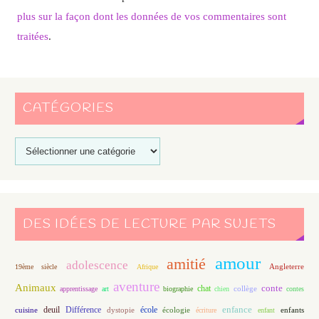
plus sur la façon dont les données de vos commentaires sont
traitées
.
CATÉGORIES
DES IDÉES DE LECTURE PAR SUJETS
amour
amitié
adolescence
Angleterre
19ème siècle
Afrique
aventure
Animaux
conte
chat
apprentissage
art
biographie
chien
collège
contes
enfance
deuil
école
Différence
écologie
enfants
cuisine
dystopie
écriture
enfant