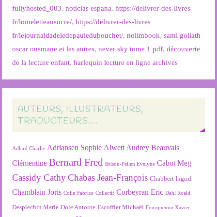
fullyhosted_003
,
noticias espana
,
https://delivrer-des-livres
fr/lomeletteausucre/
,
https://delivrer-des-livres
fr/lejournaldadeledepauledubouchet/
,
nolimbook
,
sami goliath
oscar ousmane et les autres
,
never sky tome 1 pdf
,
découverte
de la lecture enfant
,
harlequin lecture en ligne archives
AUTEURS, ILLUSTRATEURS,
TRADUCTEURS….
Adriansen Sophie
Alwett Audrey
Beauvais
Adlard Charlie
Bernard Fred
Clémentine
Cabot Meg
Brisou-Pellen Evelyne
Cassidy Cathy
Chabas Jean-François
Chabbert Ingrid
Chamblain Joris
Corbeyran Eric
Colin Fabrice
Collectif
Dahl Roald
Desplechin Marie
Dole Antoine
Escoffier Michaël
Fourquemin Xavier