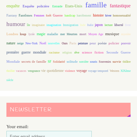
famille
fantastique
enquête
Etats-Unis
Enquête policière
Entraide
histoire
Fantasy
Fantômes
Guerre
Femmes
forêt
handicap
harcèlement
hiver
homosexualité
humour
japon
île
imaginaire
imagination
Immigration
Inde
Italie
lecture
liberté
livre
magie
musique
loup
maladie
mort
Londres
lycée
mer
Meurtres
Moyen Age
mystère
nature
Noël
Paris
peur
poésie
policier
neige
New-York
nouvelles
Ours
peinture
pouvoir
première guerre mondiale
racisme
science fiction
Seconde Guerre
religion
rêve
Mondiale
secrets de famille
solitude
SF
Solidarité
sorcière
souris
Souvenirs
survie
théâtre
vie quotidienne
voyage
thriller
vacances
vengeance
violence
voyage temporel
Western
XIXème
siècle
NEWSLETTER
Your email: