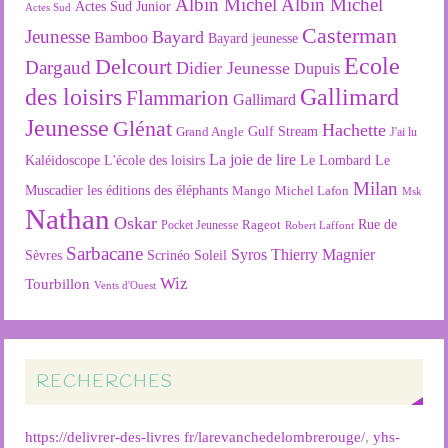
Albin Michel
Albin Michel
Actes Sud Junior
Actes Sud
Casterman
Jeunesse
Bayard
Bamboo
Bayard jeunesse
Ecole
Delcourt
Dargaud
Didier Jeunesse
Dupuis
des loisirs
Gallimard
Flammarion
Gallimard
Jeunesse
Glénat
Hachette
Gulf Stream
Grand Angle
J'ai lu
La joie de lire
L'école des loisirs
Kaléidoscope
Le Lombard
Le
Milan
Muscadier
les éditions des éléphants
Mango
Michel Lafon
Msk
Nathan
Oskar
Rageot
Rue de
Pocket Jeunesse
Robert Laffont
Sarbacane
Syros
Thierry Magnier
Soleil
Sèvres
Scrinéo
Wiz
Tourbillon
Vents d'Ouest
RECHERCHES
https://delivrer-des-livres fr/larevanchedelombrerouge/
,
yhs-