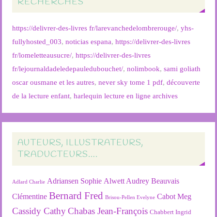
RECHERCHES
https://delivrer-des-livres fr/larevanchedelombrerouge/
,
yhs-
fullyhosted_003
,
noticias espana
,
https://delivrer-des-livres
fr/lomeletteausucre/
,
https://delivrer-des-livres
fr/lejournaldadeledepauledubouchet/
,
nolimbook
,
sami goliath
oscar ousmane et les autres
,
never sky tome 1 pdf
,
découverte
de la lecture enfant
,
harlequin lecture en ligne archives
AUTEURS, ILLUSTRATEURS,
TRADUCTEURS….
Adriansen Sophie
Alwett Audrey
Beauvais
Adlard Charlie
Bernard Fred
Clémentine
Cabot Meg
Brisou-Pellen Evelyne
Cassidy Cathy
Chabas Jean-François
Chabbert Ingrid