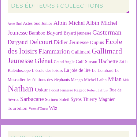
DES ÉDITEURS & COLLECTIONS
Albin Michel
Albin Michel
Actes Sud Junior
Actes Sud
Casterman
Jeunesse
Bayard
Bamboo
Bayard jeunesse
Ecole
Delcourt
Dargaud
Didier Jeunesse
Dupuis
des loisirs
Gallimard
Flammarion
Gallimard
Jeunesse
Glénat
Hachette
Gulf Stream
Grand Angle
J'ai lu
La joie de lire
L'école des loisirs
Kaléidoscope
Le Lombard
Le
Milan
Muscadier
les éditions des éléphants
Mango
Michel Lafon
Msk
Nathan
Oskar
Rageot
Rue de
Pocket Jeunesse
Robert Laffont
Sarbacane
Syros
Thierry Magnier
Soleil
Sèvres
Scrinéo
Wiz
Tourbillon
Vents d'Ouest