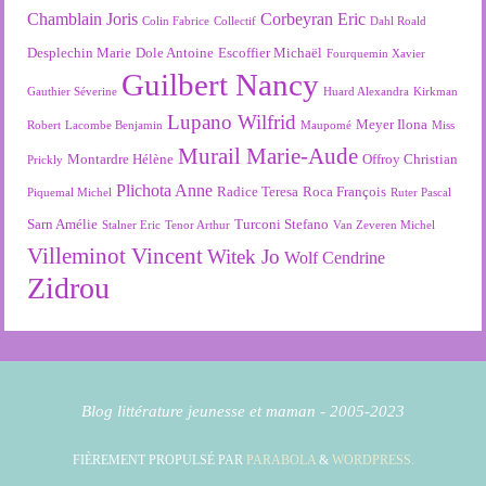
Chamblain Joris
Corbeyran Eric
Colin Fabrice
Collectif
Dahl Roald
Desplechin Marie
Dole Antoine
Escoffier Michaël
Fourquemin Xavier
Guilbert Nancy
Gauthier Séverine
Huard Alexandra
Kirkman
Lupano Wilfrid
Meyer Ilona
Robert
Lacombe Benjamin
Maupomé
Miss
Murail Marie-Aude
Montardre Hélène
Offroy Christian
Prickly
Plichota Anne
Radice Teresa
Roca François
Piquemal Michel
Ruter Pascal
Sarn Amélie
Turconi Stefano
Stalner Eric
Tenor Arthur
Van Zeveren Michel
Villeminot Vincent
Witek Jo
Wolf Cendrine
Zidrou
Blog littérature jeunesse et maman - 2005-2023
FIÈREMENT PROPULSÉ PAR
PARABOLA
&
WORDPRESS.