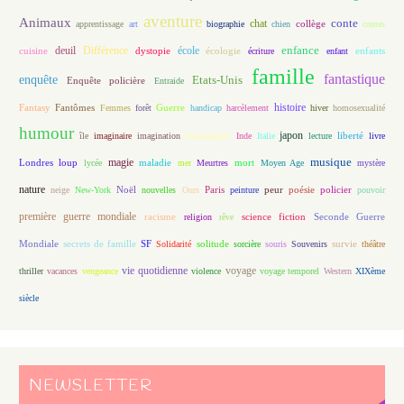
aventure
Animaux
conte
chat
apprentissage
art
biographie
chien
collège
contes
enfance
deuil
école
Différence
écologie
enfants
cuisine
dystopie
écriture
enfant
famille
fantastique
enquête
Etats-Unis
Enquête policière
Entraide
histoire
Fantasy
Fantômes
Guerre
Femmes
forêt
handicap
harcèlement
hiver
homosexualité
humour
japon
île
imaginaire
imagination
Immigration
Inde
Italie
lecture
liberté
livre
magie
musique
loup
maladie
mort
Londres
lycée
mer
Meurtres
Moyen Age
mystère
nature
Noël
Paris
peur
poésie
policier
neige
New-York
nouvelles
Ours
peinture
pouvoir
première guerre mondiale
racisme
science fiction
Seconde Guerre
religion
rêve
Mondiale
secrets de famille
solitude
SF
Solidarité
sorcière
souris
Souvenirs
survie
théâtre
vie quotidienne
voyage
thriller
vacances
vengeance
violence
voyage temporel
Western
XIXème
siècle
NEWSLETTER