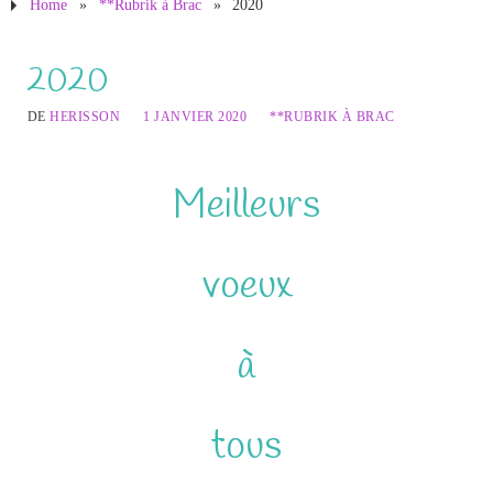
Home
»
**Rubrik à Brac
»
2020
2020
DE
HERISSON
1 JANVIER 2020
**RUBRIK À BRAC
Meilleurs
voeux
à
tous