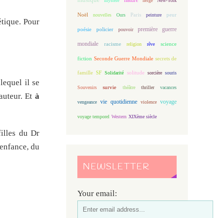
mystère
neige
New-York
Noël
Paris
peur
nouvelles
Ours
peinture
étique. Pour
première guerre
poésie
policier
pouvoir
mondiale
racisme
science
religion
rêve
fiction
Seconde Guerre Mondiale
secrets de
famille
solitude
SF
Solidarité
sorcière
souris
lequel il se
Souvenirs
survie
théâtre
thriller
vacances
’auteur. Et
à
vie quotidienne
voyage
vengeance
violence
voyage temporel
Western
XIXème siècle
illes du Dr
’enfance, du
NEWSLETTER
Your email: