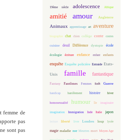
adolescence
19ème siècle
Afrique
amour
amitié
Angleterre
aventure
Animaux
apprentissage
art
conte
chat
biographie
chien
collège
contes
deuil
école
Différence
cuisine
dystopie
enfance
écologie
enfants
écriture
enfant
enquête
Etats-
Enquête policière
Entraide
famille
fantastique
Unis
Fantasy
Fantômes
Guerre
Femmes
forêt
histoire
handicap
harcèlement
hiver
humour
homosexualité
île
imaginaire
t femme de
japon
imagination
Immigration
Inde
Italie
rapporte pas
loup
lecture
liberté
livre
Londres
lycée
 ne sont pas
magie
maladie
mort
mer
Meurtres
Moyen Age
musique
nature