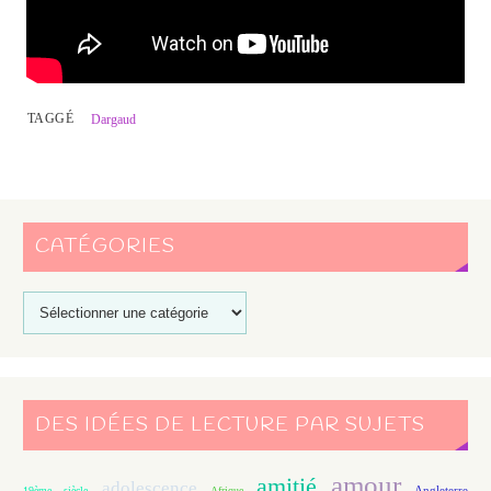
TAGGÉ
Dargaud
CATÉGORIES
DES IDÉES DE LECTURE PAR SUJETS
amour
amitié
adolescence
Angleterre
19ème siècle
Afrique