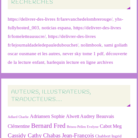
RECHERCHES
https://delivrer-des-livres fr/larevanchedelombrerouge/
,
yhs-
fullyhosted_003
,
noticias espana
,
https://delivrer-des-livres
fr/lomeletteausucre/
,
https://delivrer-des-livres
fr/lejournaldadeledepauledubouchet/
,
nolimbook
,
sami goliath
oscar ousmane et les autres
,
never sky tome 1 pdf
,
découverte
de la lecture enfant
,
harlequin lecture en ligne archives
AUTEURS, ILLUSTRATEURS,
TRADUCTEURS….
Adriansen Sophie
Alwett Audrey
Beauvais
Adlard Charlie
Bernard Fred
Clémentine
Cabot Meg
Brisou-Pellen Evelyne
Cassidy Cathy
Chabas Jean-François
Chabbert Ingrid