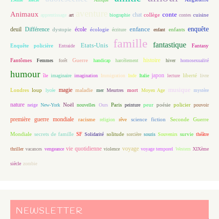
aventure
Animaux
conte
chat
apprentissage
art
biographie
collège
contes
cuisine
enfance
enquête
deuil
école
Différence
écologie
enfants
dystopie
écriture
enfant
famille
fantastique
Etats-Unis
Fantasy
Enquête policière
Entraide
histoire
Fantômes
Guerre
Femmes
forêt
handicap
harcèlement
hiver
homosexualité
humour
japon
île
imaginaire
imagination
Immigration
Inde
Italie
lecture
liberté
livre
magie
musique
loup
maladie
mort
Londres
lycée
mer
Meurtres
Moyen Age
mystère
nature
Noël
Paris
peur
poésie
policier
neige
New-York
nouvelles
Ours
peinture
pouvoir
première guerre mondiale
racisme
science fiction
Seconde Guerre
religion
rêve
Mondiale
secrets de famille
solitude
SF
Solidarité
sorcière
souris
Souvenirs
survie
théâtre
vie quotidienne
voyage
thriller
vacances
vengeance
violence
voyage temporel
Western
XIXème
siècle
zombie
NEWSLETTER