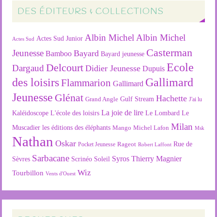
DES ÉDITEURS & COLLECTIONS
Albin Michel
Albin Michel
Actes Sud Junior
Actes Sud
Casterman
Jeunesse
Bayard
Bamboo
Bayard jeunesse
Ecole
Delcourt
Dargaud
Didier Jeunesse
Dupuis
des loisirs
Gallimard
Flammarion
Gallimard
Jeunesse
Glénat
Hachette
Gulf Stream
Grand Angle
J'ai lu
La joie de lire
L'école des loisirs
Kaléidoscope
Le Lombard
Le
Milan
Muscadier
les éditions des éléphants
Mango
Michel Lafon
Msk
Nathan
Oskar
Rageot
Rue de
Pocket Jeunesse
Robert Laffont
Sarbacane
Syros
Thierry Magnier
Soleil
Sèvres
Scrinéo
Wiz
Tourbillon
Vents d'Ouest