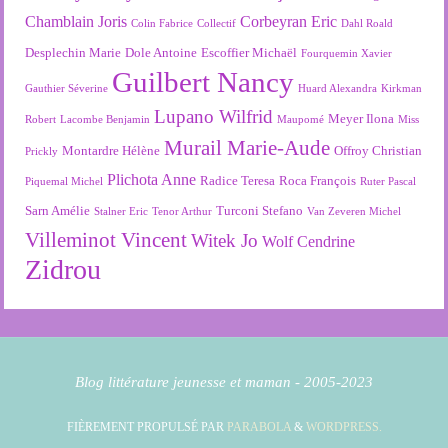
Chamblain Joris
Corbeyran Eric
Colin Fabrice
Collectif
Dahl Roald
Desplechin Marie
Dole Antoine
Escoffier Michaël
Fourquemin Xavier
Guilbert Nancy
Gauthier Séverine
Huard Alexandra
Kirkman
Lupano Wilfrid
Meyer Ilona
Robert
Lacombe Benjamin
Maupomé
Miss
Murail Marie-Aude
Montardre Hélène
Offroy Christian
Prickly
Plichota Anne
Radice Teresa
Roca François
Piquemal Michel
Ruter Pascal
Sarn Amélie
Turconi Stefano
Stalner Eric
Tenor Arthur
Van Zeveren Michel
Villeminot Vincent
Witek Jo
Wolf Cendrine
Zidrou
Blog littérature jeunesse et maman - 2005-2023
FIÈREMENT PROPULSÉ PAR
PARABOLA
&
WORDPRESS.