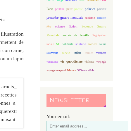
neige
New-York
nouvelles
Ours
Paris
peur
poésie
policier
peinture
pouvoir
première guerre mondiale
racisme
religion
ts.
science fiction
Seconde Guerre
rêve
illustration
Mondiale
secrets de famille
Ségrégation
rmettent de
solitude
raciale
SF
Solidarité
sorcière
souris
i con carne,
Souvenirs
survie
théâtre
thriller
vacances
ou un lapin
vie quotidienne
voyage
vengeance
violence
voyage temporel
Western
XIXème siècle
NEWSLETTER
Your email: