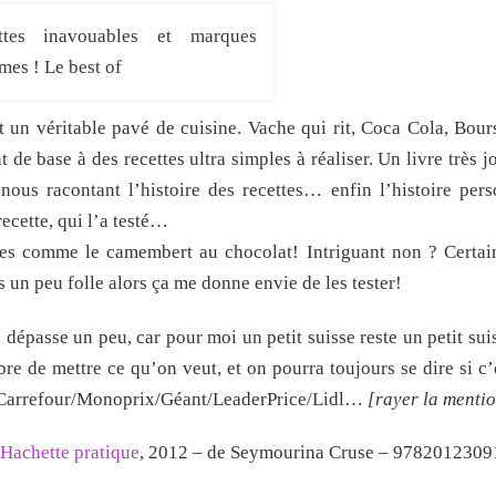
st un véritable pavé de cuisine. Vache qui rit, Coca Cola, Bour
 base à des recettes ultra simples à réaliser. Un livre très jo
nous racontant l’histoire des recettes… enfin l’histoire pers
recette, qui l’a testé…
les comme le camembert au chocolat! Intriguant non ? Certain
s un peu folle alors ça me donne envie de les tester!
e dépasse un peu, car pour moi un petit suisse reste un petit sui
re de mettre ce qu’on veut, et on pourra toujours se dire si c’
é/Carrefour/Monoprix/Géant/LeaderPrice/Lidl…
[rayer la mentio
Hachette pratique
, 2012 – de Seymourina Cruse – 9782012309