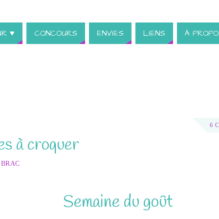
UR ♥
CONCOURS
ENVIES
LIENS
À PROPO
6 
es à croquer
 BRAC
Semaine du goût