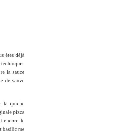
us êtes déjà
 techniques
re la sauce
te de sauve
e la quiche
ginale pizza
t encore le
t basilic me