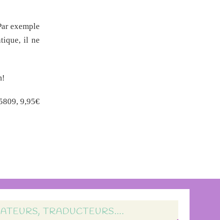
 Par exemple
tique, il ne
m!
5809, 9,95€
RATEURS, TRADUCTEURS….