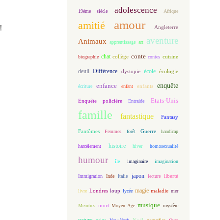
adolescence
19ème siècle
Afrique
amour
amitié
!
Angleterre
aventure
Animaux
apprentissage
art
conte
chat
biographie
collège
contes
cuisine
deuil
école
Différence
écologie
dystopie
enfance
enquête
enfants
écriture
enfant
Etats-Unis
Enquête policière
Entraide
famille
fantastique
Fantasy
Fantômes
Guerre
Femmes
forêt
handicap
histoire
harcèlement
hiver
homosexualité
humour
île
imaginaire
imagination
japon
Immigration
Inde
Italie
lecture
liberté
magie
loup
maladie
livre
Londres
lycée
mer
musique
mort
Meurtres
Moyen Age
mystère
nature
Noël