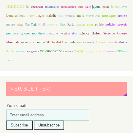
humour
japon
île
imaginaire
imagination
Immigration
Inde
Italie
lecture
liberté
livre
magie
musique
loup
maladie
mort
Londres
lycée
mer
Meurtres
Moyen Age
mystère
nature
Noël
Paris
peur
poésie
policier
neige
New-York
nouvelles
Ours
peinture
pouvoir
première guerre mondiale
racisme
science fiction
Seconde Guerre
religion
rêve
Mondiale
secrets de famille
solitude
SF
Solidarité
sorcière
souris
Souvenirs
survie
théâtre
vie quotidienne
voyage
thriller
vacances
vengeance
violence
voyage temporel
Western
XIXème
siècle
NEWSLETTER
Your email: