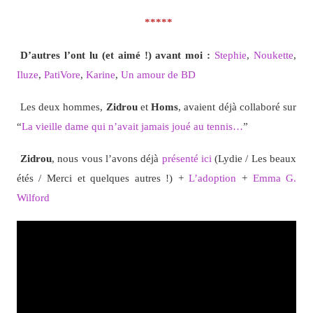
*****
D’autres l’ont lu (et aimé !) avant moi :
Stephie
,
Noukette
,
Iluze
,
PatiVore
,
Karine
,
Un amour de BD
Les deux hommes,
Zidrou
et
Homs
, avaient déjà collaboré sur
“
La vieille dame qui n’avait jamais joué au tennis…
”
Zidrou
, nous vous l’avons déjà
présenté ici
(Lydie / Les beaux
étés / Merci et quelques autres !) +
L’adoption
+
Emma G.
Wilford