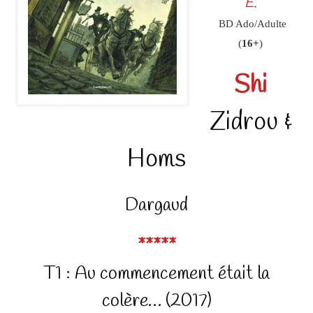
E.
BD Ado/Adulte
(
16+
)
Shi
Zidrou &
Homs
Dargaud
*****
T1 : Au commencement était la
colère… (2017)