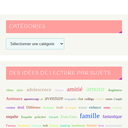
CATÉGORIES
DES IDÉES DE LECTURE PAR SUJETS
amour
amitié
adolescence
Angleterre
19ème siècle
Afrique
aventure
Animaux
conte
chat
apprentissage
art
biographie
collège
contes
Couple
enfance
deuil
école
Différence
écologie
enfants
cuisine
dystopie
écriture
enfant
famille
fantastique
enquête
Etats-Unis
Enquête policière
Entraide
histoire
Fantasy
Fantômes
Guerre
Femmes
forêt
handicap
harcèlement
hiver
homosexualité