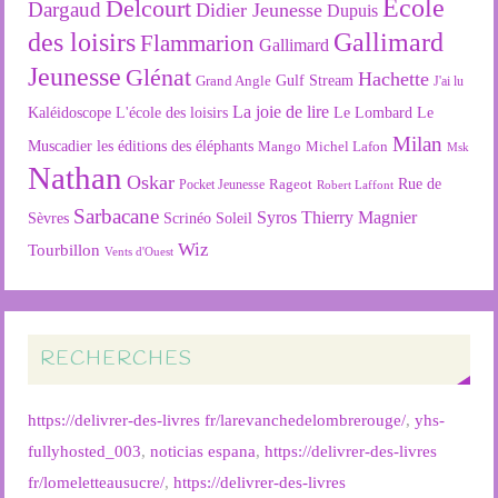
Ecole
Delcourt
Dargaud
Didier Jeunesse
Dupuis
des loisirs
Gallimard
Flammarion
Gallimard
Jeunesse
Glénat
Hachette
Gulf Stream
Grand Angle
J'ai lu
La joie de lire
L'école des loisirs
Kaléidoscope
Le Lombard
Le
Milan
Muscadier
les éditions des éléphants
Mango
Michel Lafon
Msk
Nathan
Oskar
Rageot
Rue de
Pocket Jeunesse
Robert Laffont
Sarbacane
Syros
Thierry Magnier
Soleil
Sèvres
Scrinéo
Wiz
Tourbillon
Vents d'Ouest
RECHERCHES
https://delivrer-des-livres fr/larevanchedelombrerouge/
,
yhs-
fullyhosted_003
,
noticias espana
,
https://delivrer-des-livres
fr/lomeletteausucre/
,
https://delivrer-des-livres