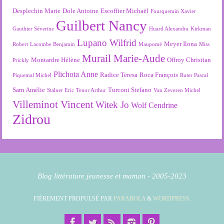
Desplechin Marie
Dole Antoine
Escoffier Michaël
Fourquemin Xavier
Guilbert Nancy
Gauthier Séverine
Huard Alexandra
Kirkman
Lupano Wilfrid
Meyer Ilona
Robert
Lacombe Benjamin
Maupomé
Miss
Murail Marie-Aude
Montardre Hélène
Offroy Christian
Prickly
Plichota Anne
Radice Teresa
Roca François
Piquemal Michel
Ruter Pascal
Sarn Amélie
Turconi Stefano
Stalner Eric
Tenor Arthur
Van Zeveren Michel
Villeminot Vincent
Witek Jo
Wolf Cendrine
Zidrou
Blog littérature jeunesse et maman - 2005-2023
FIÈREMENT PROPULSÉ PAR
PARABOLA
&
WORDPRESS.