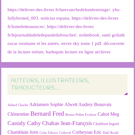
https://delivrer-des-livres fr/larevanchedelombrerouge/
,
yhs-
fullyhosted_003
,
noticias espana
,
https://delivrer-des-livres
fr/lomeletteausucre/
,
https://delivrer-des-livres
fr/lejournaldadeledepauledubouchet/
,
nolimbook
,
sami goliath
oscar ousmane et les autres
,
never sky tome 1 pdf
,
découverte
de la lecture enfant
,
harlequin lecture en ligne archives
AUTEURS, ILLUSTRATEURS,
TRADUCTEURS….
Adriansen Sophie
Alwett Audrey
Beauvais
Adlard Charlie
Bernard Fred
Clémentine
Cabot Meg
Brisou-Pellen Evelyne
Cassidy Cathy
Chabas Jean-François
Chabbert Ingrid
Chamblain Joris
Corbeyran Eric
Colin Fabrice
Collectif
Dahl Roald