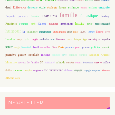
enfance
enquête
deuil
école
Différence
écologie
enfants
dystopie
écriture
enfant
famille
fantastique
Etats-Unis
Fantasy
Enquête policière
Entraide
histoire
Fantômes
Guerre
Femmes
forêt
handicap
harcèlement
hiver
homosexualité
humour
japon
île
imaginaire
imagination
Immigration
Inde
Italie
lecture
liberté
livre
magie
musique
loup
maladie
mort
Londres
lycée
mer
Meurtres
Moyen Age
mystère
nature
Noël
Paris
peur
poésie
policier
neige
New-York
nouvelles
Ours
peinture
pouvoir
première guerre mondiale
racisme
science fiction
Seconde Guerre
religion
rêve
Mondiale
secrets de famille
solitude
SF
Solidarité
sorcière
souris
Souvenirs
survie
théâtre
vie quotidienne
voyage
thriller
vacances
vampire
vengeance
violence
voyage temporel
Western
XIXème siècle
NEWSLETTER