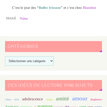
C’est le jour des “
Bulles frissons
” et c’est chez
Blandine
TAGGÉ
Philéas
CATÉGORIES
DES IDÉES DE LECTURE PAR SUJETS
amour
amitié
adolescence
Angleterre
19ème siècle
Afrique
aventure
Animaux
conte
chat
apprentissage
art
biographie
collège
contes
cuisine