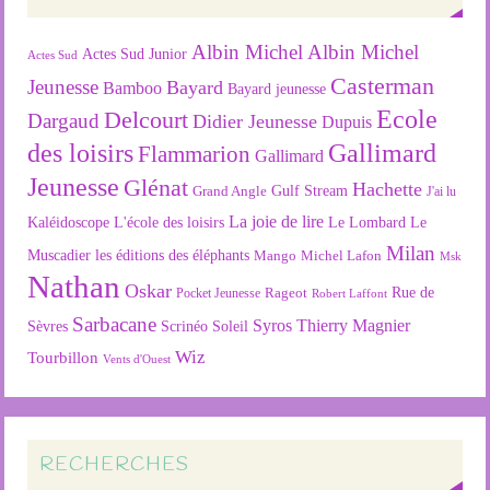
Albin Michel
Albin Michel
Actes Sud Junior
Actes Sud
Casterman
Jeunesse
Bayard
Bamboo
Bayard jeunesse
Ecole
Delcourt
Dargaud
Didier Jeunesse
Dupuis
des loisirs
Gallimard
Flammarion
Gallimard
Jeunesse
Glénat
Hachette
Gulf Stream
Grand Angle
J'ai lu
La joie de lire
L'école des loisirs
Kaléidoscope
Le Lombard
Le
Milan
Muscadier
les éditions des éléphants
Mango
Michel Lafon
Msk
Nathan
Oskar
Rageot
Rue de
Pocket Jeunesse
Robert Laffont
Sarbacane
Syros
Thierry Magnier
Soleil
Sèvres
Scrinéo
Wiz
Tourbillon
Vents d'Ouest
RECHERCHES