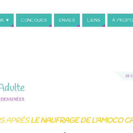
UR ♥
CONCOURS
ENVIES
LIENS
À PROPO
28 
Adulte
 DESSINÉES
NS APRÈS
LE NAUFRAGE DE L’AMOCO C