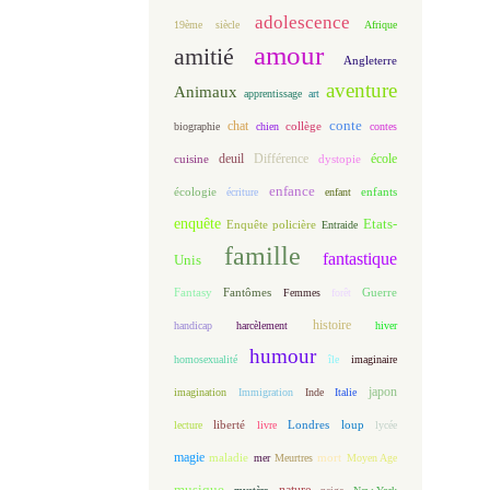
adolescence
19ème siècle
Afrique
amour
amitié
Angleterre
aventure
Animaux
apprentissage
art
conte
chat
biographie
chien
collège
contes
deuil
école
Différence
cuisine
dystopie
enfance
écologie
enfants
écriture
enfant
enquête
Etats-
Enquête policière
Entraide
famille
fantastique
Unis
Fantasy
Fantômes
Guerre
Femmes
forêt
histoire
handicap
harcèlement
hiver
humour
homosexualité
île
imaginaire
japon
imagination
Immigration
Inde
Italie
loup
lecture
liberté
livre
Londres
lycée
magie
maladie
mort
mer
Meurtres
Moyen Age
musique
nature