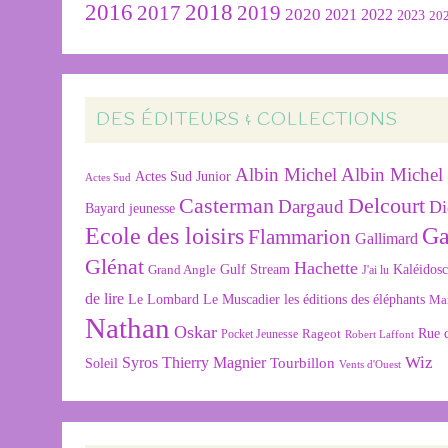
2016
2018
2019
2017
2020
2022
2021
2023
20
DES ÉDITEURS & COLLECTIONS
Albin Michel
Albin Michel 
Actes Sud Junior
Actes Sud
Delcourt
Casterman
Dargaud
Di
Bayard jeunesse
Ecole des loisirs
Ga
Flammarion
Gallimard
Glénat
Hachette
Gulf Stream
Kaléidos
Grand Angle
J'ai lu
de lire
Le Lombard
Le Muscadier
les éditions des éléphants
Ma
Nathan
Oskar
Rageot
Rue 
Pocket Jeunesse
Robert Laffont
Wiz
Syros
Thierry Magnier
Tourbillon
Soleil
Vents d'Ouest