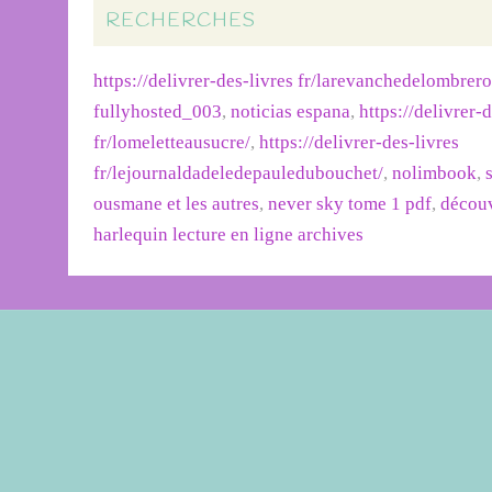
RECHERCHES
https://delivrer-des-livres fr/larevanchedelombrer
fullyhosted_003
,
noticias espana
,
https://delivrer-
fr/lomeletteausucre/
,
https://delivrer-des-livres
fr/lejournaldadeledepauledubouchet/
,
nolimbook
,
ousmane et les autres
,
never sky tome 1 pdf
,
découv
harlequin lecture en ligne archives