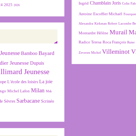
Chamblain Joris
Ingrid
Colin Fab
24
2025
2026
Antoine
Escoffier Michaël
Fourque
Alexandra
Kirkman Robert
Lacombe Be
Murail M
Montardre Hélène
Radice Teresa
Roca François
Ruter 
Villeminot V
Jeunesse
Bayard
Bamboo
Zeveren Michel
dier Jeunesse
Dupuis
llimard Jeunesse
La joie
L'école des loisirs
cope
Milan
ngo
Michel Lafon
Msk
Sarbacane
de Sèvres
Scrinéo