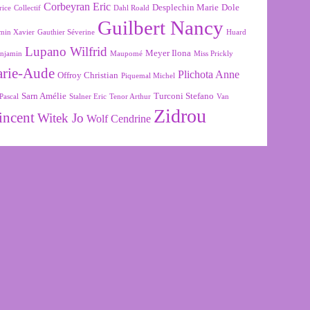
Corbeyran Eric
Desplechin Marie
Dole
rice
Collectif
Dahl Roald
Guilbert Nancy
min Xavier
Gauthier Séverine
Huard
Lupano Wilfrid
Meyer Ilona
njamin
Maupomé
Miss Prickly
arie-Aude
Plichota Anne
Offroy Christian
Piquemal Michel
Sarn Amélie
Turconi Stefano
Pascal
Stalner Eric
Tenor Arthur
Van
Zidrou
incent
Witek Jo
Wolf Cendrine