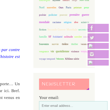
mystère
neige
New-York
Noël
Paris
peur
nouvelles
Ours
peinture
première guerre
poésie
policier
pouvoir
mondiale
racisme
science
religion
rêve
fiction
Seconde Guerre Mondiale
secrets de
famille
solitude
SF
Solidarité
sorcière
souris
Souvenirs
survie
théâtre
thriller
vacances
s par contre
vie quotidienne
voyage
vengeance
violence
histoire est
voyage temporel
Western
XIXème siècle
NEWSLETTER
a porte… Un
 ici. Bref.
ont venus en
Your email: