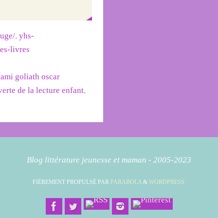
ouge/
,
yhs-
des-livres
sami goliath oscar
erte de la lecture enfant
,
Blog littérature jeunesse et maman - 2005-2023
FIÈREMENT PROPULSÉ PAR
PARABOLA
&
WORDPRESS.