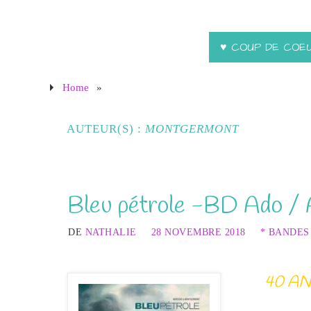
♥ COUP DE COE
Home
»
AUTEUR(S) :
MONTGERMONT
Bleu pétrole -BD Ado / 
DE
NATHALIE
28 NOVEMBRE 2018
* BANDES
40 A