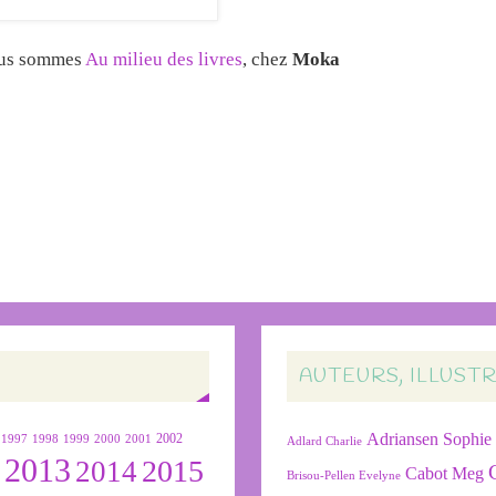
ous sommes
Au milieu des livres
, chez
Moka
AUTEURS, ILLUST
Adriansen Sophie
1999
2000
2001
2002
1997
1998
Adlard Charlie
2013
2015
2
2014
Cabot Meg
Brisou-Pellen Evelyne