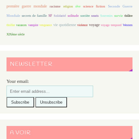
première guerre mondiale
racisme
science fiction
Seconde Guerre
religion
rêve
Mondiale
secrets de famille
solitude
SF
Solidarité
sorcière
souris
Souvenirs
survie
théâtre
vie quotidienne
voyage
thriller
vacances
vampire
vengeance
violence
voyage temporel
Western
XIXème siècle
NEWSLETTER
Your email:
A VOIR