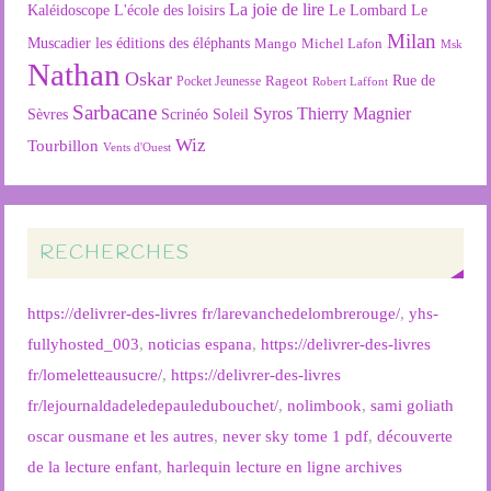
La joie de lire
L'école des loisirs
Kaléidoscope
Le Lombard
Le
Milan
Muscadier
les éditions des éléphants
Mango
Michel Lafon
Msk
Nathan
Oskar
Rageot
Rue de
Pocket Jeunesse
Robert Laffont
Sarbacane
Syros
Thierry Magnier
Soleil
Sèvres
Scrinéo
Wiz
Tourbillon
Vents d'Ouest
RECHERCHES
https://delivrer-des-livres fr/larevanchedelombrerouge/
,
yhs-
fullyhosted_003
,
noticias espana
,
https://delivrer-des-livres
fr/lomeletteausucre/
,
https://delivrer-des-livres
fr/lejournaldadeledepauledubouchet/
,
nolimbook
,
sami goliath
oscar ousmane et les autres
,
never sky tome 1 pdf
,
découverte
de la lecture enfant
,
harlequin lecture en ligne archives