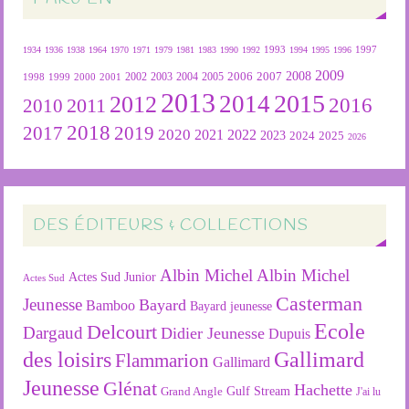
1934
1936
1938
1964
1970
1971
1979
1981
1983
1990
1992
1993
1994
1995
1996
1997
2009
2007
2008
2004
2005
2006
1999
2000
2001
2002
2003
1998
2013
2015
2012
2014
2016
2011
2010
2018
2019
2017
2020
2022
2021
2023
2024
2025
2026
DES ÉDITEURS & COLLECTIONS
Albin Michel
Albin Michel
Actes Sud Junior
Actes Sud
Casterman
Jeunesse
Bayard
Bamboo
Bayard jeunesse
Ecole
Delcourt
Dargaud
Didier Jeunesse
Dupuis
des loisirs
Gallimard
Flammarion
Gallimard
Jeunesse
Glénat
Hachette
Gulf Stream
Grand Angle
J'ai lu