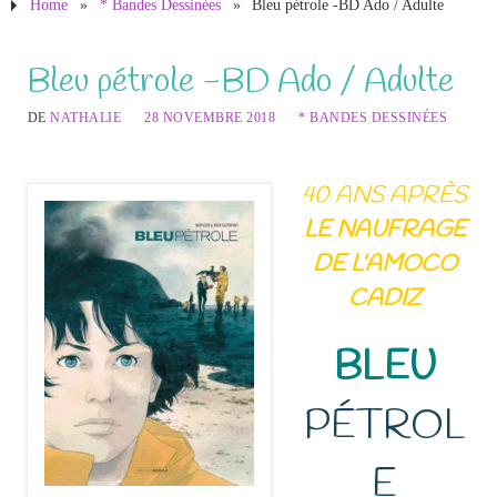
Home
»
* Bandes Dessinées
»
Bleu pétrole -BD Ado / Adulte
Bleu pétrole -BD Ado / Adulte
DE
NATHALIE
28 NOVEMBRE 2018
* BANDES DESSINÉES
40 ANS APRÈS
LE NAUFRAGE
DE L’AMOCO
CADIZ
BLEU
PÉTROL
E