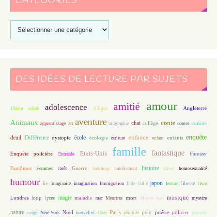
CATÉGORIES
DES IDÉES DE LECTURE PAR SUJETS
amour
amitié
adolescence
Angleterre
19ème siècle
Afrique
aventure
Animaux
conte
chat
apprentissage
art
biographie
collège
contes
cuisine
enfance
enquête
deuil
école
Différence
écologie
enfants
dystopie
écriture
enfant
famille
fantastique
Etats-Unis
Fantasy
Enquête policière
Entraide
histoire
Fantômes
Guerre
Femmes
forêt
handicap
harcèlement
hiver
homosexualité
humour
japon
île
imaginaire
imagination
Immigration
Inde
Italie
lecture
liberté
livre
magie
musique
loup
maladie
mort
Londres
lycée
mer
Meurtres
Moyen Age
mystère
nature
Noël
Paris
peur
poésie
policier
neige
New-York
nouvelles
Ours
peinture
pouvoir