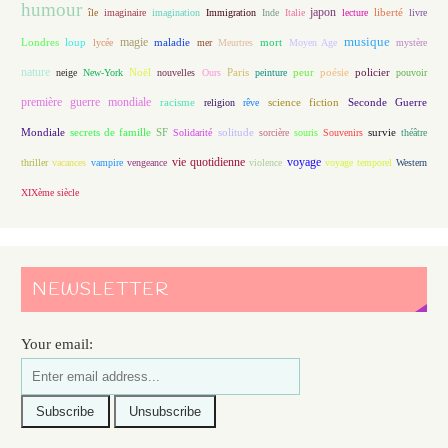
humour
japon
île
imaginaire
imagination
Immigration
Inde
Italie
lecture
liberté
livre
magie
musique
loup
maladie
mort
Londres
lycée
mer
Meurtres
Moyen Age
mystère
nature
Noël
Paris
peur
poésie
policier
neige
New-York
nouvelles
Ours
peinture
pouvoir
première guerre mondiale
racisme
science fiction
Seconde Guerre
religion
rêve
Mondiale
secrets de famille
solitude
SF
Solidarité
sorcière
souris
Souvenirs
survie
théâtre
vie quotidienne
voyage
thriller
vacances
vampire
vengeance
violence
voyage temporel
Western
XIXème siècle
NEWSLETTER
Your email: