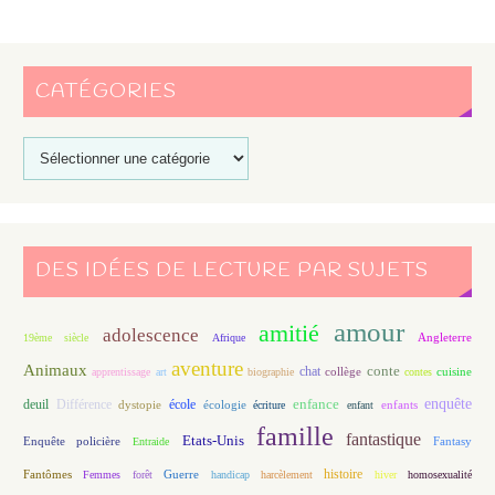
CATÉGORIES
DES IDÉES DE LECTURE PAR SUJETS
amour
amitié
adolescence
Angleterre
19ème siècle
Afrique
aventure
Animaux
conte
chat
apprentissage
art
biographie
collège
contes
cuisine
enfance
enquête
deuil
école
Différence
écologie
enfants
dystopie
écriture
enfant
famille
fantastique
Etats-Unis
Fantasy
Enquête policière
Entraide
histoire
Fantômes
Guerre
Femmes
forêt
handicap
harcèlement
hiver
homosexualité