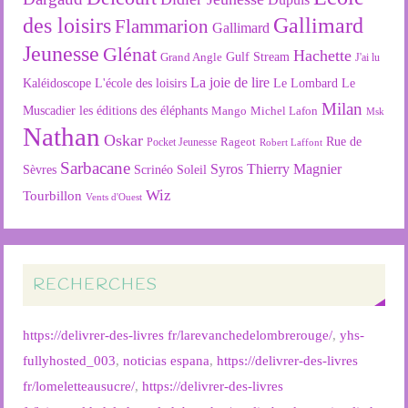
des loisirs
Gallimard
Flammarion
Gallimard
Jeunesse
Glénat
Hachette
Gulf Stream
Grand Angle
J'ai lu
La joie de lire
L'école des loisirs
Kaléidoscope
Le Lombard
Le
Milan
Muscadier
les éditions des éléphants
Mango
Michel Lafon
Msk
Nathan
Oskar
Rageot
Rue de
Pocket Jeunesse
Robert Laffont
Sarbacane
Syros
Thierry Magnier
Soleil
Sèvres
Scrinéo
Wiz
Tourbillon
Vents d'Ouest
RECHERCHES
https://delivrer-des-livres fr/larevanchedelombrerouge/
,
yhs-
fullyhosted_003
,
noticias espana
,
https://delivrer-des-livres
fr/lomeletteausucre/
,
https://delivrer-des-livres