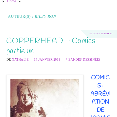
Home
»
AUTEUR(S) :
RILEY RON
45 COMMENTAIRES
COPPERHEAD – Comics
partie un
DE
NATHALIE
17 JANVIER 2018
* BANDES DESSINÉES
COMIC
S :
ABRÉVI
ATION
DE