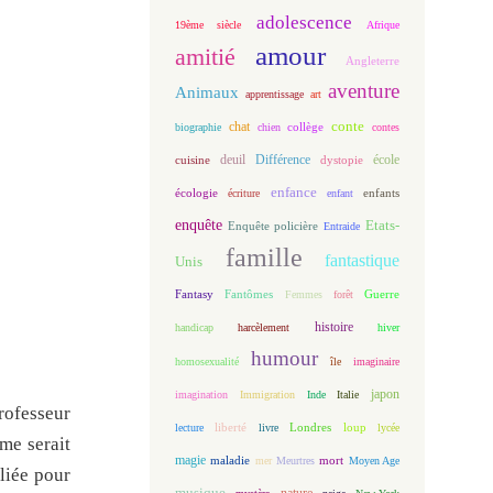
adolescence
19ème siècle
Afrique
amour
amitié
Angleterre
aventure
Animaux
apprentissage
art
conte
chat
biographie
chien
collège
contes
deuil
école
Différence
cuisine
dystopie
enfance
écologie
enfants
écriture
enfant
enquête
Etats-
Enquête policière
Entraide
famille
fantastique
Unis
Fantasy
Fantômes
Guerre
Femmes
forêt
histoire
handicap
harcèlement
hiver
humour
homosexualité
île
imaginaire
japon
imagination
Immigration
Inde
Italie
rofesseur
loup
lecture
liberté
livre
Londres
lycée
me serait
magie
maladie
mort
mer
Meurtres
Moyen Age
lliée pour
musique
nature