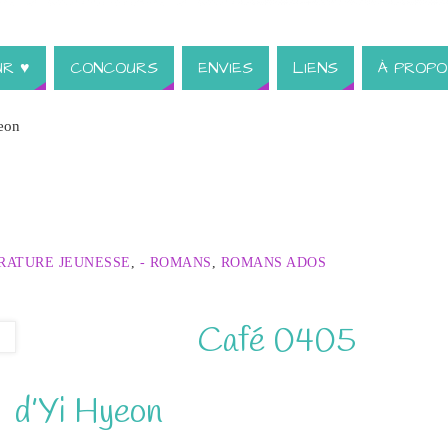
UR ♥
CONCOURS
ENVIES
LIENS
À PROPO
eon
ÉRATURE JEUNESSE
,
- ROMANS
,
ROMANS ADOS
Café 0405
d’Yi Hyeon