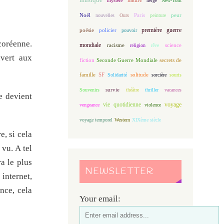
mystère
neige
New-York
Noël
Paris
peur
nouvelles
Ours
peinture
première guerre
poésie
policier
pouvoir
coréenne.
mondiale
racisme
science
religion
rêve
uvert aux
fiction
Seconde Guerre Mondiale
secrets de
famille
solitude
SF
Solidarité
sorcière
souris
Souvenirs
survie
théâtre
thriller
vacances
e devient
vie quotidienne
voyage
vengeance
violence
voyage temporel
Western
XIXème siècle
e, si cela
vu. A tel
a le plus
NEWSLETTER
internet,
nce, cela
Your email: