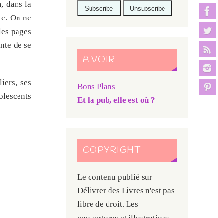
, dans la
te. On ne
les pages
nte de se
A VOIR
iers, ses
Bons Plans
olescents
Et la pub, elle est où ?
COPYRIGHT
Le contenu publié sur
Délivrer des Livres n'est pas
libre de droit. Les
couvertures et illustrations