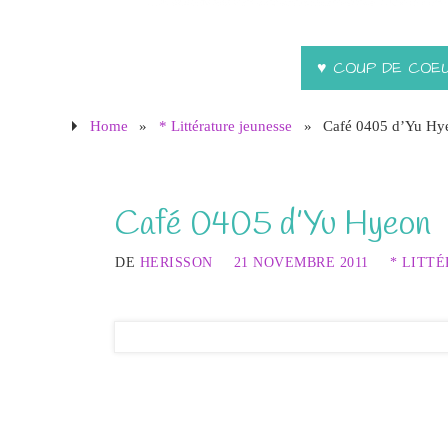
♥ COUP DE COE
Home
»
* Littérature jeunesse
»
Café 0405 d’Yu Hy
Café 0405 d’Yu Hyeon
DE
HERISSON
21 NOVEMBRE 2011
* LITT