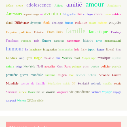
amour
amitié
adolescence
Angleterre
19ème siècle
Afrique
aventure
Animaux
conte
chat
apprentissage
art
biographie
collège
contes
cuisine
enfance
enquête
deuil
école
Différence
écologie
enfants
dystopie
écriture
enfant
famille
fantastique
Etats-Unis
Fantasy
Enquête policière
Entraide
histoire
Fantômes
Guerre
Femmes
forêt
handicap
harcèlement
hiver
homosexualité
humour
japon
île
imaginaire
imagination
Immigration
Inde
Italie
lecture
liberté
livre
magie
musique
loup
maladie
mort
Londres
lycée
mer
Meurtres
Moyen Age
mystère
nature
Noël
Paris
peur
poésie
policier
neige
New-York
nouvelles
Ours
peinture
pouvoir
première guerre mondiale
racisme
science fiction
Seconde Guerre
religion
rêve
Mondiale
secrets de famille
solitude
Ségrégation raciale
SF
Solidarité
sorcière
souris
vie quotidienne
voyage
Souvenirs
survie
théâtre
thriller
vacances
vengeance
violence
voyage
temporel
Western
XIXème siècle