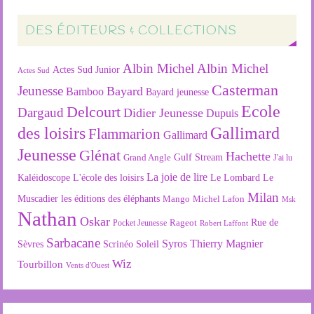
DES ÉDITEURS & COLLECTIONS
Albin Michel
Albin Michel
Actes Sud Junior
Actes Sud
Casterman
Jeunesse
Bayard
Bamboo
Bayard jeunesse
Ecole
Delcourt
Dargaud
Didier Jeunesse
Dupuis
des loisirs
Gallimard
Flammarion
Gallimard
Jeunesse
Glénat
Hachette
Gulf Stream
Grand Angle
J'ai lu
La joie de lire
L'école des loisirs
Kaléidoscope
Le Lombard
Le
Milan
Muscadier
les éditions des éléphants
Mango
Michel Lafon
Msk
Nathan
Oskar
Rageot
Rue de
Pocket Jeunesse
Robert Laffont
Sarbacane
Syros
Thierry Magnier
Soleil
Sèvres
Scrinéo
Wiz
Tourbillon
Vents d'Ouest