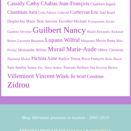
Cassidy Cathy
Chabas Jean-François
Chabbert Ingrid
Chamblain Joris
Corbeyran Eric
Colin Fabrice
Collectif
Dahl Roald
Desplechin Marie
Dole Antoine
Escoffier Michaël
Fourquemin Xavier
Guilbert Nancy
Gauthier Séverine
Huard Alexandra
Kirkman
Lupano Wilfrid
Meyer Ilona
Robert
Lacombe Benjamin
Maupomé
Miss
Murail Marie-Aude
Montardre Hélène
Offroy Christian
Prickly
Plichota Anne
Radice Teresa
Roca François
Piquemal Michel
Ruter Pascal
Sarn Amélie
Turconi Stefano
Stalner Eric
Tenor Arthur
Van Zeveren Michel
Villeminot Vincent
Witek Jo
Wolf Cendrine
Zidrou
Blog littérature jeunesse et maman - 2005-2023
FIÈREMENT PROPULSÉ PAR
PARABOLA
&
WORDPRESS.