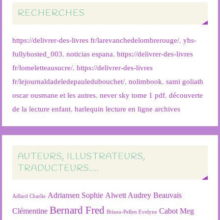
RECHERCHES
https://delivrer-des-livres fr/larevanchedelombrerouge/
,
yhs-
fullyhosted_003
,
noticias espana
,
https://delivrer-des-livres
fr/lomeletteausucre/
,
https://delivrer-des-livres
fr/lejournaldadeledepauledubouchet/
,
nolimbook
,
sami goliath
oscar ousmane et les autres
,
never sky tome 1 pdf
,
découverte
de la lecture enfant
,
harlequin lecture en ligne archives
AUTEURS, ILLUSTRATEURS,
TRADUCTEURS….
Adriansen Sophie
Alwett Audrey
Beauvais
Adlard Charlie
Bernard Fred
Clémentine
Cabot Meg
Brisou-Pellen Evelyne