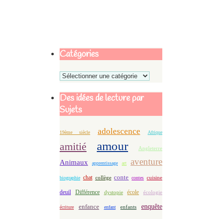
Catégories
Catégories
Des idées de lecture par
Sujets
adolescence
19ème siècle
Afrique
amour
amitié
Angleterre
aventure
Animaux
apprentissage
art
conte
chat
biographie
collège
contes
cuisine
deuil
école
Différence
écologie
dystopie
enfance
enquête
enfants
écriture
enfant