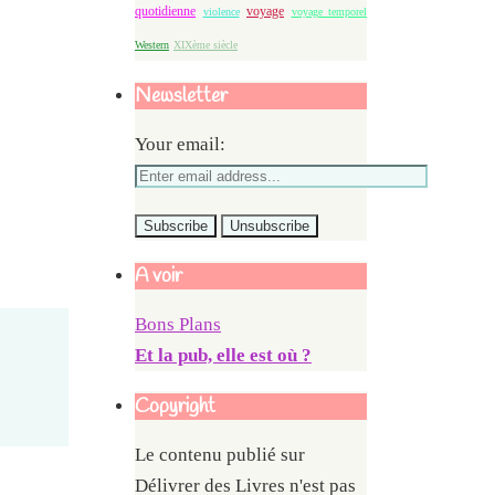
quotidienne
voyage
violence
voyage temporel
Western
XIXème siècle
Newsletter
Your email:
A voir
Bons Plans
Et la pub, elle est où ?
Copyright
Le contenu publié sur
Délivrer des Livres n'est pas