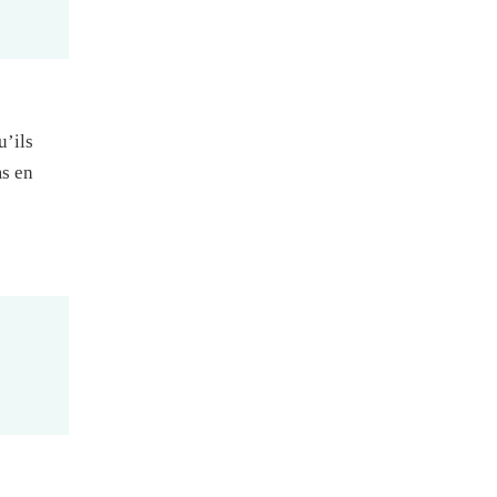
u’ils
ms en