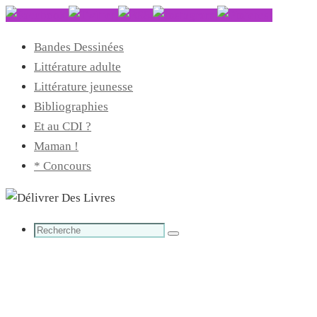
Bandes Dessinées
Littérature adulte
Littérature jeunesse
Bibliographies
Et au CDI ?
Maman !
* Concours
Search
Search
for: