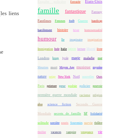
Etats-Unis
Enquête policière
Entraide
famille
fantastique
Fantasy
les liens
Fantômes
Guerre
Femmes
forêt
handicap
histoire
harcèlement
hiver
homosexualité
humour
île
imaginaire
imagination
japon
Immigration
Inde
Italie
lecture
liberté
livre
ne
magie
loup
maladie
Londres
lycée
mer
musique
mort
Meurtres
Moyen Age
mystère
nature
Noël
neige
New-York
nouvelles
Ours
Paris
peur
poésie
policier
peinture
pouvoir
première guerre mondiale
racisme
religion
science fiction
Seconde Guerre
rêve
Mondiale
secrets de famille
SF
Solidarité
solitude
sorcière
souris
Souvenirs
survie
théâtre
vie
thriller
vacances
vampire
vengeance