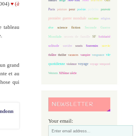
neige
New-York
nouvelles
Ours
2004)
♥ (
à
Paris
peur
poésie
policier
peinture
pouvoir
première guerre mondiale
racisme
religion
e tableau
science fiction
Seconde Guerre
rêve
e.
Mondiale
secrets de famille
SF
Solidarité
solitude
sorcière
souris
Souvenirs
survie
vie
théâtre
thriller
vacances
vampire
vengeance
quotidienne
voyage
 un grand
violence
voyage temporel
nte et au
Western
XIXème siècle
chose qui
NEWSLETTER
Your email: