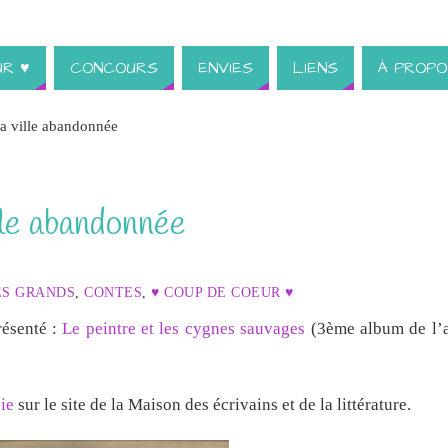
UR ♥
CONCOURS
ENVIES
LIENS
À PROPO
a ville abandonnée
le abandonnée
ES GRANDS
,
CONTES
,
♥ COUP DE COEUR ♥
résenté :
Le peintre et les cygnes sauvages
(3ème album de l’ar
ie
sur le site de la Maison des écrivains et de la littérature.