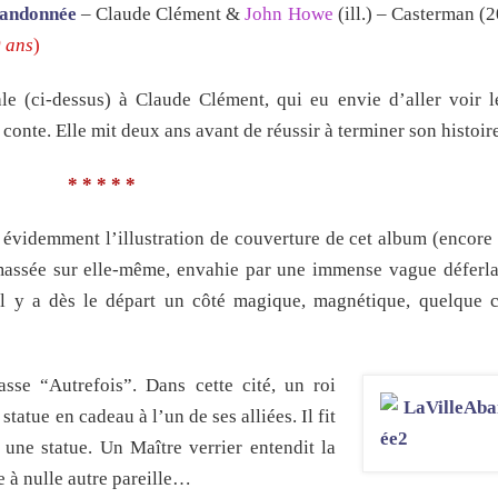
bandonnée
– Claude Clément &
John Howe
(ill.) – Casterman (
0 ans
)
e (ci-dessus) à Claude Clément, qui eu envie d’aller voir l
 conte. Elle mit deux ans avant de réussir à terminer son histoir
* * * * *
n évidemment l’illustration de couverture de cet album (encore
massée sur elle-même, envahie par une immense vague déferla
Il y a dès le départ un côté magique, magnétique, quelque 
asse “Autrefois”. Dans cette cité, un roi
statue en cadeau à l’un de ses alliées. Il fit
 une statue. Un Maître verrier entendit la
e à nulle autre pareille…