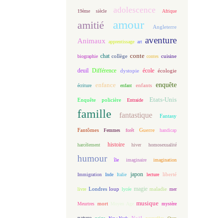
adolescence
19ème siècle
Afrique
amour
amitié
Angleterre
aventure
Animaux
apprentissage
art
conte
chat
biographie
collège
contes
cuisine
deuil
école
Différence
écologie
dystopie
enfance
enquête
enfants
écriture
enfant
Etats-Unis
Enquête policière
Entraide
famille
fantastique
Fantasy
Fantômes
Guerre
Femmes
forêt
handicap
histoire
harcèlement
hiver
homosexualité
humour
île
imaginaire
imagination
japon
Immigration
Inde
Italie
lecture
liberté
magie
loup
maladie
livre
Londres
lycée
mer
musique
mort
Meurtres
Moyen Age
mystère
nature
Noël