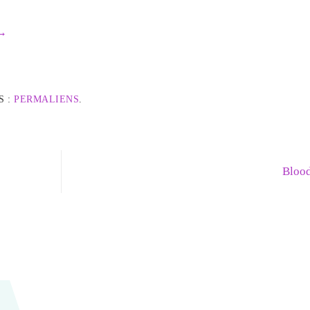
→
S :
PERMALIENS
.
Bloo