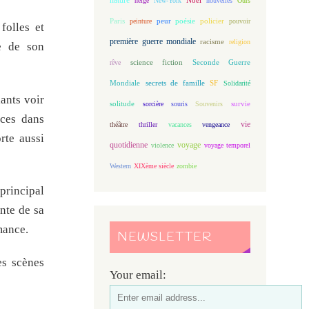
neige
New-York
nouvelles
Ours
Paris
peur
poésie
policier
peinture
pouvoir
folles et
première guerre mondiale
racisme
religion
ue de son
science fiction
Seconde Guerre
rêve
Mondiale
secrets de famille
SF
Solidarité
ants voir
solitude
sorcière
souris
Souvenirs
survie
aces dans
vie
théâtre
thriller
vacances
vengeance
rte aussi
quotidienne
voyage
violence
voyage temporel
Western
XIXème siècle
zombie
principal
ente de sa
mance.
NEWSLETTER
es scènes
Your email: