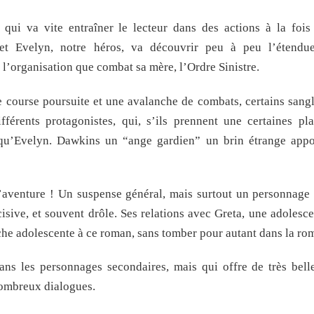
qui va vite entraîner le lecteur dans des actions à la fois 
r et Evelyn, notre héros, va découvrir peu à peu l’étend
 l’organisation que combat sa mère, l’Ordre Sinistre.
e course poursuite et une avalanche de combats, certains sangl
férents protagonistes, qui, s’ils prennent une certaines pl
s qu’Evelyn. Dawkins un “ange gardien” un brin étrange appo
aventure ! Un suspense général, mais surtout un personnage 
cisive, et souvent drôle. Ses relations avec Greta, une adolesc
che adolescente à ce roman, sans tomber pour autant dans la ro
ns les personnages secondaires, mais qui offre de très bell
 nombreux dialogues.