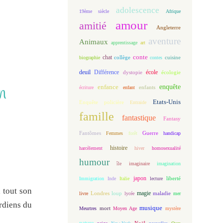
adolescence
19ème siècle
Afrique
amour
amitié
Angleterre
aventure
Animaux
apprentissage
art
conte
chat
biographie
collège
contes
cuisine
deuil
école
Différence
écologie
dystopie
n
enfance
enquête
enfants
écriture
enfant
Etats-Unis
Enquête policière
Entraide
famille
fantastique
Fantasy
Fantômes
Guerre
Femmes
forêt
handicap
histoire
harcèlement
hiver
homosexualité
humour
île
imaginaire
imagination
japon
Immigration
Inde
Italie
lecture
liberté
 tout son
magie
loup
maladie
livre
Londres
lycée
mer
ardiens du
musique
mort
Meurtres
Moyen Age
mystère
nature
Noël