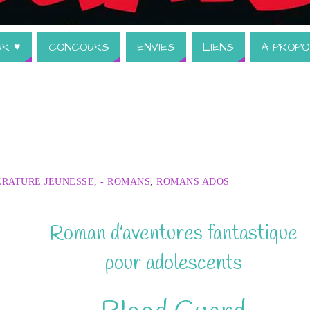
UR ♥
CONCOURS
ENVIES
LIENS
À PROPO
ÉRATURE JEUNESSE
,
- ROMANS
,
ROMANS ADOS
Roman d’aventures fantastique
pour adolescents