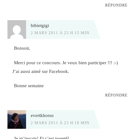
RÉPONDRE
bibietgigi
2 MARS 2011 À 23 H 15 MIN
Bonsoir,
Merci pour ce concours. Je veux bien participer !!! :-)
J’ai aussi aimé sur Facebook.
Bonne semaine
RÉPONDRE
evertkhorus
2 MARS 2011 À 23 H 18 MIN
Je m’inscris! Et c’est tweeté!