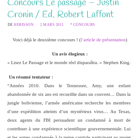
Concours Le passage – Justin
Cronin / Ed. Robert Laffont
DE
HERISSON
2 MARS 2011
* CONCOURS
Voici déjà le deuxième concours ! (
l’article de présentation
)
Un avis élogieux :
« Lisez Le Passage et le monde réel disparaîtra. » Stephen King.
Un résumé tentateur :
“Années 2010. Dans le Tennessee, Amy, une enfant
abandonnée de six ans est recueillie dans un couvent… Dans la
jungle bolivienne, l’armée américaine recherche les membres
d’une expédition atteints d’un mystérieux virus… Au Texas,
deux agents du FBI persuadent un condamné à mort de
contribuer à une expérience scientifique gouvernementale. Lui
et les autres condamnés à la peine capitale participant au projet