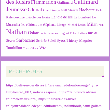
des loisirs
Gallimard
Flammarion
Gallimard
Jeunesse
Glénat
Hachette
Gulf Stream
Grand Angle
J'ai lu
La joie de lire
L'école des loisirs
Kaléidoscope
Le Lombard
Le
Milan
Muscadier
les éditions des éléphants
Mango
Michel Lafon
Msk
Nathan
Oskar
Rageot
Rue de
Pocket Jeunesse
Robert Laffont
Sarbacane
Syros
Thierry Magnier
Soleil
Sèvres
Scrinéo
Wiz
Tourbillon
Vents d'Ouest
RECHERCHES
https://delivrer-des-livres fr/larevanchedelombrerouge/
,
yhs-
fullyhosted_003
,
noticias espana
,
https://delivrer-des-livres
fr/lomeletteausucre/
,
https://delivrer-des-livres
fr/lejournaldadeledepauledubouchet/
,
nolimbook
,
sami goliath