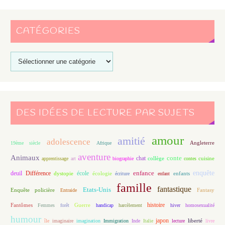
CATÉGORIES
DES IDÉES DE LECTURE PAR SUJETS
amour
amitié
adolescence
Angleterre
19ème siècle
Afrique
aventure
Animaux
conte
chat
apprentissage
art
biographie
collège
contes
cuisine
enfance
enquête
deuil
école
Différence
écologie
enfants
dystopie
écriture
enfant
famille
fantastique
Etats-Unis
Fantasy
Enquête policière
Entraide
histoire
Fantômes
Guerre
Femmes
forêt
handicap
harcèlement
hiver
homosexualité
humour
japon
île
imaginaire
imagination
Immigration
Inde
Italie
lecture
liberté
livre