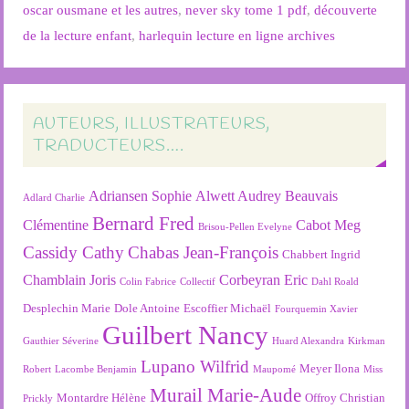
oscar ousmane et les autres
,
never sky tome 1 pdf
,
découverte
de la lecture enfant
,
harlequin lecture en ligne archives
AUTEURS, ILLUSTRATEURS,
TRADUCTEURS….
Adriansen Sophie
Alwett Audrey
Beauvais
Adlard Charlie
Bernard Fred
Clémentine
Cabot Meg
Brisou-Pellen Evelyne
Cassidy Cathy
Chabas Jean-François
Chabbert Ingrid
Chamblain Joris
Corbeyran Eric
Colin Fabrice
Collectif
Dahl Roald
Desplechin Marie
Dole Antoine
Escoffier Michaël
Fourquemin Xavier
Guilbert Nancy
Gauthier Séverine
Huard Alexandra
Kirkman
Lupano Wilfrid
Meyer Ilona
Robert
Lacombe Benjamin
Maupomé
Miss
Murail Marie-Aude
Montardre Hélène
Offroy Christian
Prickly