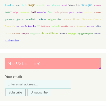
magie
musique
loup
maladie
mort
Londres
lycée
mer
Meurtres
Moyen Age
mystère
nature
Noël
Paris
peur
poésie
policier
neige
New-York
nouvelles
Ours
peinture
pouvoir
première guerre mondiale
racisme
science fiction
Seconde Guerre
religion
rêve
Mondiale
secrets de famille
solitude
SF
Solidarité
sorcière
souris
Souvenirs
survie
théâtre
vie quotidienne
voyage
thriller
vacances
vampire
vengeance
violence
voyage temporel
Western
XIXème siècle
NEWSLETTER
Your email: