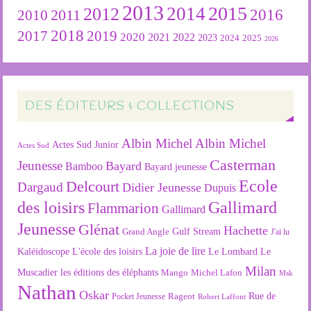
2013
2015
2012
2014
2016
2011
2010
2018
2019
2017
2020
2022
2021
2023
2024
2025
2026
DES ÉDITEURS & COLLECTIONS
Albin Michel
Albin Michel
Actes Sud Junior
Actes Sud
Casterman
Jeunesse
Bayard
Bamboo
Bayard jeunesse
Ecole
Delcourt
Dargaud
Didier Jeunesse
Dupuis
des loisirs
Gallimard
Flammarion
Gallimard
Jeunesse
Glénat
Hachette
Gulf Stream
Grand Angle
J'ai lu
La joie de lire
L'école des loisirs
Kaléidoscope
Le Lombard
Le
Milan
Muscadier
les éditions des éléphants
Mango
Michel Lafon
Msk
Nathan
Oskar
Rageot
Rue de
Pocket Jeunesse
Robert Laffont