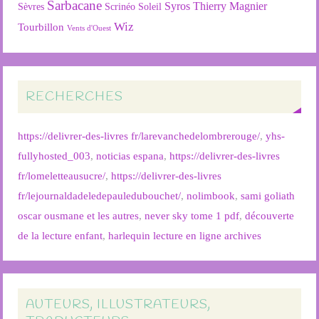
Sarbacane
Syros
Thierry Magnier
Soleil
Sèvres
Scrinéo
Wiz
Tourbillon
Vents d'Ouest
RECHERCHES
https://delivrer-des-livres fr/larevanchedelombrerouge/
,
yhs-
fullyhosted_003
,
noticias espana
,
https://delivrer-des-livres
fr/lomeletteausucre/
,
https://delivrer-des-livres
fr/lejournaldadeledepauledubouchet/
,
nolimbook
,
sami goliath
oscar ousmane et les autres
,
never sky tome 1 pdf
,
découverte
de la lecture enfant
,
harlequin lecture en ligne archives
AUTEURS, ILLUSTRATEURS,