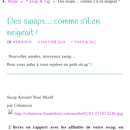
Home
»
* Swap & Tag
»
Des swaps… comme s’il en neigeait !
Des swaps… comme s’il en
neigeait !
DE
HERISSON
4 JANVIER 2010
* SWAP & TAG
Nouvelles années, nouveaux swap…
Pour vous aider à vous repérer un petit récap’ !
Swap Around Your World
par Celsmoon
2 livres
en rapport avec les affinités de votre swap, en