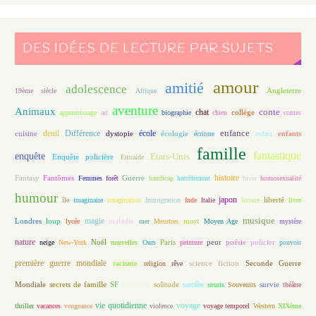
DES IDÉES DE LECTURE PAR SUJETS
amour
amitié
adolescence
Angleterre
19ème siècle
Afrique
aventure
Animaux
conte
chat
apprentissage
art
biographie
chien
collège
contes
enfance
deuil
école
Différence
écologie
enfants
cuisine
dystopie
écriture
enfant
famille
fantastique
enquête
Etats-Unis
Enquête policière
Entraide
histoire
Fantasy
Fantômes
Guerre
Femmes
forêt
handicap
harcèlement
hiver
homosexualité
humour
japon
île
imaginaire
imagination
Immigration
Inde
Italie
lecture
liberté
livre
magie
musique
loup
maladie
mort
Londres
lycée
mer
Meurtres
Moyen Age
mystère
nature
Noël
Paris
peur
poésie
policier
neige
New-York
nouvelles
Ours
peinture
pouvoir
première guerre mondiale
racisme
science fiction
Seconde Guerre
religion
rêve
Mondiale
secrets de famille
solitude
SF
Solidarité
sorcière
souris
Souvenirs
survie
théâtre
vie quotidienne
voyage
thriller
vacances
vengeance
violence
voyage temporel
Western
XIXème