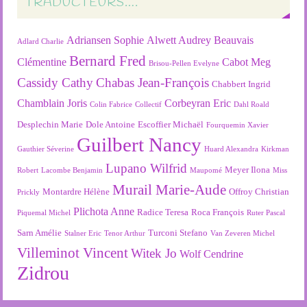
TRADUCTEURS….
Adriansen Sophie
Alwett Audrey
Beauvais
Adlard Charlie
Bernard Fred
Clémentine
Cabot Meg
Brisou-Pellen Evelyne
Cassidy Cathy
Chabas Jean-François
Chabbert Ingrid
Chamblain Joris
Corbeyran Eric
Colin Fabrice
Collectif
Dahl Roald
Desplechin Marie
Dole Antoine
Escoffier Michaël
Fourquemin Xavier
Guilbert Nancy
Gauthier Séverine
Huard Alexandra
Kirkman
Lupano Wilfrid
Meyer Ilona
Robert
Lacombe Benjamin
Maupomé
Miss
Murail Marie-Aude
Montardre Hélène
Offroy Christian
Prickly
Plichota Anne
Radice Teresa
Roca François
Piquemal Michel
Ruter Pascal
Sarn Amélie
Turconi Stefano
Stalner Eric
Tenor Arthur
Van Zeveren Michel
Villeminot Vincent
Witek Jo
Wolf Cendrine
Zidrou