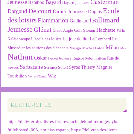
Casterman
Jeunesse
Bayard
Bamboo
Bayard jeunesse
Ecole
Delcourt
Dargaud
Didier Jeunesse
Dupuis
des loisirs
Gallimard
Flammarion
Gallimard
Jeunesse
Glénat
Hachette
Gulf Stream
Grand Angle
J'ai lu
La joie de lire
L'école des loisirs
Kaléidoscope
Le Lombard
Le
Milan
Muscadier
les éditions des éléphants
Mango
Michel Lafon
Msk
Nathan
Oskar
Rageot
Rue de
Pocket Jeunesse
Robert Laffont
Sarbacane
Syros
Thierry Magnier
Soleil
Sèvres
Scrinéo
Wiz
Tourbillon
Vents d'Ouest
RECHERCHES
https://delivrer-des-livres fr/larevanchedelombrerouge/
,
yhs-
fullyhosted_003
,
noticias espana
,
https://delivrer-des-livres