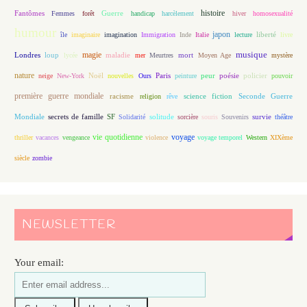
histoire
Fantômes
Guerre
Femmes
forêt
handicap
harcèlement
hiver
homosexualité
humour
japon
île
imaginaire
imagination
Immigration
Inde
Italie
lecture
liberté
livre
magie
musique
loup
maladie
mort
Londres
lycée
mer
Meurtres
Moyen Age
mystère
nature
Noël
Paris
peur
poésie
policier
neige
New-York
nouvelles
Ours
peinture
pouvoir
première guerre mondiale
racisme
science fiction
Seconde Guerre
religion
rêve
Mondiale
secrets de famille
solitude
SF
Solidarité
sorcière
souris
Souvenirs
survie
théâtre
vie quotidienne
voyage
thriller
vacances
vengeance
violence
voyage temporel
Western
XIXème
siècle
zombie
NEWSLETTER
Your email: