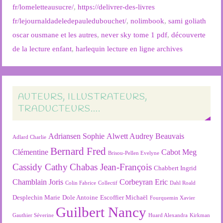
fr/lomeletteausucre/
,
https://delivrer-des-livres
fr/lejournaldadeledepauledubouchet/
,
nolimbook
,
sami goliath
oscar ousmane et les autres
,
never sky tome 1 pdf
,
découverte
de la lecture enfant
,
harlequin lecture en ligne archives
AUTEURS, ILLUSTRATEURS,
TRADUCTEURS….
Adriansen Sophie
Alwett Audrey
Beauvais
Adlard Charlie
Bernard Fred
Clémentine
Cabot Meg
Brisou-Pellen Evelyne
Cassidy Cathy
Chabas Jean-François
Chabbert Ingrid
Chamblain Joris
Corbeyran Eric
Colin Fabrice
Collectif
Dahl Roald
Desplechin Marie
Dole Antoine
Escoffier Michaël
Fourquemin Xavier
Guilbert Nancy
Gauthier Séverine
Huard Alexandra
Kirkman