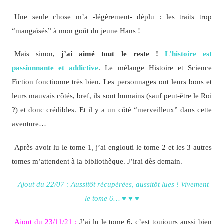
Une seule chose m’a -légèrement- déplu : les traits trop
“mangaïsés” à mon goût du jeune Hans !
Mais sinon,
j’ai aimé tout le reste !
L’histoire est
passionnante et addictive
. Le mélange Histoire et Science
Fiction fonctionne très bien. Les personnages ont leurs bons et
leurs mauvais côtés, bref, ils sont humains (sauf peut-être le Roi
?) et donc crédibles. Et il y a un côté “merveilleux” dans cette
aventure…
Après avoir lu le tome 1, j’ai englouti le tome 2 et les 3 autres
tomes m’attendent à la bibliothèque. J’irai dès demain.
Ajout du 22/07 : Aussitôt récupérées, aussitôt lues ! Vivement
le tome 6… ♥ ♥ ♥
Ajout du 23/11/21 :
J’ai lu le tome 6, c’est toujours aussi bien