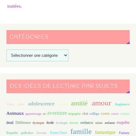
traitées
.
CATÉGORIES
DES IDÉES DE LECTURE PAR SUJETS
amour
amitié
adolescence
Angleterre
19ème siècle
Afrique
aventure
Animaux
conte
chat
apprentissage
art
biographie
collège
contes
cuisine
enfance
enquête
deuil
école
Différence
écologie
enfants
dystopie
écriture
enfant
famille
fantastique
Etats-Unis
Fantasy
Enquête policière
Entraide