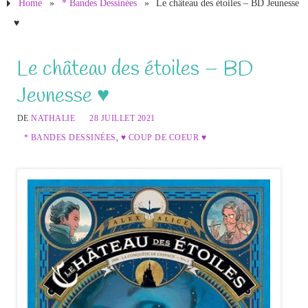
Home
»
* Bandes Dessinées
»
Le château des étoiles – BD Jeunesse
♥
Le château des étoiles – BD
Jeunesse ♥
DE
NATHALIE
28 JUILLET 2021
* BANDES DESSINÉES
,
♥ COUP DE COEUR ♥