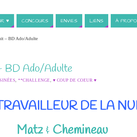
UR ♥
CONCOURS
ENVIES
LIENS
À PROPO
nuit – BD Ado/Adulte
it – BD Ado/Adulte
SINÉES
,
**CHALLENGE
,
♥ COUP DE COEUR ♥
TRAVAILLEUR DE LA NU
Matz
&
Chemineau