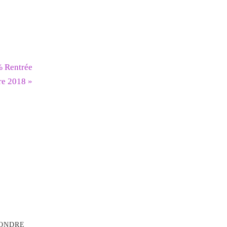
% Rentrée
ire 2018
»
ONDRE