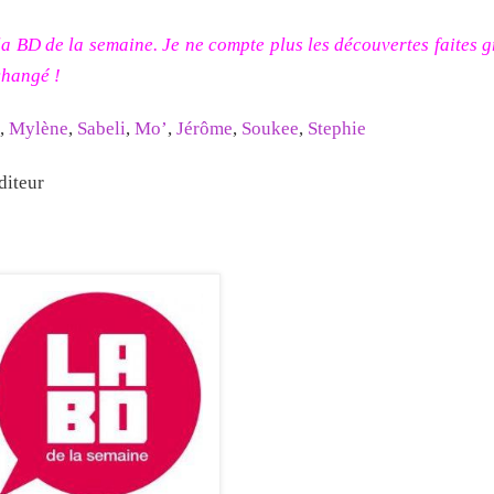
la BD de la semaine. Je ne compte plus les découvertes faites g
changé !
,
Mylène
,
Sabeli
,
Mo’
,
Jérôme
,
Soukee
,
Stephie
éditeur