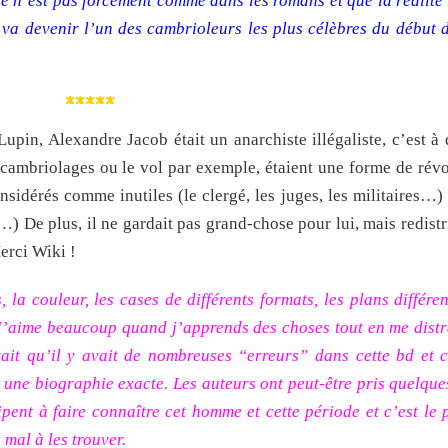
ce n’est pas forcement comme dans les romans et que la réalité 
, il va devenir l’un des cambrioleurs les plus célèbres du débu
*****
pin, Alexandre Jacob était un anarchiste illégaliste, c’est à d
s cambriolages ou le vol par exemple, étaient une forme de révo
nsidérés comme inutiles (le clergé, les juges, les militaires…)
…) De plus, il ne gardait pas grand-chose pour lui, mais redistr
erci Wiki !
, la couleur, les cases de différents formats, les plans différe
! J’aime beaucoup quand j’apprends des choses tout en me distr
uvait qu’il y avait de nombreuses “erreurs” dans cette bd et c
e une biographie exacte. Les auteurs ont peut-être pris quelque
cipent à faire connaître cet homme et cette période et c’est le 
mal à les trouver.