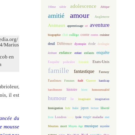
adolescence
19ème siècle
Afrique
amour
amitié
Angleterre
aventure
Animaux
apprentissage
art
conte
chat
biographie
collège
contes
cuisine
deuil
école
Différence
écologie
dystopie
enfance
enquête
enfants
écriture
enfant
cob en
Etats-Unis
Enquête policière
Entraide
a
famille
fantastique
Fantasy
Fantômes
Guerre
Femmes
forêt
handicap
brioleur,
histoire
harcèlement
hiver
homosexualité
is, il est
humour
île
imaginaire
imagination
japon
Immigration
Inde
Italie
lecture
liberté
magie
loup
maladie
vancée du
livre
Londres
lycée
mer
me mousse
musique
mort
Meurtres
Moyen Age
mystère
nature
Noël