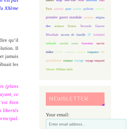
n’est pas
neige
New-York
nouvelles
Ours
t du XXème
Paris
peur
poésie
policier
peinture
pouvoir
première guerre mondiale
racisme
religion
science fiction
Seconde Guerre
rêve
Mondiale
secrets de famille
SF
Solidarité
ire qu’il
solitude
sorcière
souris
Souvenirs
survie
lution. Il
vie
théâtre
thriller
vacances
vampire
vengeance
 et jamais
quotidienne
voyage
violence
voyage temporel
ibuait les
Western
XIXème siècle
nts (plans
ayant, ce
NEWSLETTER
’est bien
s libertés
Your email:
principal.