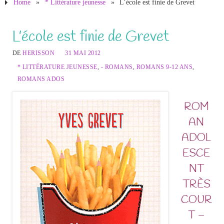
Home
»
* Littérature jeunesse
»
L’école est finie de Grevet
L’école est finie de Grevet
DE
HERISSON
31 MAI 2012
* LITTÉRATURE JEUNESSE
,
- ROMANS
,
ROMANS 9-12 ANS
,
ROMANS ADOS
ROM
AN
ADOL
ESCE
NT
TRÈS
COUR
T –