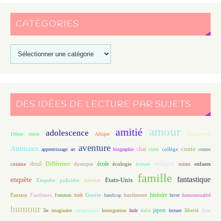
CATÉGORIES
DES IDÉES DE LECTURE PAR SUJETS
amour
amitié
adolescence
Angleterre
19ème siècle
Afrique
aventure
Animaux
conte
chat
apprentissage
art
biographie
chien
collège
contes
enfance
deuil
école
Différence
écologie
enfants
cuisine
dystopie
écriture
enfant
famille
fantastique
enquête
Etats-Unis
Enquête policière
Entraide
histoire
Fantasy
Fantômes
Guerre
Femmes
forêt
handicap
harcèlement
hiver
homosexualité
humour
japon
île
imaginaire
imagination
Immigration
Inde
Italie
lecture
liberté
livre