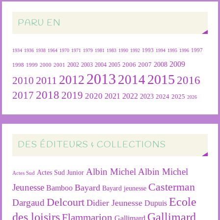
PARU EN
1934
1936
1938
1964
1970
1971
1979
1981
1983
1990
1992
1993
1994
1995
1996
1997
2009
2007
2008
2004
2005
2006
1999
2000
2001
2002
2003
1998
2013
2015
2012
2014
2016
2011
2010
2018
2019
2017
2020
2022
2021
2023
2024
2025
2026
DES ÉDITEURS & COLLECTIONS
Albin Michel
Albin Michel
Actes Sud Junior
Actes Sud
Casterman
Jeunesse
Bayard
Bamboo
Bayard jeunesse
Ecole
Delcourt
Dargaud
Didier Jeunesse
Dupuis
des loisirs
Gallimard
Flammarion
Gallimard