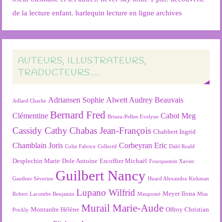
de la lecture enfant
,
harlequin lecture en ligne archives
AUTEURS, ILLUSTRATEURS,
TRADUCTEURS….
Adriansen Sophie
Alwett Audrey
Beauvais
Adlard Charlie
Bernard Fred
Clémentine
Cabot Meg
Brisou-Pellen Evelyne
Cassidy Cathy
Chabas Jean-François
Chabbert Ingrid
Chamblain Joris
Corbeyran Eric
Colin Fabrice
Collectif
Dahl Roald
Desplechin Marie
Dole Antoine
Escoffier Michaël
Fourquemin Xavier
Guilbert Nancy
Gauthier Séverine
Huard Alexandra
Kirkman
Lupano Wilfrid
Meyer Ilona
Robert
Lacombe Benjamin
Maupomé
Miss
Murail Marie-Aude
Montardre Hélène
Offroy Christian
Prickly