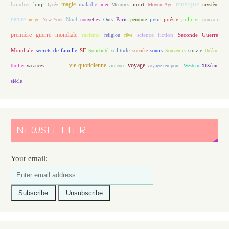
magie
musique
loup
maladie
mort
Londres
lycée
mer
Meurtres
Moyen Age
mystère
nature
Noël
Paris
peur
poésie
policier
neige
New-York
nouvelles
Ours
peinture
pouvoir
première guerre mondiale
racisme
science fiction
Seconde Guerre
religion
rêve
Mondiale
secrets de famille
solitude
SF
Solidarité
sorcière
souris
Souvenirs
survie
théâtre
vie quotidienne
voyage
thriller
vacances
vengeance
violence
voyage temporel
Western
XIXème
siècle
NEWSLETTER
Your email: