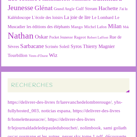
Jeunesse
Glénat
Hachette
Gulf Stream
Grand Angle
J'ai lu
La joie de lire
L'école des loisirs
Kaléidoscope
Le Lombard
Le
Milan
Muscadier
les éditions des éléphants
Mango
Michel Lafon
Msk
Nathan
Oskar
Rageot
Rue de
Pocket Jeunesse
Robert Laffont
Sarbacane
Syros
Thierry Magnier
Soleil
Sèvres
Scrinéo
Wiz
Tourbillon
Vents d'Ouest
RECHERCHES
https://delivrer-des-livres fr/larevanchedelombrerouge/
,
yhs-
fullyhosted_003
,
noticias espana
,
https://delivrer-des-livres
fr/lomeletteausucre/
,
https://delivrer-des-livres
fr/lejournaldadeledepauledubouchet/
,
nolimbook
,
sami goliath
oscar ousmane et les autres
,
never sky tome 1 pdf
,
découverte