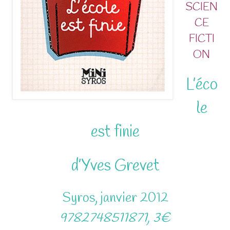
SCIEN
CE
FICTI
ON
L’éco
le
est finie
d’Yves Grevet
Syros, janvier 2012
9782748511871, 3€