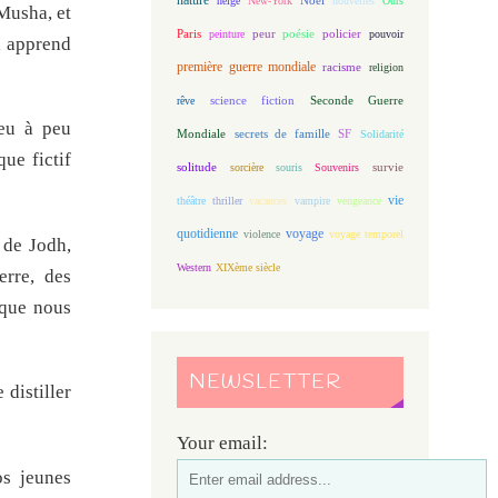
neige
New-York
nouvelles
Ours
 Musha, et
Paris
peur
poésie
policier
peinture
pouvoir
il apprend
première guerre mondiale
racisme
religion
science fiction
Seconde Guerre
rêve
eu à peu
Mondiale
secrets de famille
SF
Solidarité
ue fictif
solitude
sorcière
souris
Souvenirs
survie
vie
théâtre
thriller
vacances
vampire
vengeance
quotidienne
voyage
violence
voyage temporel
 de Jodh,
Western
XIXème siècle
erre, des
 que nous
NEWSLETTER
 distiller
Your email:
s jeunes