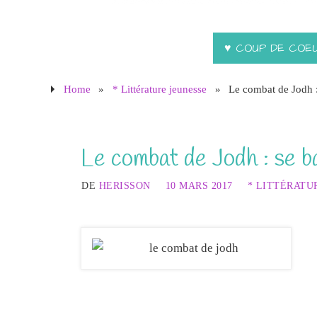
♥ COUP DE COE
Home
»
* Littérature jeunesse
»
Le combat de Jodh : 
Le combat de Jodh : se ba
DE
HERISSON
10 MARS 2017
* LITTÉRATU