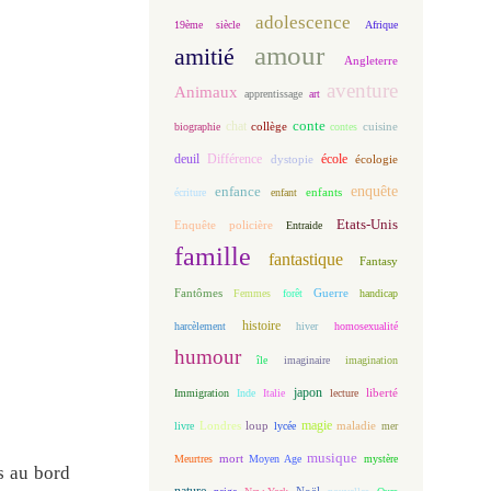
adolescence
19ème siècle
Afrique
amour
amitié
Angleterre
aventure
Animaux
apprentissage
art
conte
chat
biographie
collège
contes
cuisine
deuil
école
Différence
écologie
dystopie
enfance
enquête
enfants
écriture
enfant
Etats-Unis
Enquête policière
Entraide
famille
fantastique
Fantasy
Fantômes
Guerre
Femmes
forêt
handicap
histoire
harcèlement
hiver
homosexualité
humour
île
imaginaire
imagination
japon
Immigration
Inde
Italie
lecture
liberté
magie
loup
maladie
livre
Londres
lycée
mer
musique
mort
Meurtres
Moyen Age
mystère
s au bord
nature
Noël