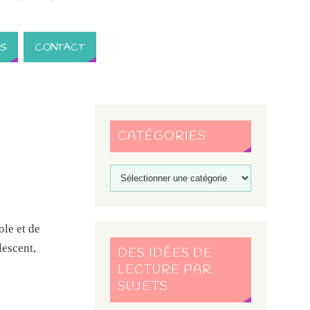
S
CONTACT
CATÉGORIES
ole et de
lescent,
DES IDÉES DE
LECTURE PAR
SUJETS