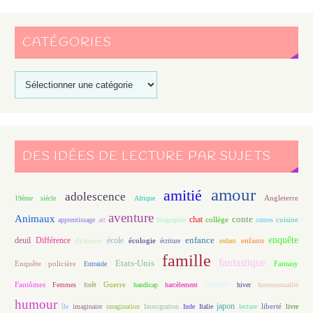
CATÉGORIES
DES IDÉES DE LECTURE PAR SUJETS
amour
amitié
adolescence
Angleterre
19ème siècle
Afrique
aventure
Animaux
conte
chat
apprentissage
art
biographie
collège
contes
cuisine
enfance
enquête
deuil
école
Différence
écologie
enfants
dystopie
écriture
enfant
famille
fantastique
Etats-Unis
Fantasy
Enquête policière
Entraide
histoire
Fantômes
Guerre
Femmes
forêt
handicap
harcèlement
hiver
homosexualité
humour
japon
île
imaginaire
imagination
Immigration
Inde
Italie
lecture
liberté
livre