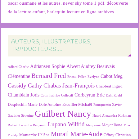
oscar ousmane et les autres
,
never sky tome 1 pdf
,
découverte
de la lecture enfant
,
harlequin lecture en ligne archives
AUTEURS, ILLUSTRATEURS,
TRADUCTEURS….
Adriansen Sophie
Alwett Audrey
Beauvais
Adlard Charlie
Bernard Fred
Clémentine
Cabot Meg
Brisou-Pellen Evelyne
Cassidy Cathy
Chabas Jean-François
Chabbert Ingrid
Chamblain Joris
Corbeyran Eric
Colin Fabrice
Collectif
Dahl Roald
Desplechin Marie
Dole Antoine
Escoffier Michaël
Fourquemin Xavier
Guilbert Nancy
Gauthier Séverine
Huard Alexandra
Kirkman
Lupano Wilfrid
Meyer Ilona
Robert
Lacombe Benjamin
Maupomé
Miss
Murail Marie-Aude
Montardre Hélène
Offroy Christian
Prickly