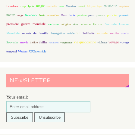
magie
musique
loup
maladie
mort
Londres
lycée
mer
Meurtres
Moyen Age
mystère
nature
Noël
Paris
peur
poésie
policier
neige
New-York
nouvelles
Ours
peinture
pouvoir
première guerre mondiale
racisme
science fiction
Seconde Guerre
religion
rêve
Mondiale
secrets de famille
solitude
Ségrégation raciale
SF
Solidarité
sorcière
souris
vie quotidienne
voyage
Souvenirs
survie
théâtre
thriller
vacances
vengeance
violence
voyage
temporel
Western
XIXème siècle
NEWSLETTER
Your email: