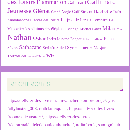
des loisirs
Gallimard
Flammarion
Gallimard
Jeunesse
Glénat
Hachette
Gulf Stream
Grand Angle
J'ai lu
La joie de lire
L'école des loisirs
Kaléidoscope
Le Lombard
Le
Milan
Muscadier
les éditions des éléphants
Mango
Michel Lafon
Msk
Nathan
Oskar
Rageot
Rue de
Pocket Jeunesse
Robert Laffont
Sarbacane
Syros
Thierry Magnier
Soleil
Sèvres
Scrinéo
Wiz
Tourbillon
Vents d'Ouest
RECHERCHES
https://delivrer-des-livres fr/larevanchedelombrerouge/
,
yhs-
fullyhosted_003
,
noticias espana
,
https://delivrer-des-livres
fr/lomeletteausucre/
,
https://delivrer-des-livres
fr/lejournaldadeledepauledubouchet/
,
nolimbook
,
sami goliath