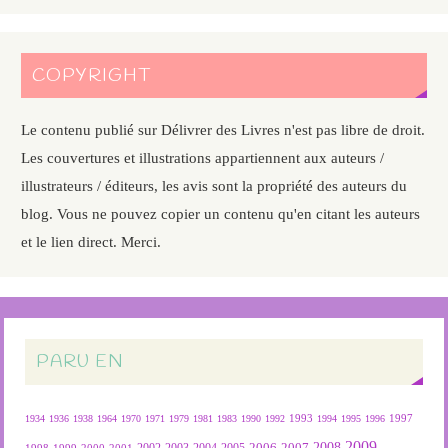
COPYRIGHT
Le contenu publié sur Délivrer des Livres n'est pas libre de droit.
Les couvertures et illustrations appartiennent aux auteurs /
illustrateurs / éditeurs, les avis sont la propriété des auteurs du
blog. Vous ne pouvez copier un contenu qu'en citant les auteurs
et le lien direct. Merci.
PARU EN
1934
1936
1938
1964
1970
1971
1979
1981
1983
1990
1992
1993
1994
1995
1996
1997
2009
2007
2008
2004
2005
2006
1999
2000
2001