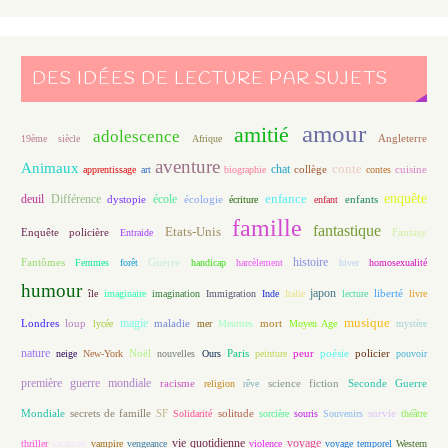
DES IDÉES DE LECTURE PAR SUJETS
amour
amitié
adolescence
Angleterre
19ème siècle
Afrique
aventure
Animaux
conte
chat
apprentissage
art
biographie
collège
contes
cuisine
enfance
enquête
deuil
école
Différence
écologie
enfants
dystopie
écriture
enfant
famille
fantastique
Etats-Unis
Fantasy
Enquête policière
Entraide
histoire
Fantômes
Guerre
Femmes
forêt
handicap
harcèlement
hiver
homosexualité
humour
japon
île
imaginaire
imagination
Immigration
Inde
Italie
lecture
liberté
livre
magie
musique
loup
maladie
mort
Londres
lycée
mer
Meurtres
Moyen Age
mystère
nature
Noël
Paris
peur
poésie
policier
neige
New-York
nouvelles
Ours
peinture
pouvoir
première guerre mondiale
racisme
science fiction
Seconde Guerre
religion
rêve
Mondiale
secrets de famille
solitude
SF
Solidarité
sorcière
souris
Souvenirs
survie
théâtre
vie quotidienne
voyage
thriller
vacances
vampire
vengeance
violence
voyage temporel
Western