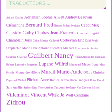
TRADUCTEURS….
Adriansen Sophie
Alwett Audrey
Beauvais
Adlard Charlie
Bernard Fred
Clémentine
Cabot Meg
Brisou-Pellen Evelyne
Cassidy Cathy
Chabas Jean-François
Chabbert Ingrid
Chamblain Joris
Corbeyran Eric
Colin Fabrice
Collectif
Dahl Roald
Desplechin Marie
Dole Antoine
Escoffier Michaël
Fourquemin Xavier
Guilbert Nancy
Gauthier Séverine
Huard Alexandra
Kirkman
Lupano Wilfrid
Meyer Ilona
Robert
Lacombe Benjamin
Maupomé
Miss
Murail Marie-Aude
Montardre Hélène
Offroy Christian
Prickly
Plichota Anne
Radice Teresa
Roca François
Piquemal Michel
Ruter Pascal
Sarn Amélie
Turconi Stefano
Stalner Eric
Tenor Arthur
Van Zeveren Michel
Villeminot Vincent
Witek Jo
Wolf Cendrine
Zidrou