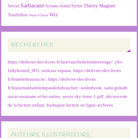
Sarbacane
Syros
Thierry Magnier
Soleil
Sèvres
Scrinéo
Wiz
Tourbillon
Vents d'Ouest
RECHERCHES
https://delivrer-des-livres fr/larevanchedelombrerouge/
,
yhs-
fullyhosted_003
,
noticias espana
,
https://delivrer-des-livres
fr/lomeletteausucre/
,
https://delivrer-des-livres
fr/lejournaldadeledepauledubouchet/
,
nolimbook
,
sami goliath
oscar ousmane et les autres
,
never sky tome 1 pdf
,
découverte
de la lecture enfant
,
harlequin lecture en ligne archives
AUTEURS, ILLUSTRATEURS,