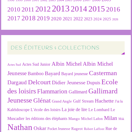
2002
2003
1998
2013
2015
2012
2014
2016
2011
2010
2018
2019
2017
2020
2022
2021
2023
2024
2025
2026
DES ÉDITEURS & COLLECTIONS
Albin Michel
Albin Michel
Actes Sud Junior
Actes Sud
Casterman
Jeunesse
Bayard
Bamboo
Bayard jeunesse
Ecole
Delcourt
Dargaud
Didier Jeunesse
Dupuis
des loisirs
Gallimard
Flammarion
Gallimard
Jeunesse
Glénat
Hachette
Gulf Stream
Grand Angle
J'ai lu
La joie de lire
L'école des loisirs
Kaléidoscope
Le Lombard
Le
Milan
Muscadier
les éditions des éléphants
Mango
Michel Lafon
Msk
Nathan
Oskar
Rageot
Rue de
Pocket Jeunesse
Robert Laffont