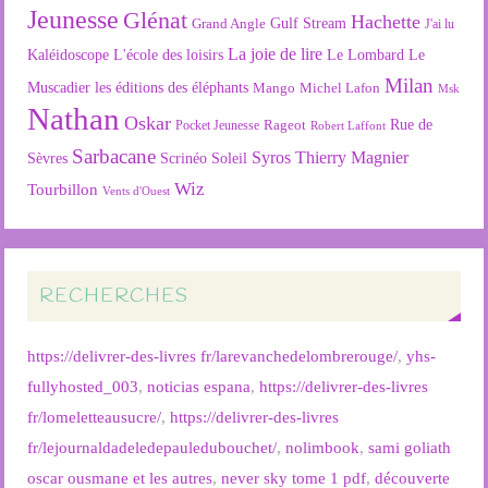
Jeunesse
Glénat
Hachette
Gulf Stream
Grand Angle
J'ai lu
La joie de lire
L'école des loisirs
Kaléidoscope
Le Lombard
Le
Milan
Muscadier
les éditions des éléphants
Mango
Michel Lafon
Msk
Nathan
Oskar
Rageot
Rue de
Pocket Jeunesse
Robert Laffont
Sarbacane
Syros
Thierry Magnier
Soleil
Sèvres
Scrinéo
Wiz
Tourbillon
Vents d'Ouest
RECHERCHES
https://delivrer-des-livres fr/larevanchedelombrerouge/
,
yhs-
fullyhosted_003
,
noticias espana
,
https://delivrer-des-livres
fr/lomeletteausucre/
,
https://delivrer-des-livres
fr/lejournaldadeledepauledubouchet/
,
nolimbook
,
sami goliath
oscar ousmane et les autres
,
never sky tome 1 pdf
,
découverte