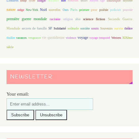
magie
musique
loup
maladie
mort
Londres
lycée
mer
Meurtres
Moyen Age
mystère
nature
Noël
Paris
peur
poésie
policier
neige
New-York
nouvelles
Ours
peinture
pouvoir
première guerre mondiale
racisme
science fiction
Seconde Guerre
religion
rêve
Mondiale
secrets de famille
solitude
SF
Solidarité
sorcière
souris
Souvenirs
survie
théâtre
vie quotidienne
voyage
thriller
vacances
vengeance
violence
voyage temporel
Western
XIXème
siècle
NEWSLETTER
Your email: