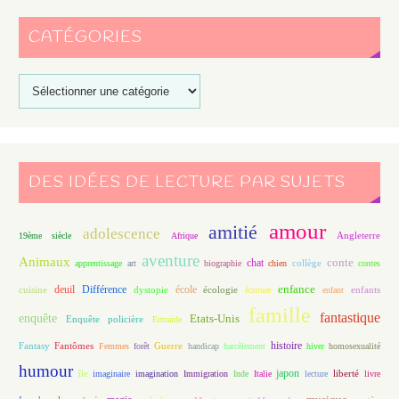
CATÉGORIES
DES IDÉES DE LECTURE PAR SUJETS
amour
amitié
adolescence
Angleterre
19ème siècle
Afrique
aventure
Animaux
conte
chat
apprentissage
art
biographie
chien
collège
contes
enfance
deuil
école
Différence
écologie
enfants
cuisine
dystopie
écriture
enfant
famille
fantastique
enquête
Etats-Unis
Enquête policière
Entraide
histoire
Fantasy
Fantômes
Guerre
Femmes
forêt
handicap
harcèlement
hiver
homosexualité
humour
japon
île
imaginaire
imagination
Immigration
Inde
Italie
lecture
liberté
livre