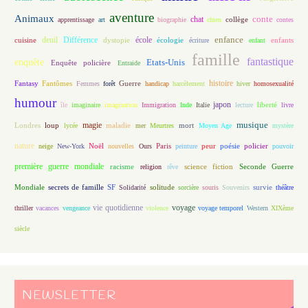
aventure
Animaux
conte
chat
apprentissage
art
biographie
chien
collège
contes
enfance
deuil
école
Différence
écologie
enfants
cuisine
dystopie
écriture
enfant
famille
fantastique
enquête
Etats-Unis
Enquête policière
Entraide
histoire
Fantasy
Fantômes
Guerre
Femmes
forêt
handicap
harcèlement
hiver
homosexualité
humour
japon
île
imaginaire
imagination
Immigration
Inde
Italie
lecture
liberté
livre
magie
musique
loup
maladie
mort
Londres
lycée
mer
Meurtres
Moyen Age
mystère
nature
Noël
Paris
peur
poésie
policier
neige
New-York
nouvelles
Ours
peinture
pouvoir
première guerre mondiale
racisme
science fiction
Seconde Guerre
religion
rêve
Mondiale
secrets de famille
solitude
SF
Solidarité
sorcière
souris
Souvenirs
survie
théâtre
vie quotidienne
voyage
thriller
vacances
vengeance
violence
voyage temporel
Western
XIXème
siècle
NEWSLETTER