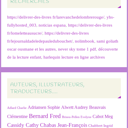
RECHERCHES
https://delivrer-des-livres fr/larevanchedelombrerouge/
,
yhs-
fullyhosted_003
,
noticias espana
,
https://delivrer-des-livres
fr/lomeletteausucre/
,
https://delivrer-des-livres
fr/lejournaldadeledepauledubouchet/
,
nolimbook
,
sami goliath
oscar ousmane et les autres
,
never sky tome 1 pdf
,
découverte
de la lecture enfant
,
harlequin lecture en ligne archives
AUTEURS, ILLUSTRATEURS,
TRADUCTEURS….
Adriansen Sophie
Alwett Audrey
Beauvais
Adlard Charlie
Bernard Fred
Clémentine
Cabot Meg
Brisou-Pellen Evelyne
Cassidy Cathy
Chabas Jean-François
Chabbert Ingrid