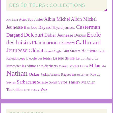
DES ÉDITEURS & COLLECTIONS
Albin Michel
Albin Michel
Actes Sud Junior
Actes Sud
Casterman
Jeunesse
Bayard
Bamboo
Bayard jeunesse
Ecole
Delcourt
Dargaud
Didier Jeunesse
Dupuis
des loisirs
Gallimard
Flammarion
Gallimard
Jeunesse
Glénat
Hachette
Gulf Stream
Grand Angle
J'ai lu
La joie de lire
L'école des loisirs
Kaléidoscope
Le Lombard
Le
Milan
Muscadier
les éditions des éléphants
Mango
Michel Lafon
Msk
Nathan
Oskar
Rageot
Rue de
Pocket Jeunesse
Robert Laffont
Sarbacane
Syros
Thierry Magnier
Soleil
Sèvres
Scrinéo
Wiz
Tourbillon
Vents d'Ouest