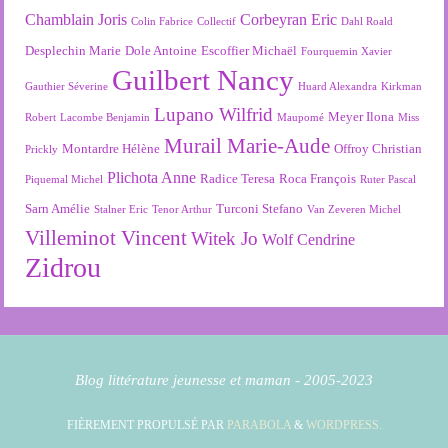
Chamblain Joris
Corbeyran Eric
Colin Fabrice
Collectif
Dahl Roald
Desplechin Marie
Dole Antoine
Escoffier Michaël
Fourquemin Xavier
Guilbert Nancy
Gauthier Séverine
Huard Alexandra
Kirkman
Lupano Wilfrid
Meyer Ilona
Robert
Lacombe Benjamin
Maupomé
Miss
Murail Marie-Aude
Montardre Hélène
Offroy Christian
Prickly
Plichota Anne
Radice Teresa
Roca François
Piquemal Michel
Ruter Pascal
Sarn Amélie
Turconi Stefano
Stalner Eric
Tenor Arthur
Van Zeveren Michel
Villeminot Vincent
Witek Jo
Wolf Cendrine
Zidrou
Blog littérature jeunesse et maman - 2005-2023
FIÈREMENT PROPULSÉ PAR
PARABOLA
&
WORDPRESS.