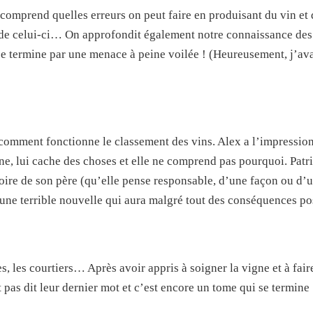
n comprend quelles erreurs on peut faire en produisant du vin et 
t de celui-ci… On approfondit également notre connaissance des
se termine par une menace à peine voilée ! (Heureusement, j’ava
 comment fonctionne le classement des vins. Alex a l’impression
e, lui cache des choses et elle ne comprend pas pourquoi. Pat
émoire de son père (qu’elle pense responsable, d’une façon ou d’u
une terrible nouvelle qui aura malgré tout des conséquences pos
es, les courtiers… Après avoir appris à soigner la vigne et à faire
 pas dit leur dernier mot et c’est encore un tome qui se termine