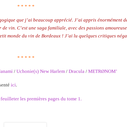
* * * * *
gogique que j’ai beaucoup apprécié. J’ai appris énormément d
ur de vin. C’est une saga familiale, avec des passions amoureuse
petit monde du vin de Bordeaux ! J’ai lu quelques critiques néga
* * * * *
anami
/
Uchonie(s) New Harlem
/
Dracula
/
METRØNOM’
ésenté
ici
.
r
feuilleter les premières pages du tome 1.