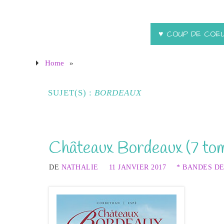
♥ COUP DE COE
Home
»
SUJET(S) :
BORDEAUX
Châteaux Bordeaux (7 tom
DE
NATHALIE
11 JANVIER 2017
* BANDES D