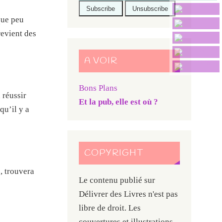
que peu
revient des
A VOIR
Bons Plans
 réussir
Et la pub, elle est où ?
qu’il y a
COPYRIGHT
, trouvera
Le contenu publié sur
Délivrer des Livres n'est pas
libre de droit. Les
couvertures et illustrations