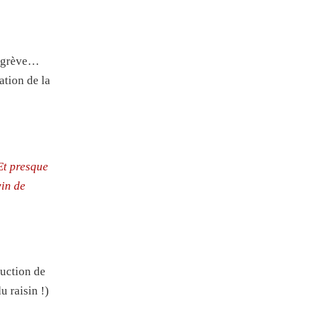
en grève…
ation de la
Et presque
vin de
duction de
u raisin !)