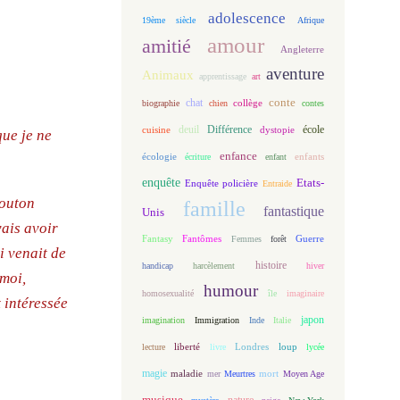
adolescence
19ème siècle
Afrique
amour
amitié
Angleterre
aventure
Animaux
apprentissage
art
conte
chat
biographie
chien
collège
contes
deuil
école
Différence
cuisine
dystopie
que je ne
enfance
écologie
enfants
écriture
enfant
enquête
Etats-
Enquête policière
Entraide
Mouton
famille
fantastique
Unis
vais avoir
Fantasy
Fantômes
Guerre
Femmes
forêt
i venait de
histoire
handicap
harcèlement
hiver
 moi,
humour
homosexualité
île
imaginaire
t intéressée
japon
imagination
Immigration
Inde
Italie
loup
lecture
liberté
livre
Londres
lycée
magie
maladie
mort
mer
Meurtres
Moyen Age
musique
nature