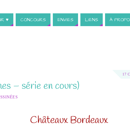
UR ♥
CONCOURS
ENVIES
LIENS
À PROPO
17 
es – série en cours)
ESSINÉES
Châteaux Bordeaux