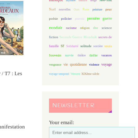
mystère
neige
New-York
Noël
Paris
peur
nouvelles
Ours
peinture
première guerre
poésie
policier
pouvoir
mondiale
racisme
science
religion
rêve
fiction
Seconde Guerre Mondiale
secrets de
famille
solitude
SF
Solidarité
sorcière
souris
Souvenirs
survie
théâtre
thriller
vacances
vie quotidienne
voyage
vengeance
violence
 / T7 : Les
voyage temporel
Western
XIXème siècle
NEWSLETTER
Your email:
manifestation