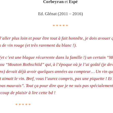
Corbeyran
et
Espé
Ed. Glénat (2011 – 2016)
* * * * *
’aller plus loin et pour être tout à fait honnête, je dois avouer 
s de vin rouge (et très rarement du blanc !).
(et c’est une blague récurrente dans la famille !) un certain “
ou “Mouton Rothschild” qui, à l’époque où je l’ai goûté (je de
ns) devait déjà avoir quelques années au compteur… Un vin qu
 aimait le vin. Bref, vous l’aurez compris, pas une piquette ! Et
st pas mauvais”. Tout ça pour dire que je ne suis pas spécialemen
oup de plaisir à lire cette bd !
* * * * *