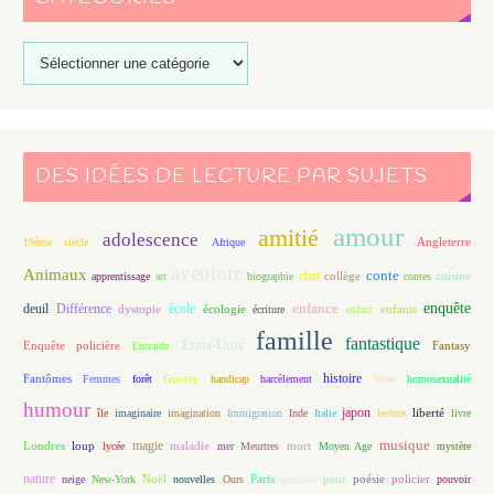
DES IDÉES DE LECTURE PAR SUJETS
amour
amitié
adolescence
Angleterre
19ème siècle
Afrique
aventure
Animaux
conte
chat
apprentissage
art
biographie
collège
contes
cuisine
enfance
enquête
deuil
école
Différence
écologie
enfants
dystopie
écriture
enfant
famille
fantastique
Etats-Unis
Fantasy
Enquête policière
Entraide
histoire
Fantômes
Guerre
Femmes
forêt
handicap
harcèlement
hiver
homosexualité
humour
japon
île
imaginaire
imagination
Immigration
Inde
Italie
lecture
liberté
livre
magie
musique
loup
maladie
mort
Londres
lycée
mer
Meurtres
Moyen Age
mystère
nature
Noël
Paris
peur
poésie
policier
neige
New-York
nouvelles
Ours
peinture
pouvoir