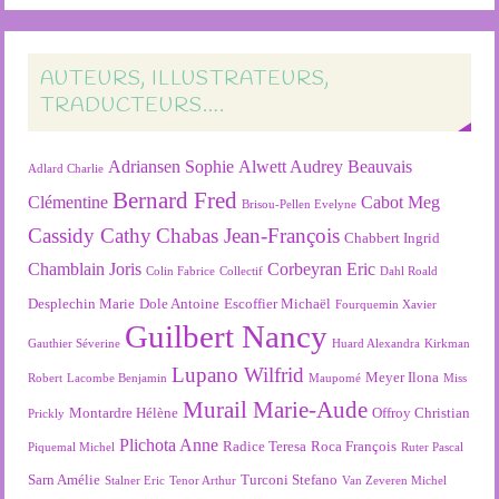
AUTEURS, ILLUSTRATEURS,
TRADUCTEURS….
Adriansen Sophie
Alwett Audrey
Beauvais
Adlard Charlie
Bernard Fred
Clémentine
Cabot Meg
Brisou-Pellen Evelyne
Cassidy Cathy
Chabas Jean-François
Chabbert Ingrid
Chamblain Joris
Corbeyran Eric
Colin Fabrice
Collectif
Dahl Roald
Desplechin Marie
Dole Antoine
Escoffier Michaël
Fourquemin Xavier
Guilbert Nancy
Gauthier Séverine
Huard Alexandra
Kirkman
Lupano Wilfrid
Meyer Ilona
Robert
Lacombe Benjamin
Maupomé
Miss
Murail Marie-Aude
Montardre Hélène
Offroy Christian
Prickly
Plichota Anne
Radice Teresa
Roca François
Piquemal Michel
Ruter Pascal
Sarn Amélie
Turconi Stefano
Stalner Eric
Tenor Arthur
Van Zeveren Michel