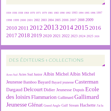
1934
1936
1938
1964
1970
1971
1979
1981
1983
1990
1992
1993
1994
1995
1996
1997
2009
2007
2008
2004
2005
2006
1999
2000
2001
2002
2003
1998
2013
2015
2012
2014
2016
2011
2010
2018
2019
2017
2020
2022
2021
2023
2024
2025
2026
DES ÉDITEURS & COLLECTIONS
Albin Michel
Albin Michel
Actes Sud Junior
Actes Sud
Casterman
Jeunesse
Bayard
Bamboo
Bayard jeunesse
Ecole
Delcourt
Dargaud
Didier Jeunesse
Dupuis
des loisirs
Gallimard
Flammarion
Gallimard
Jeunesse
Glénat
Hachette
Gulf Stream
Grand Angle
J'ai lu