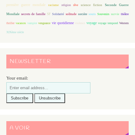
première guerre mondiale
racisme
science fiction
Seconde Guerre
religion
rêve
Mondiale
secrets de famille
solitude
SF
Solidarité
sorcière
souris
Souvenirs
survie
théâtre
vie quotidienne
voyage
thriller
vacances
vampire
vengeance
violence
voyage temporel
Western
XIXème siècle
NEWSLETTER
Your email:
A VOIR