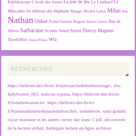
La joie de lire
L'école des loisirs
Kaléidoscope
Le Lombard
Le
Milan
Muscadier
les éditions des éléphants
Mango
Michel Lafon
Msk
Nathan
Oskar
Rageot
Rue de
Pocket Jeunesse
Robert Laffont
Sarbacane
Syros
Thierry Magnier
Soleil
Sèvres
Scrinéo
Wiz
Tourbillon
Vents d'Ouest
RECHERCHES
https://delivrer-des-livres fr/larevanchedelombrerouge/
,
yhs-
fullyhosted_003
,
noticias espana
,
https://delivrer-des-livres
fr/lomeletteausucre/
,
https://delivrer-des-livres
fr/lejournaldadeledepauledubouchet/
,
nolimbook
,
sami goliath
oscar ousmane et les autres
,
never sky tome 1 pdf
,
découverte
de la lecture enfant
,
harlequin lecture en ligne archives