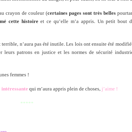
au crayon de couleur (
certaines pages sont très belles
pourtan
mé cette histoire
et ce qu’elle m’a appris. Un petit bout de
terrible, n’aura pas été inutile. Les lois ont ensuite été modifi
er leurs patrons en justice et les normes de sécurité industri
unes femmes !
s intéressante
qui m’aura appris plein de choses,
j’aime !
*****
aro