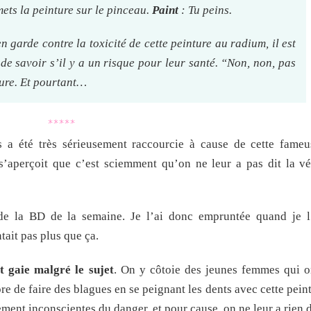
mets la peinture sur le pinceau.
Paint
: Tu peins.
 garde contre la toxicité de cette peinture au radium, il est
 de savoir s’il y a un risque pour leur santé. “Non, non, pas
eure. Et pourtant…
*****
 a été très sérieusement raccourcie à cause de cette fameu
’aperçoit que c’est sciemment qu’on ne leur a pas dit la vér
de la BD de la semaine. Je l’ai donc empruntée quand je l
ait pas plus que ça.
ôt gaie malgré le sujet
. On y côtoie des jeunes femmes qui o
re de faire des blagues en se peignant les dents avec cette peint
ent inconscientes du danger, et pour cause, on ne leur a rien d