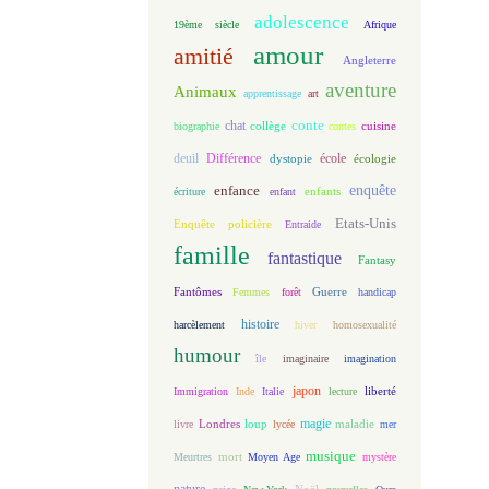
adolescence
19ème siècle
Afrique
amour
amitié
Angleterre
aventure
Animaux
apprentissage
art
conte
chat
biographie
collège
contes
cuisine
deuil
école
Différence
écologie
dystopie
enfance
enquête
enfants
écriture
enfant
Etats-Unis
Enquête policière
Entraide
famille
fantastique
Fantasy
Fantômes
Guerre
Femmes
forêt
handicap
histoire
harcèlement
hiver
homosexualité
humour
île
imaginaire
imagination
japon
Immigration
Inde
Italie
lecture
liberté
magie
loup
maladie
livre
Londres
lycée
mer
musique
mort
Meurtres
Moyen Age
mystère
nature
Noël