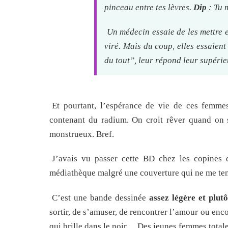
pinceau entre tes lèvres.
Dip
: Tu 
Un médecin essaie de les mettre en
viré. Mais du coup, elles essaient
du tout”, leur répond leur supéri
Et pourtant, l’espérance de vie de ces femmes
contenant du radium. On croit rêver quand on s
monstrueux. Bref.
J’avais vu passer cette BD chez les copines 
médiathèque malgré une couverture qui ne me tent
C’est une bande dessinée
assez légère et plut
sortir, de s’amuser, de rencontrer l’amour ou enco
qui brille dans le noir… Des jeunes femmes totalem