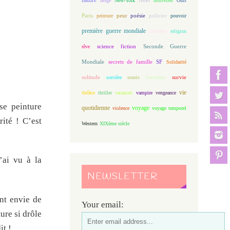
neige
New-York
nouvelles
Ours
Paris
peur
poésie
policier
peinture
pouvoir
première guerre mondiale
racisme
religion
science fiction
Seconde Guerre
rêve
Mondiale
secrets de famille
SF
Solidarité
solitude
sorcière
souris
Souvenirs
survie
vie
théâtre
thriller
vacances
vampire
vengeance
se peinture
quotidienne
voyage
violence
voyage temporel
ité ! C’est
Western
XIXème siècle
’ai vu à la
NEWSLETTER
nt envie de
Your email:
ure si drôle
it !