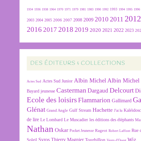
1934
1936
1938
1964
1970
1971
1979
1981
1983
1990
1992
1993
1994
1995
1996
201
2011
2010
2009
2007
2008
2004
2005
2006
2003
2016
2018
2019
2017
2020
2022
2021
2023
20
DES ÉDITEURS & COLLECTIONS
Albin Michel
Albin Michel 
Actes Sud Junior
Actes Sud
Delcourt
Casterman
Dargaud
Di
Bayard jeunesse
Ecole des loisirs
Ga
Flammarion
Gallimard
Glénat
Hachette
Gulf Stream
Kaléidos
Grand Angle
J'ai lu
de lire
Le Lombard
Le Muscadier
les éditions des éléphants
Ma
Nathan
Oskar
Rageot
Rue 
Pocket Jeunesse
Robert Laffont
Wiz
Syros
Thierry Magnier
Tourbillon
Soleil
Vents d'Ouest