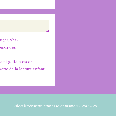
ouge/
,
yhs-
des-livres
sami goliath oscar
erte de la lecture enfant
,
Blog littérature jeunesse et maman - 2005-2023