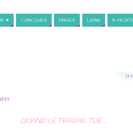
UR ♥
CONCOURS
ENVIES
LIENS
À PROPO
24 
NÉES
QUAND LE TRAVAIL TUE…