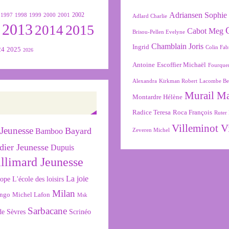
Adriansen Sophie
1999
2000
2001
2002
1997
1998
Adlard Charlie
2013
2015
2
2014
Cabot Meg
Brisou-Pellen Evelyne
Chamblain Joris
Ingrid
Colin Fab
24
2025
2026
Antoine
Escoffier Michaël
Fourque
Alexandra
Kirkman Robert
Lacombe Be
Murail M
Montardre Hélène
Radice Teresa
Roca François
Ruter 
Villeminot V
Jeunesse
Bayard
Bamboo
Zeveren Michel
dier Jeunesse
Dupuis
llimard Jeunesse
La joie
L'école des loisirs
cope
Milan
ngo
Michel Lafon
Msk
Sarbacane
de Sèvres
Scrinéo