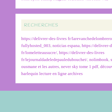
RECHERCHES
https://delivrer-des-livres fr/larevanchedelombrer
fullyhosted_003
,
noticias espana
,
https://delivrer-
fr/lomeletteausucre/
,
https://delivrer-des-livres
fr/lejournaldadeledepauledubouchet/
,
nolimbook
,
ousmane et les autres
,
never sky tome 1 pdf
,
découv
harlequin lecture en ligne archives