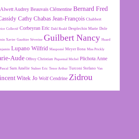
Bernard Fred
Alwett Audrey
Beauvais Clémentine
Cassidy Cathy
Chabas Jean-François
Chabbert
Corbeyran Eric
Desplechin Marie
Dole
rice
Collectif
Dahl Roald
Guilbert Nancy
min Xavier
Gauthier Séverine
Huard
Lupano Wilfrid
Meyer Ilona
njamin
Maupomé
Miss Prickly
arie-Aude
Plichota Anne
Offroy Christian
Piquemal Michel
Sarn Amélie
Turconi Stefano
Pascal
Stalner Eric
Tenor Arthur
Van
Zidrou
incent
Witek Jo
Wolf Cendrine