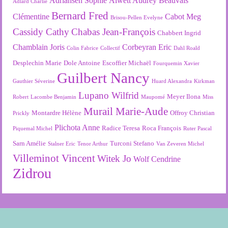
Adriansen Sophie
Alwett Audrey
Beauvais
Adlard Charlie
Bernard Fred
Clémentine
Cabot Meg
Brisou-Pellen Evelyne
Cassidy Cathy
Chabas Jean-François
Chabbert Ingrid
Chamblain Joris
Corbeyran Eric
Colin Fabrice
Collectif
Dahl Roald
Desplechin Marie
Dole Antoine
Escoffier Michaël
Fourquemin Xavier
Guilbert Nancy
Gauthier Séverine
Huard Alexandra
Kirkman
Lupano Wilfrid
Meyer Ilona
Robert
Lacombe Benjamin
Maupomé
Miss
Murail Marie-Aude
Montardre Hélène
Offroy Christian
Prickly
Plichota Anne
Radice Teresa
Roca François
Piquemal Michel
Ruter Pascal
Sarn Amélie
Turconi Stefano
Stalner Eric
Tenor Arthur
Van Zeveren Michel
Villeminot Vincent
Witek Jo
Wolf Cendrine
Zidrou