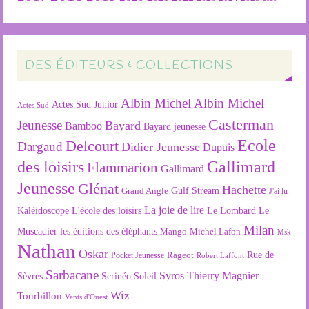
DES ÉDITEURS & COLLECTIONS
Albin Michel
Albin Michel
Actes Sud Junior
Actes Sud
Casterman
Jeunesse
Bayard
Bamboo
Bayard jeunesse
Ecole
Delcourt
Dargaud
Didier Jeunesse
Dupuis
des loisirs
Gallimard
Flammarion
Gallimard
Jeunesse
Glénat
Hachette
Gulf Stream
Grand Angle
J'ai lu
La joie de lire
L'école des loisirs
Kaléidoscope
Le Lombard
Le
Milan
Muscadier
les éditions des éléphants
Mango
Michel Lafon
Msk
Nathan
Oskar
Rageot
Rue de
Pocket Jeunesse
Robert Laffont
Sarbacane
Syros
Thierry Magnier
Soleil
Sèvres
Scrinéo
Wiz
Tourbillon
Vents d'Ouest