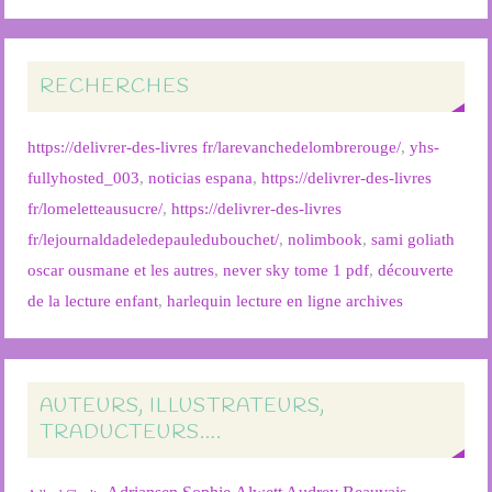
RECHERCHES
https://delivrer-des-livres fr/larevanchedelombrerouge/
,
yhs-
fullyhosted_003
,
noticias espana
,
https://delivrer-des-livres
fr/lomeletteausucre/
,
https://delivrer-des-livres
fr/lejournaldadeledepauledubouchet/
,
nolimbook
,
sami goliath
oscar ousmane et les autres
,
never sky tome 1 pdf
,
découverte
de la lecture enfant
,
harlequin lecture en ligne archives
AUTEURS, ILLUSTRATEURS,
TRADUCTEURS….