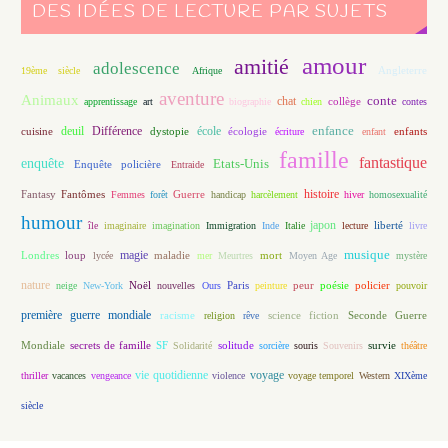
DES IDÉES DE LECTURE PAR SUJETS
amour
amitié
adolescence
Angleterre
19ème siècle
Afrique
aventure
Animaux
conte
chat
apprentissage
art
biographie
chien
collège
contes
enfance
deuil
école
Différence
écologie
enfants
cuisine
dystopie
écriture
enfant
famille
fantastique
enquête
Etats-Unis
Enquête policière
Entraide
histoire
Fantasy
Fantômes
Guerre
Femmes
forêt
handicap
harcèlement
hiver
homosexualité
humour
japon
île
imaginaire
imagination
Immigration
Inde
Italie
lecture
liberté
livre
magie
musique
loup
maladie
mort
Londres
lycée
mer
Meurtres
Moyen Age
mystère
nature
Noël
Paris
peur
poésie
policier
neige
New-York
nouvelles
Ours
peinture
pouvoir
première guerre mondiale
racisme
science fiction
Seconde Guerre
religion
rêve
Mondiale
secrets de famille
solitude
SF
Solidarité
sorcière
souris
Souvenirs
survie
théâtre
vie quotidienne
voyage
thriller
vacances
vengeance
violence
voyage temporel
Western
XIXème
siècle