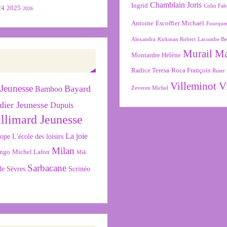
Chamblain Joris
Ingrid
Colin Fab
24
2025
2026
Antoine
Escoffier Michaël
Fourque
Alexandra
Kirkman Robert
Lacombe Be
Murail M
Montardre Hélène
Radice Teresa
Roca François
Ruter 
Villeminot V
Jeunesse
Bayard
Bamboo
Zeveren Michel
dier Jeunesse
Dupuis
llimard Jeunesse
La joie
L'école des loisirs
cope
Milan
ngo
Michel Lafon
Msk
Sarbacane
de Sèvres
Scrinéo