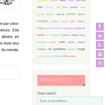
mystère
neige
New-York
Noël
Paris
peur
nouvelles
Ours
peinture
première guerre
poésie
policier
pouvoir
mondiale
racisme
science
religion
rêve
ée par celui-
fiction
Seconde Guerre Mondiale
secrets de
leurs. Elle
famille
solitude
SF
Solidarité
sorcière
souris
 désert, en
Souvenirs
survie
théâtre
thriller
vacances
 vivre leur
vie quotidienne
voyage
vengeance
violence
té du monde,
voyage temporel
Western
XIXème siècle
NEWSLETTER
Your email: