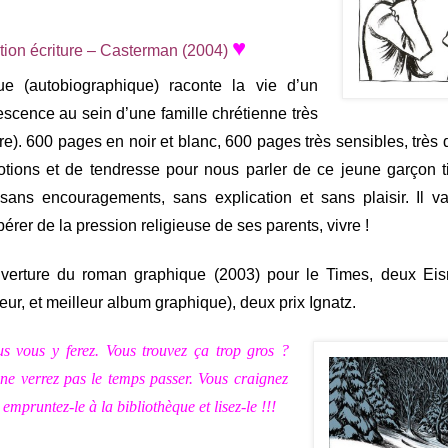
♥
tion écriture – Casterman (2004)
e (autobiographique) raconte la vie d’un
escence au sein d’une famille chrétienne très
vère). 600 pages en noir et blanc, 600 pages très sensibles, très 
otions et de tendresse pour nous parler de ce jeune garçon t
sans encouragements, sans explication et sans plaisir. Il va
ibérer de la pression religieuse de ses parents, vivre !
ouverture du roman graphique (2003) pour le Times, deux Eis
teur, et meilleur album graphique), deux prix Ignatz.
s vous y ferez. Vous trouvez ça trop gros ?
 ne verrez pas le temps passer. Vous craignez
mpruntez-le à la bibliothèque et lisez-le !!!