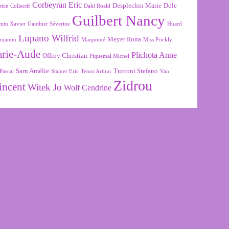
Corbeyran Eric
Desplechin Marie
Dole
rice
Collectif
Dahl Roald
Guilbert Nancy
min Xavier
Gauthier Séverine
Huard
Lupano Wilfrid
Meyer Ilona
njamin
Maupomé
Miss Prickly
arie-Aude
Plichota Anne
Offroy Christian
Piquemal Michel
Sarn Amélie
Turconi Stefano
Pascal
Stalner Eric
Tenor Arthur
Van
Zidrou
incent
Witek Jo
Wolf Cendrine