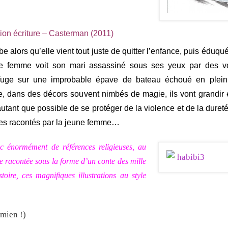
tion écriture – Casterman (2011)
be alors qu’elle vient tout juste de quitter l’enfance, puis éduqu
ne femme voit son mari assassiné sous ses yeux par des vo
refuge sur une improbable épave de bateau échoué en plein
dans des décors souvent nimbés de magie, ils vont grandir et
 autant que possible de se protéger de la violence et de la dure
ndes racontés par la jeune femme…
ec énormément de références religieuses, au
re racontée sous la forme d’un conte des mille
toire, ces magnifiques illustrations au style
 mien !)