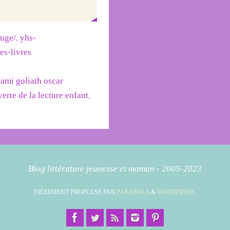
ouge/
,
yhs-
des-livres
sami goliath oscar
erte de la lecture enfant
,
Blog littérature jeunesse et maman - 2005-2023
FIÈREMENT PROPULSÉ PAR
PARABOLA
&
WORDPRESS.