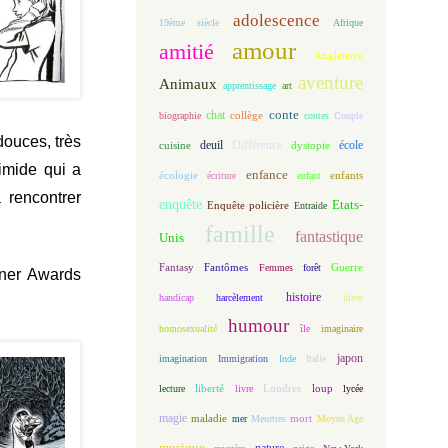
adolescence
19ème siècle
Afrique
amour
amitié
Angleterre
aventure
Animaux
apprentissage
art
conte
chat
biographie
collège
contes
Couple
douces, très
deuil
école
Différence
cuisine
dystopie
imide qui a
enfance
écologie
enfants
écriture
enfant
 rencontrer
enquête
Etats-
Enquête policière
Entraide
famille
fantastique
Unis
Fantasy
Fantômes
Guerre
Femmes
forêt
ner Award
s
histoire
handicap
harcèlement
hiver
humour
homosexualité
île
imaginaire
japon
imagination
Immigration
Inde
Italie
loup
lecture
liberté
livre
Londres
lycée
magie
maladie
mort
mer
Meurtres
Moyen Age
musique
nature