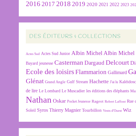
2016
2018
2019
2017
2020
2022
2021
2023
20
DES ÉDITEURS & COLLECTIONS
Albin Michel
Albin Michel 
Actes Sud Junior
Actes Sud
Delcourt
Casterman
Dargaud
Di
Bayard jeunesse
Ecole des loisirs
Ga
Flammarion
Gallimard
Glénat
Hachette
Gulf Stream
Kaléidos
Grand Angle
J'ai lu
de lire
Le Lombard
Le Muscadier
les éditions des éléphants
Ma
Nathan
Oskar
Rageot
Rue 
Pocket Jeunesse
Robert Laffont
Wiz
Syros
Thierry Magnier
Tourbillon
Soleil
Vents d'Ouest