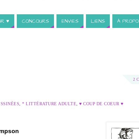
UR ♥
CONCOURS
ENVIES
LIENS
À PROPO
2 
ESSINÉES
,
* LITTÉRATURE ADULTE
,
♥ COUP DE COEUR ♥
ompson