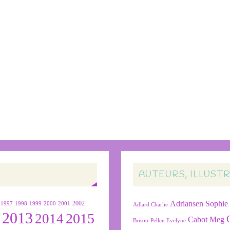
AUTEURS, ILLUST
Adriansen Sophie
1999
2000
2001
2002
1997
1998
Adlard Charlie
2013
2015
2
2014
Cabot Meg
Brisou-Pellen Evelyne