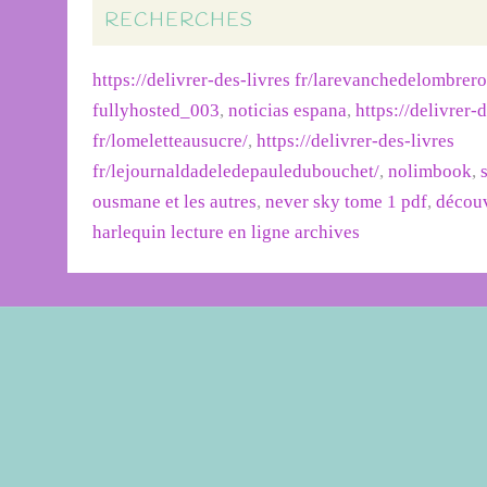
RECHERCHES
https://delivrer-des-livres fr/larevanchedelombrer
fullyhosted_003
,
noticias espana
,
https://delivrer-
fr/lomeletteausucre/
,
https://delivrer-des-livres
fr/lejournaldadeledepauledubouchet/
,
nolimbook
,
ousmane et les autres
,
never sky tome 1 pdf
,
découv
harlequin lecture en ligne archives