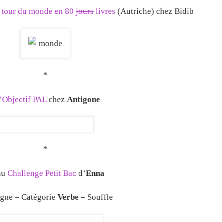
 tour du monde en 80
jours
livres
(Autriche) chez Bidib
*
l’Objectif PAL
chez
Antigone
*
au
Challenge Petit Bac
d’
Enna
igne – Catégorie
Verbe
– Souffle