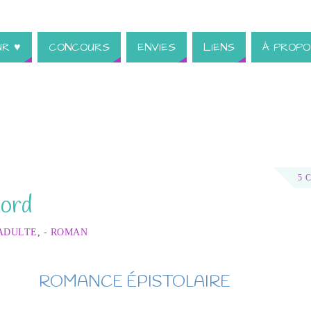
UR ♥
CONCOURS
ENVIES
LIENS
À PROPO
5 
nord
 ADULTE
,
- ROMAN
ROMANCE ÉPISTOLAIRE