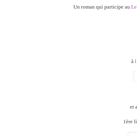
Un roman qui participe au
Le
à
et 
1ère l