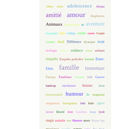
adolescence
19ème siècle
Afrique
amour
amitié
Angleterre
aventure
Animaux
apprentissage
art
conte
chat
biographie
collège
contes
Couple
deuil
école
Différence
cuisine
dystopie
enfance
écologie
enfants
écriture
enfant
enquête
Etats-
Enquête policière
Entraide
famille
fantastique
Unis
Fantasy
Fantômes
Guerre
Femmes
forêt
histoire
handicap
harcèlement
hiver
humour
homosexualité
île
imaginaire
japon
imagination
Immigration
Inde
Italie
loup
lecture
liberté
livre
Londres
lycée
magie
maladie
mort
mer
Meurtres
Moyen Age
musique
nature