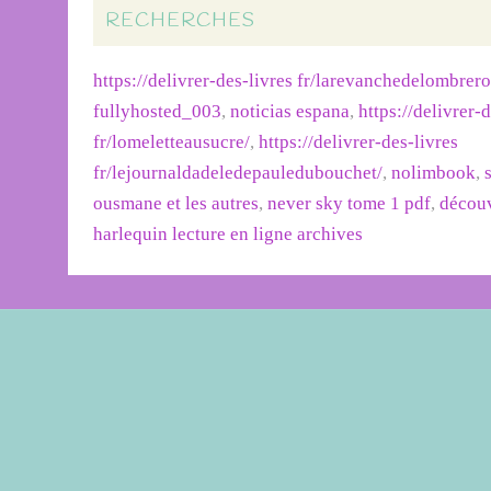
RECHERCHES
https://delivrer-des-livres fr/larevanchedelombrer
fullyhosted_003
,
noticias espana
,
https://delivrer-
fr/lomeletteausucre/
,
https://delivrer-des-livres
fr/lejournaldadeledepauledubouchet/
,
nolimbook
,
ousmane et les autres
,
never sky tome 1 pdf
,
découv
harlequin lecture en ligne archives