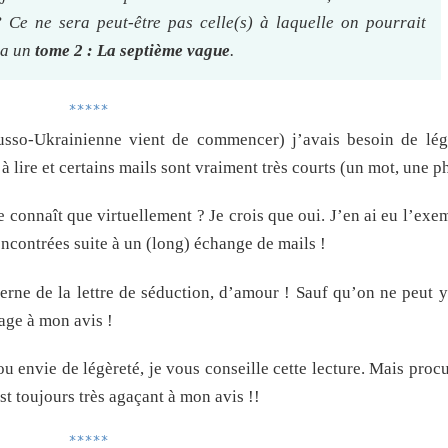
? Ce ne sera peut-être pas celle(s) à laquelle on pourrait
 a un
tome 2 : La septième vague
.
*****
Russo-Ukrainienne vient de commencer) j’avais besoin de légè
 à lire et certains mails sont vraiment très courts (un mot, une p
onnaît que virtuellement ? Je crois que oui. J’en ai eu l’exem
ncontrées suite à un (long) échange de mails !
erne de la lettre de séduction, d’amour ! Sauf qu’on ne peut 
age à mon avis !
u envie de légèreté, je vous conseille cette lecture. Mais proc
st toujours très agaçant à mon avis !!
*****