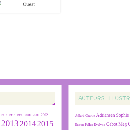
AUTEURS, ILLUST
Adriansen Sophie
1999
2000
2001
2002
1997
1998
Adlard Charlie
2013
2015
2
2014
Cabot Meg
Brisou-Pellen Evelyne