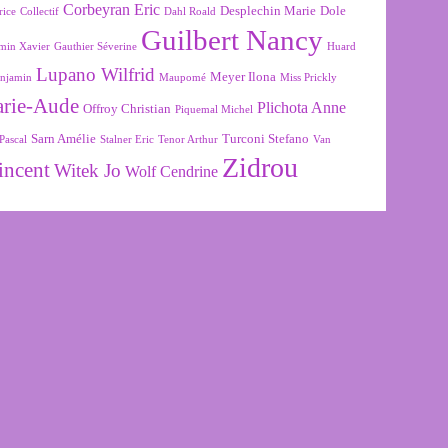
Corbeyran Eric
Desplechin Marie
Dole
rice
Collectif
Dahl Roald
Guilbert Nancy
min Xavier
Gauthier Séverine
Huard
Lupano Wilfrid
Meyer Ilona
njamin
Maupomé
Miss Prickly
arie-Aude
Plichota Anne
Offroy Christian
Piquemal Michel
Sarn Amélie
Turconi Stefano
Pascal
Stalner Eric
Tenor Arthur
Van
Zidrou
incent
Witek Jo
Wolf Cendrine