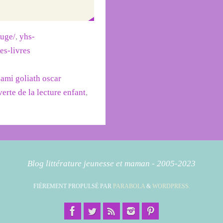
ouge/
,
yhs-
des-livres
sami goliath oscar
erte de la lecture enfant
,
Blog littérature jeunesse et maman - 2005-2023
FIÈREMENT PROPULSÉ PAR
PARABOLA
&
WORDPRESS.