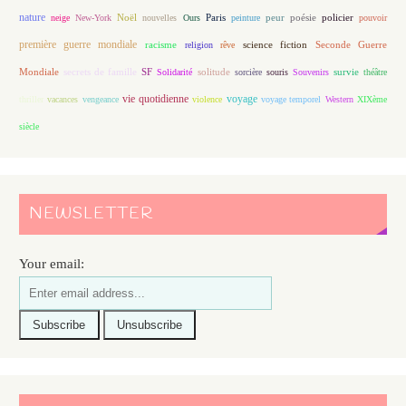
nature
Noël
Paris
peur
poésie
policier
neige
New-York
nouvelles
Ours
peinture
pouvoir
première guerre mondiale
racisme
science fiction
Seconde Guerre
religion
rêve
Mondiale
secrets de famille
solitude
SF
Solidarité
sorcière
souris
Souvenirs
survie
théâtre
vie quotidienne
voyage
thriller
vacances
vengeance
violence
voyage temporel
Western
XIXème
siècle
NEWSLETTER
Your email: