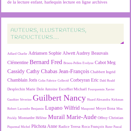
de la lecture enfant
,
harlequin lecture en ligne archives
AUTEURS, ILLUSTRATEURS,
TRADUCTEURS….
Adriansen Sophie
Alwett Audrey
Beauvais
Adlard Charlie
Bernard Fred
Clémentine
Cabot Meg
Brisou-Pellen Evelyne
Cassidy Cathy
Chabas Jean-François
Chabbert Ingrid
Chamblain Joris
Corbeyran Eric
Colin Fabrice
Collectif
Dahl Roald
Desplechin Marie
Dole Antoine
Escoffier Michaël
Fourquemin Xavier
Guilbert Nancy
Gauthier Séverine
Huard Alexandra
Kirkman
Lupano Wilfrid
Meyer Ilona
Robert
Lacombe Benjamin
Maupomé
Miss
Murail Marie-Aude
Montardre Hélène
Offroy Christian
Prickly
Plichota Anne
Radice Teresa
Roca François
Piquemal Michel
Ruter Pascal