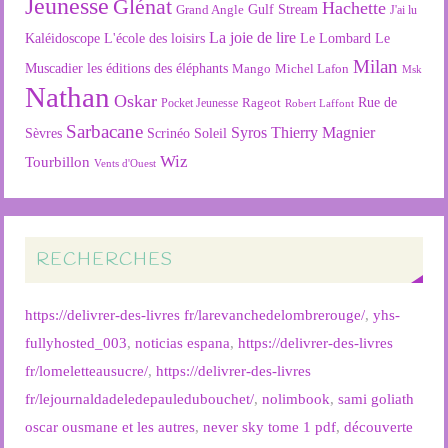
Jeunesse
Glénat
Hachette
Gulf Stream
Grand Angle
J'ai lu
La joie de lire
L'école des loisirs
Kaléidoscope
Le Lombard
Le
Milan
Muscadier
les éditions des éléphants
Mango
Michel Lafon
Msk
Nathan
Oskar
Rageot
Rue de
Pocket Jeunesse
Robert Laffont
Sarbacane
Syros
Thierry Magnier
Soleil
Sèvres
Scrinéo
Wiz
Tourbillon
Vents d'Ouest
RECHERCHES
https://delivrer-des-livres fr/larevanchedelombrerouge/
,
yhs-
fullyhosted_003
,
noticias espana
,
https://delivrer-des-livres
fr/lomeletteausucre/
,
https://delivrer-des-livres
fr/lejournaldadeledepauledubouchet/
,
nolimbook
,
sami goliath
oscar ousmane et les autres
,
never sky tome 1 pdf
,
découverte