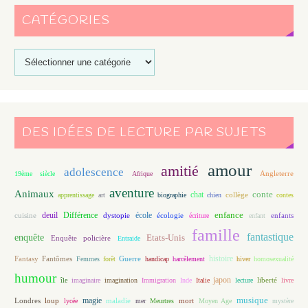
CATÉGORIES
DES IDÉES DE LECTURE PAR SUJETS
amour
amitié
adolescence
Angleterre
19ème siècle
Afrique
aventure
Animaux
conte
chat
apprentissage
art
biographie
chien
collège
contes
enfance
deuil
école
Différence
écologie
enfants
cuisine
dystopie
écriture
enfant
famille
fantastique
enquête
Etats-Unis
Enquête policière
Entraide
histoire
Fantasy
Fantômes
Guerre
Femmes
forêt
handicap
harcèlement
hiver
homosexualité
humour
japon
île
imaginaire
imagination
Immigration
Inde
Italie
lecture
liberté
livre
magie
musique
loup
maladie
mort
Londres
lycée
mer
Meurtres
Moyen Age
mystère