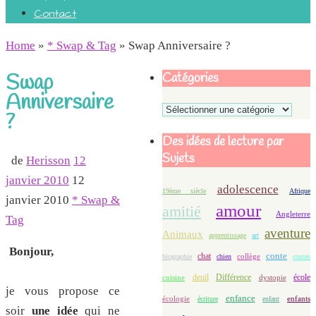
Contact
Home
»
* Swap & Tag
»
Swap Anniversaire ?
Swap
Catégories
Anniversaire
Catégories
?
Des idées de lecture par
Sujets
de
Herisson
12
janvier 2010
12
adolescence
19ème siècle
Afrique
janvier 2010
* Swap &
amour
amitié
Angleterre
Tag
aventure
Animaux
apprentissage
art
Bonjour,
conte
chat
biographie
chien
collège
contes
deuil
école
Différence
cuisine
dystopie
je vous propose ce
enfance
écologie
enfants
écriture
enfant
soir
une idée
qui ne