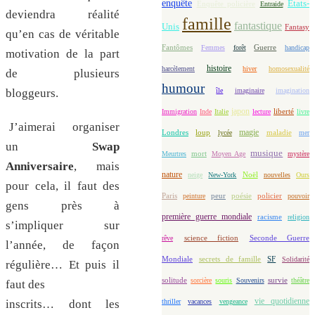
enquête
Etats-
Enquête policière
Entraide
deviendra réalité
famille
fantastique
Unis
Fantasy
qu’en cas de véritable
Fantômes
Guerre
Femmes
forêt
handicap
motivation de la part
histoire
harcèlement
hiver
homosexualité
de plusieurs
humour
bloggeurs.
île
imaginaire
imagination
japon
Immigration
Inde
Italie
lecture
liberté
livre
J’aimerai organiser
magie
loup
maladie
Londres
lycée
mer
un
Swap
musique
mort
Meurtres
Moyen Age
mystère
Anniversaire
, mais
nature
Noël
neige
New-York
nouvelles
Ours
pour cela, il faut des
Paris
peur
poésie
policier
peinture
pouvoir
gens près à
première guerre mondiale
racisme
religion
s’impliquer sur
science fiction
Seconde Guerre
rêve
l’année, de façon
Mondiale
secrets de famille
SF
Solidarité
régulière… Et puis il
solitude
sorcière
souris
Souvenirs
survie
théâtre
faut des
vie quotidienne
thriller
vacances
vengeance
inscrits… dont les