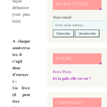
façon
NEWSLETTER
définitive
(voir plus
Your email:
loin)
A chaque
anniversa
ire, il
A VOIR
s’agit
donc
Bons Plans
d’envoye
Et la pub, elle est où ?
r :
Un livre
(il peut
être
COPYRIGHT