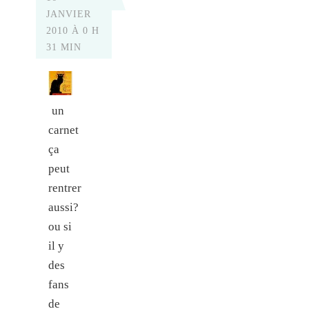
JANVIER
2010 À 0 H
31 MIN
un
carnet
ça
peut
rentrer
aussi?
ou si
il y
des
fans
de