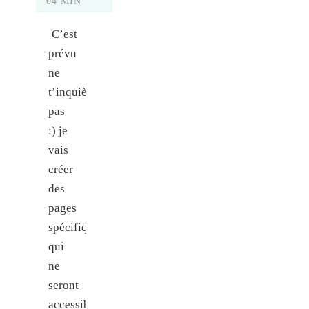
04 MIN
C’est
prévu
ne
t’inquiète
pas
:) je
vais
créer
des
pages
spécifiques,
qui
ne
seront
accessible