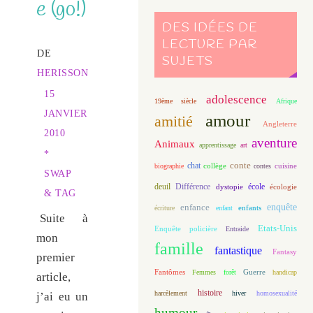
e (go!)
DES IDÉES DE
LECTURE PAR
DE
SUJETS
HERISSON
15
adolescence
19ème siècle
Afrique
JANVIER
amour
amitié
Angleterre
2010
aventure
Animaux
apprentissage
art
*
conte
chat
biographie
collège
contes
cuisine
SWAP
deuil
école
Différence
écologie
dystopie
& TAG
enfance
enquête
enfants
écriture
enfant
Suite à
Etats-Unis
Enquête policière
Entraide
mon
famille
fantastique
Fantasy
premier
Fantômes
Guerre
Femmes
forêt
handicap
article,
histoire
harcèlement
hiver
homosexualité
j’ai eu un
humour