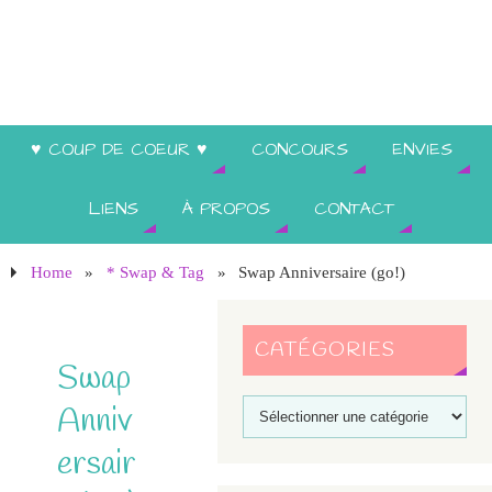
♥ COUP DE COEUR ♥
CONCOURS
ENVIES
LIENS
À PROPOS
CONTACT
Home
»
* Swap & Tag
»
Swap Anniversaire (go!)
CATÉGORIES
Swap
Anniv
ersair