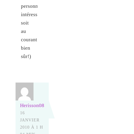
personne
intéressée
soit
au
courant
bien
sûr!)
Herisson08
16
JANVIER
2010 À 1 H