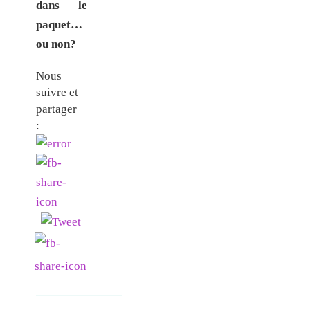
dans le
paquet…
ou non?
Nous
suivre et
partager
: