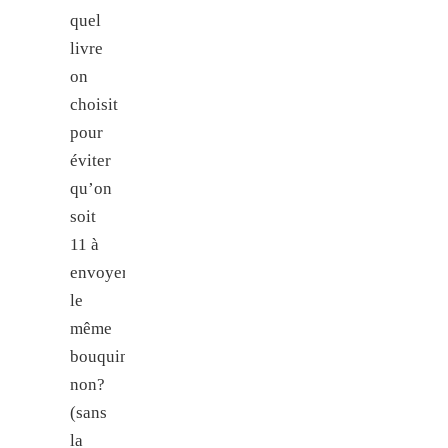
quel
livre
on
choisit
pour
éviter
qu’on
soit
11 à
envoyer
le
même
bouquin,
non?
(sans
la