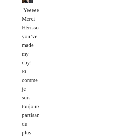
Yeeeeeeeeeeeeeeees!
Merci
Hérisson,
you’ve
made
my
day!
Et
comme
je
suis
toujours
partisane
du
plus,