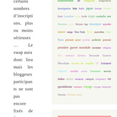
certains
île
imaginaire
imagination
nombres
japon
Immigration
Inde
Italie
lecture
liberté
d’inscripti
magie
loup
maladie
livre
Londres
lycée
mer
ons, plus
musique
mort
Meurtres
Moyen Age
mystère
ou moins
nature
Noël
neige
New-York
nouvelles
Ours
sérieuses
Paris
peur
poésie
policier
peinture
pouvoir
… Le
première guerre mondiale
racisme
religion
swap aura
science fiction
Seconde Guerre
rêve
donc lieu
Mondiale
secrets de famille
SF
Solidarité
mais les
solitude
sorcière
souris
Souvenirs
survie
bloggeurs
vie
théâtre
thriller
vacances
vampire
vengeance
participan
quotidienne
voyage
violence
voyage temporel
ts ne sont
Western
XIXème siècle
pas
encore
fixés de