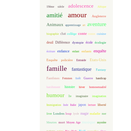
adolescence
19ème siècle
Afrique
amour
amitié
Angleterre
aventure
Animaux
apprentissage
art
conte
chat
biographie
collège
contes
cuisine
deuil
école
Différence
écologie
dystopie
enfance
enquête
enfants
écriture
enfant
Etats-Unis
Enquête policière
Entraide
famille
fantastique
Fantasy
Fantômes
Guerre
Femmes
forêt
handicap
histoire
harcèlement
hiver
homosexualité
humour
île
imaginaire
imagination
japon
Immigration
Inde
Italie
lecture
liberté
magie
loup
maladie
livre
Londres
lycée
mer
musique
mort
Meurtres
Moyen Age
mystère
nature
Noël