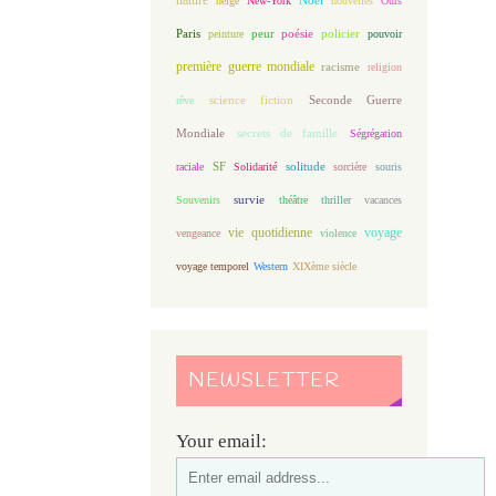
neige
New-York
nouvelles
Ours
Paris
peur
poésie
policier
peinture
pouvoir
première guerre mondiale
racisme
religion
science fiction
Seconde Guerre
rêve
Mondiale
secrets de famille
Ségrégation
solitude
raciale
SF
Solidarité
sorcière
souris
Souvenirs
survie
théâtre
thriller
vacances
vie quotidienne
voyage
vengeance
violence
voyage temporel
Western
XIXème siècle
NEWSLETTER
Your email: