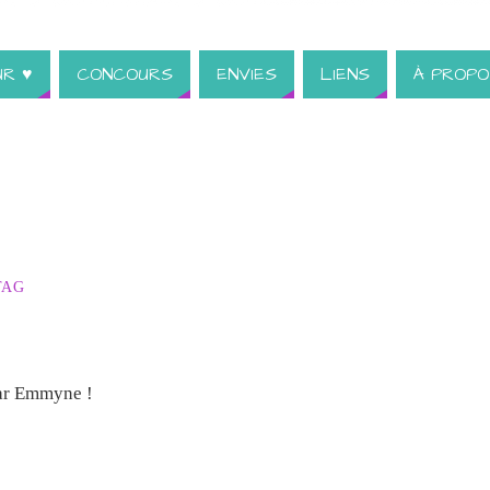
UR ♥
CONCOURS
ENVIES
LIENS
À PROPO
TAG
par Emmyne !