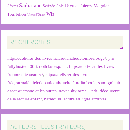
Sarbacane
Syros
Thierry Magnier
Soleil
Sèvres
Scrinéo
Wiz
Tourbillon
Vents d'Ouest
RECHERCHES
https://delivrer-des-livres fr/larevanchedelombrerouge/
,
yhs-
fullyhosted_003
,
noticias espana
,
https://delivrer-des-livres
fr/lomeletteausucre/
,
https://delivrer-des-livres
fr/lejournaldadeledepauledubouchet/
,
nolimbook
,
sami goliath
oscar ousmane et les autres
,
never sky tome 1 pdf
,
découverte
de la lecture enfant
,
harlequin lecture en ligne archives
AUTEURS, ILLUSTRATEURS,