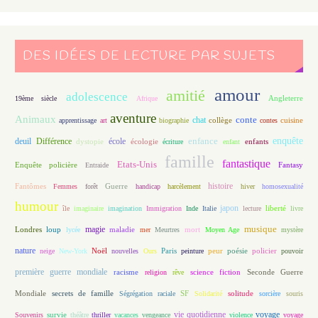
DES IDÉES DE LECTURE PAR SUJETS
amour
amitié
adolescence
Angleterre
19ème siècle
Afrique
aventure
Animaux
conte
chat
apprentissage
art
biographie
collège
contes
cuisine
enfance
enquête
deuil
école
Différence
écologie
enfants
dystopie
écriture
enfant
famille
fantastique
Etats-Unis
Fantasy
Enquête policière
Entraide
histoire
Fantômes
Guerre
Femmes
forêt
handicap
harcèlement
hiver
homosexualité
humour
japon
île
imaginaire
imagination
Immigration
Inde
Italie
lecture
liberté
livre
magie
musique
loup
maladie
mort
Londres
lycée
mer
Meurtres
Moyen Age
mystère
nature
Noël
Paris
peur
poésie
policier
neige
New-York
nouvelles
Ours
peinture
pouvoir
première guerre mondiale
racisme
science fiction
Seconde Guerre
religion
rêve
Mondiale
secrets de famille
solitude
Ségrégation raciale
SF
Solidarité
sorcière
souris
vie quotidienne
voyage
Souvenirs
survie
théâtre
thriller
vacances
vengeance
violence
voyage