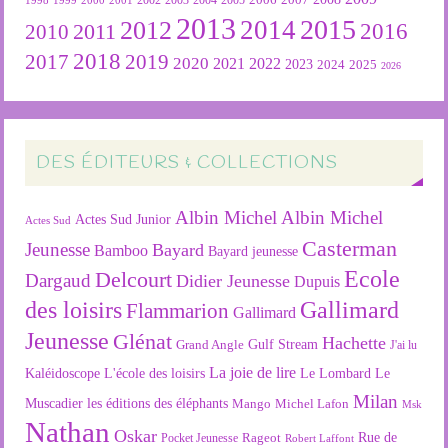
2002
2003
1998
2013
2015
2012
2014
2016
2011
2010
2018
2019
2017
2020
2022
2021
2023
2024
2025
2026
DES ÉDITEURS & COLLECTIONS
Albin Michel
Albin Michel
Actes Sud Junior
Actes Sud
Casterman
Jeunesse
Bayard
Bamboo
Bayard jeunesse
Ecole
Delcourt
Dargaud
Didier Jeunesse
Dupuis
des loisirs
Gallimard
Flammarion
Gallimard
Jeunesse
Glénat
Hachette
Gulf Stream
Grand Angle
J'ai lu
La joie de lire
L'école des loisirs
Kaléidoscope
Le Lombard
Le
Milan
Muscadier
les éditions des éléphants
Mango
Michel Lafon
Msk
Nathan
Oskar
Rageot
Rue de
Pocket Jeunesse
Robert Laffont