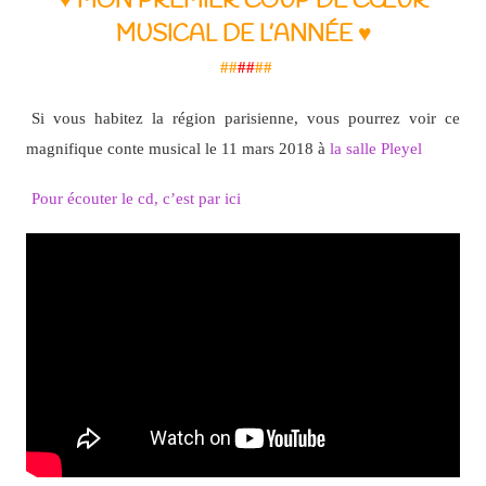
♥ MON PREMIER COUP DE CŒUR
MUSICAL DE L’ANNÉE ♥
##
##
##
Si vous habitez la région parisienne, vous pourrez voir ce
magnifique conte musical le 11 mars 2018 à
la salle Pleyel
Pour écouter le cd, c’est par ici