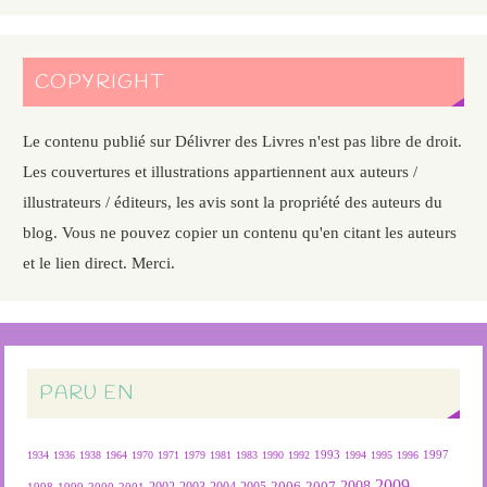
COPYRIGHT
Le contenu publié sur Délivrer des Livres n'est pas libre de droit.
Les couvertures et illustrations appartiennent aux auteurs /
illustrateurs / éditeurs, les avis sont la propriété des auteurs du
blog. Vous ne pouvez copier un contenu qu'en citant les auteurs
et le lien direct. Merci.
PARU EN
1934
1936
1938
1964
1970
1971
1979
1981
1983
1990
1992
1993
1994
1995
1996
1997
2009
2007
2008
2004
2005
2006
1999
2000
2001