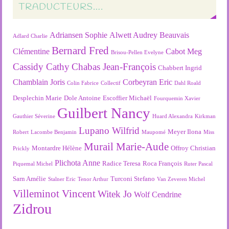
TRADUCTEURS….
Adriansen Sophie
Alwett Audrey
Beauvais
Adlard Charlie
Bernard Fred
Clémentine
Cabot Meg
Brisou-Pellen Evelyne
Cassidy Cathy
Chabas Jean-François
Chabbert Ingrid
Chamblain Joris
Corbeyran Eric
Colin Fabrice
Collectif
Dahl Roald
Desplechin Marie
Dole Antoine
Escoffier Michaël
Fourquemin Xavier
Guilbert Nancy
Gauthier Séverine
Huard Alexandra
Kirkman
Lupano Wilfrid
Meyer Ilona
Robert
Lacombe Benjamin
Maupomé
Miss
Murail Marie-Aude
Montardre Hélène
Offroy Christian
Prickly
Plichota Anne
Radice Teresa
Roca François
Piquemal Michel
Ruter Pascal
Sarn Amélie
Turconi Stefano
Stalner Eric
Tenor Arthur
Van Zeveren Michel
Villeminot Vincent
Witek Jo
Wolf Cendrine
Zidrou