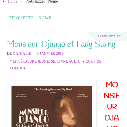
Home
»
Posts tagged "Nome"
ÉTIQUETTE :
NOME
9 COMMENTAIRES
Monsieur Django et Lady Swing
DE
NATHALIE
6 JANVIER 2018
* LITTÉRATURE JEUNESSE
,
LIVRE AUDIO
,
♥ COUP DE
COEUR ♥
MO
NSIE
UR
DJA