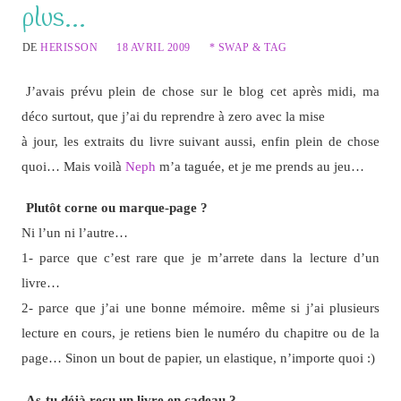
plus…
DE
HERISSON
18 AVRIL 2009
* SWAP & TAG
J’avais prévu plein de chose sur le blog cet après midi, ma
déco surtout, que j’ai du reprendre à zero avec la mise
à jour, les extraits du livre suivant aussi, enfin plein de chose
quoi… Mais voilà
Neph
m’a taguée, et je me prends au jeu…
Plutôt corne ou marque-page ?
Ni l’un ni l’autre…
1- parce que c’est rare que je m’arrete dans la lecture d’un
livre…
2- parce que j’ai une bonne mémoire. même si j’ai plusieurs
lecture en cours, je retiens bien le numéro du chapitre ou de la
page… Sinon un bout de papier, un elastique, n’importe quoi :)
As-tu déjà reçu un livre en cadeau ?