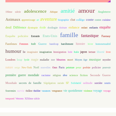
amour
amitié
adolescence
Angleterre
19ème siècle
Afrique
aventure
Animaux
conte
chat
apprentissage
art
biographie
collège
contes
cuisine
enfance
enquête
deuil
école
Différence
écologie
enfants
dystopie
écriture
enfant
famille
fantastique
Etats-Unis
Fantasy
Enquête policière
Entraide
histoire
Fantômes
Guerre
Femmes
forêt
handicap
harcèlement
hiver
homosexualité
humour
japon
île
imaginaire
imagination
Immigration
Inde
Italie
lecture
liberté
livre
magie
musique
loup
maladie
mort
Londres
lycée
mer
Meurtres
Moyen Age
mystère
nature
Noël
Paris
peur
poésie
policier
neige
New-York
nouvelles
Ours
peinture
pouvoir
première guerre mondiale
racisme
science fiction
Seconde Guerre
religion
rêve
Mondiale
secrets de famille
solitude
Ségrégation raciale
SF
Solidarité
sorcière
souris
vie quotidienne
voyage
Souvenirs
survie
théâtre
thriller
vacances
vengeance
violence
voyage
temporel
Western
XIXème siècle