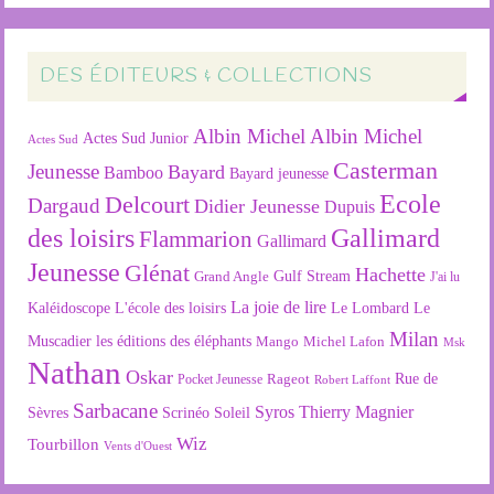
DES ÉDITEURS & COLLECTIONS
Albin Michel
Albin Michel
Actes Sud Junior
Actes Sud
Casterman
Jeunesse
Bayard
Bamboo
Bayard jeunesse
Ecole
Delcourt
Dargaud
Didier Jeunesse
Dupuis
des loisirs
Gallimard
Flammarion
Gallimard
Jeunesse
Glénat
Hachette
Gulf Stream
Grand Angle
J'ai lu
La joie de lire
L'école des loisirs
Kaléidoscope
Le Lombard
Le
Milan
Muscadier
les éditions des éléphants
Mango
Michel Lafon
Msk
Nathan
Oskar
Rageot
Rue de
Pocket Jeunesse
Robert Laffont
Sarbacane
Syros
Thierry Magnier
Soleil
Sèvres
Scrinéo
Wiz
Tourbillon
Vents d'Ouest