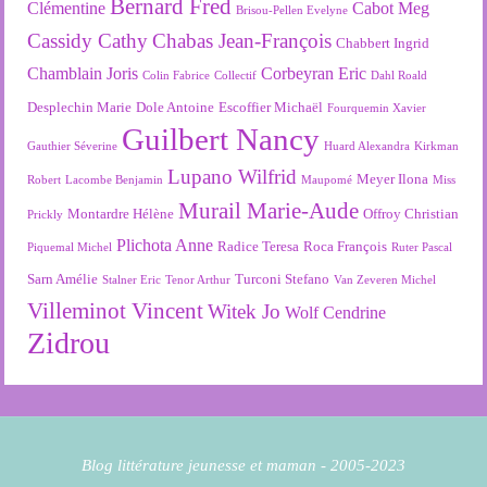
Bernard Fred
Clémentine
Cabot Meg
Brisou-Pellen Evelyne
Cassidy Cathy
Chabas Jean-François
Chabbert Ingrid
Chamblain Joris
Corbeyran Eric
Colin Fabrice
Collectif
Dahl Roald
Desplechin Marie
Dole Antoine
Escoffier Michaël
Fourquemin Xavier
Guilbert Nancy
Gauthier Séverine
Huard Alexandra
Kirkman
Lupano Wilfrid
Meyer Ilona
Robert
Lacombe Benjamin
Maupomé
Miss
Murail Marie-Aude
Montardre Hélène
Offroy Christian
Prickly
Plichota Anne
Radice Teresa
Roca François
Piquemal Michel
Ruter Pascal
Sarn Amélie
Turconi Stefano
Stalner Eric
Tenor Arthur
Van Zeveren Michel
Villeminot Vincent
Witek Jo
Wolf Cendrine
Zidrou
Blog littérature jeunesse et maman - 2005-2023