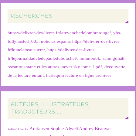
RECHERCHES
https://delivrer-des-livres fr/larevanchedelombrerouge/
,
yhs-
fullyhosted_003
,
noticias espana
,
https://delivrer-des-livres
fr/lomeletteausucre/
,
https://delivrer-des-livres
fr/lejournaldadeledepauledubouchet/
,
nolimbook
,
sami goliath
oscar ousmane et les autres
,
never sky tome 1 pdf
,
découverte
de la lecture enfant
,
harlequin lecture en ligne archives
AUTEURS, ILLUSTRATEURS,
TRADUCTEURS….
Adriansen Sophie
Alwett Audrey
Beauvais
Adlard Charlie