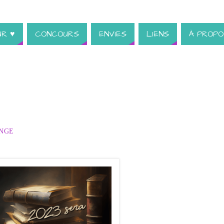
UR ♥
CONCOURS
ENVIES
LIENS
À PROPO
NGE