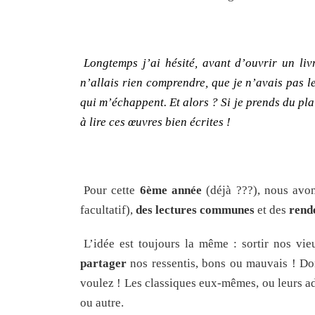
Longtemps j’ai hésité, avant d’ouvrir un liv
n’allais rien comprendre, que je n’avais pas l
qui m’échappent. Et alors ? Si je prends du plai
à lire ces œuvres bien écrites !
Pour cette
6ème année
(déjà ???), nous avo
facultatif),
des lectures communes
et des
rend
L’idée est toujours la même : sortir nos vie
partager
nos ressentis, bons ou mauvais ! D
voulez ! Les classiques eux-mêmes, ou leurs ad
ou autre.