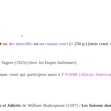
*
♥♥
ou
des nouvelles
ou
un roman court
(< 250 p.)
(mois court 
h Tagore (1925) (Avec les Etapes Indiennes)
an court qui participera aussi à l’
AAHM (African American
 et Juliette
de William Shakespeare (1597) /
Les liaisons da