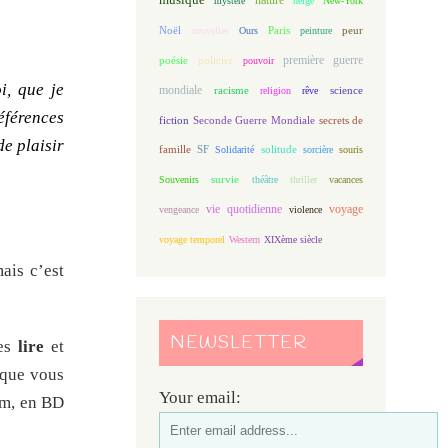
mystère
neige
New-York
Noël
Paris
peur
nouvelles
Ours
peinture
première guerre
poésie
policier
pouvoir
i, que je
mondiale
racisme
science
religion
rêve
références
fiction
Seconde Guerre Mondiale
secrets de
de plaisir
famille
solitude
SF
Solidarité
sorcière
souris
Souvenirs
survie
théâtre
thriller
vacances
vie quotidienne
voyage
vengeance
violence
voyage temporel
Western
XIXème siècle
ais c’est
NEWSLETTER
les
lire
et
 que vous
Your email:
bum, en BD