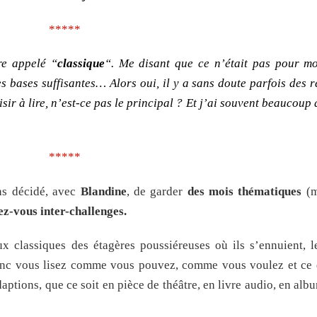
*****
re appelé “
classique
“. Me disant que ce n’était pas pour mo
es bases suffisantes… Alors oui, il y a sans doute parfois des 
sir à lire, n’est-ce pas le principal ? Et j’ai souvent beaucoup 
*****
ns décidé, avec
Blandine
, de garder
des mois thématiques
(m
ez-vous inter-challenges.
ux classiques des étagères poussiéreuses où ils s’ennuient, 
onc vous lisez comme vous pouvez, comme vous voulez et ce
aptions, que ce soit en pièce de théâtre, en livre audio, en al