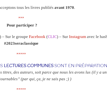
acceptons tous les livres publiés
avant 1970
.
***
Pour participer ?
) – Sur le groupe
Facebook
(
CLIC
) – Sur
Instagram
avec le has
#2023seraclassique
*****
ES
LECTURES COMMUNES
SONT EN PRÉPARATION 
itres, des auteurs, soit parce que nous les avons lus (il y a un
tournables” (par qui, ça, je ne sais pas ;) )
*****