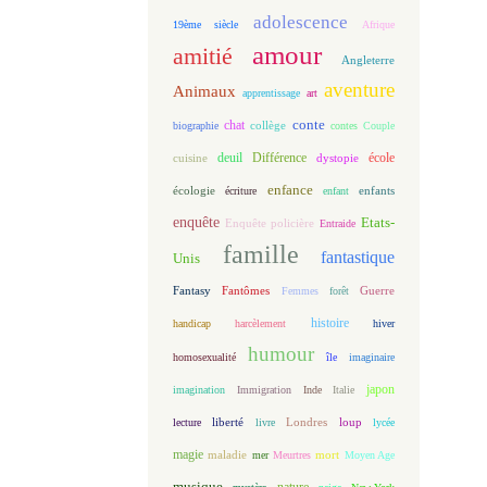
adolescence
19ème siècle
Afrique
amour
amitié
Angleterre
aventure
Animaux
apprentissage
art
conte
chat
biographie
collège
contes
Couple
deuil
école
Différence
cuisine
dystopie
enfance
écologie
enfants
écriture
enfant
enquête
Etats-
Enquête policière
Entraide
famille
fantastique
Unis
Fantasy
Fantômes
Guerre
Femmes
forêt
histoire
handicap
harcèlement
hiver
humour
homosexualité
île
imaginaire
japon
imagination
Immigration
Inde
Italie
loup
lecture
liberté
livre
Londres
lycée
magie
maladie
mort
mer
Meurtres
Moyen Age
musique
nature