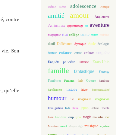
adolescence
19ème siècle
Afrique
amour
amitié
Angleterre
té, contre
aventure
Animaux
apprentissage
art
conte
chat
biographie
collège
contes
cuisine
deuil
école
Différence
écologie
dystopie
 vie. Son
enfance
enquête
enfants
écriture
enfant
Etats-Unis
Enquête policière
Entraide
famille
fantastique
Fantasy
Fantômes
Guerre
Femmes
forêt
handicap
histoire
e, qu’elle
harcèlement
hiver
homosexualité
humour
île
imaginaire
imagination
japon
Immigration
Inde
Italie
lecture
liberté
magie
loup
maladie
livre
Londres
lycée
mer
musique
mort
Meurtres
Moyen Age
mystère
nature
Noël