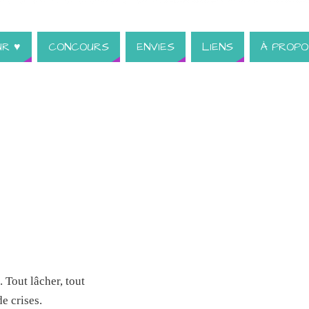
UR ♥
CONCOURS
ENVIES
LIENS
À PROPO
 Tout lâcher, tout
e crises.