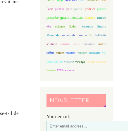
neige
New-York
nouvelles
Ours
urrait me
Paris
peur
poésie
policier
peinture
pouvoir
première guerre mondiale
racisme
religion
science fiction
Seconde Guerre
rêve
Mondiale
secrets de famille
SF
Solidarité
solitude
sorcière
souris
Souvenirs
survie
vie
théâtre
thriller
vacances
vampire
vengeance
quotidienne
voyage
violence
voyage temporel
Western
XIXème siècle
NEWSLETTER
se-t-il de
Your email: