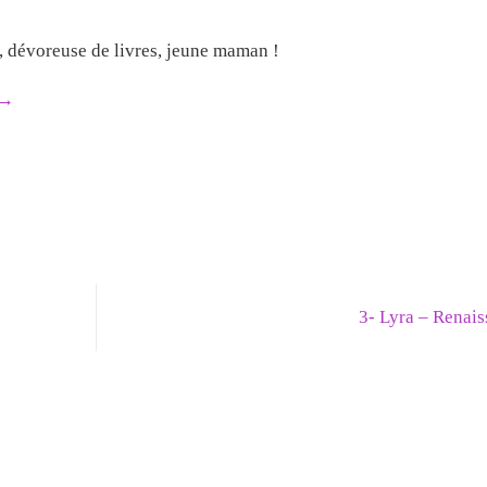
e, dévoreuse de livres, jeune maman !
→
3- Lyra – Renai