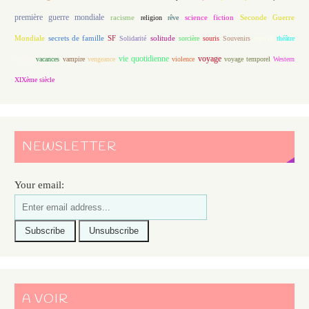
première guerre mondiale
racisme
science fiction
Seconde Guerre
religion
rêve
Mondiale
secrets de famille
solitude
SF
Solidarité
sorcière
souris
Souvenirs
survie
théâtre
vie quotidienne
voyage
thriller
vacances
vampire
vengeance
violence
voyage temporel
Western
XIXème siècle
NEWSLETTER
Your email:
A VOIR