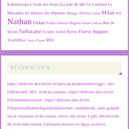
La joie de lire
L'école des loisirs
Kaléidoscope
Le Lombard
Le
Milan
Muscadier
les éditions des éléphants
Mango
Michel Lafon
Msk
Nathan
Oskar
Rageot
Rue de
Pocket Jeunesse
Robert Laffont
Sarbacane
Syros
Thierry Magnier
Soleil
Sèvres
Scrinéo
Wiz
Tourbillon
Vents d'Ouest
RECHERCHES
https://delivrer-des-livres fr/larevanchedelombrerouge/
,
yhs-
fullyhosted_003
,
noticias espana
,
https://delivrer-des-livres
fr/lomeletteausucre/
,
https://delivrer-des-livres
fr/lejournaldadeledepauledubouchet/
,
nolimbook
,
sami goliath
oscar ousmane et les autres
,
never sky tome 1 pdf
,
découverte
de la lecture enfant
,
harlequin lecture en ligne archives