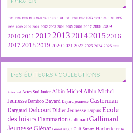
PARU EN
1934
1936
1938
1964
1970
1971
1979
1981
1983
1990
1992
1993
1994
1995
1996
1997
2009
2007
2008
2004
2005
2006
1999
2000
2001
2002
2003
1998
2013
2015
2012
2014
2016
2011
2010
2018
2019
2017
2020
2022
2021
2023
2024
2025
2026
DES ÉDITEURS & COLLECTIONS
Albin Michel
Albin Michel
Actes Sud Junior
Actes Sud
Casterman
Jeunesse
Bayard
Bamboo
Bayard jeunesse
Ecole
Delcourt
Dargaud
Didier Jeunesse
Dupuis
des loisirs
Gallimard
Flammarion
Gallimard
Jeunesse
Glénat
Hachette
Gulf Stream
Grand Angle
J'ai lu