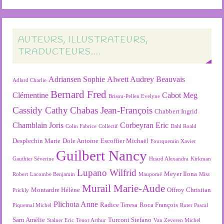
AUTEURS, ILLUSTRATEURS,
TRADUCTEURS….
Adriansen Sophie
Alwett Audrey
Beauvais
Adlard Charlie
Bernard Fred
Clémentine
Cabot Meg
Brisou-Pellen Evelyne
Cassidy Cathy
Chabas Jean-François
Chabbert Ingrid
Chamblain Joris
Corbeyran Eric
Colin Fabrice
Collectif
Dahl Roald
Desplechin Marie
Dole Antoine
Escoffier Michaël
Fourquemin Xavier
Guilbert Nancy
Gauthier Séverine
Huard Alexandra
Kirkman
Lupano Wilfrid
Meyer Ilona
Robert
Lacombe Benjamin
Maupomé
Miss
Murail Marie-Aude
Montardre Hélène
Offroy Christian
Prickly
Plichota Anne
Radice Teresa
Roca François
Piquemal Michel
Ruter Pascal
Sarn Amélie
Turconi Stefano
Stalner Eric
Tenor Arthur
Van Zeveren Michel