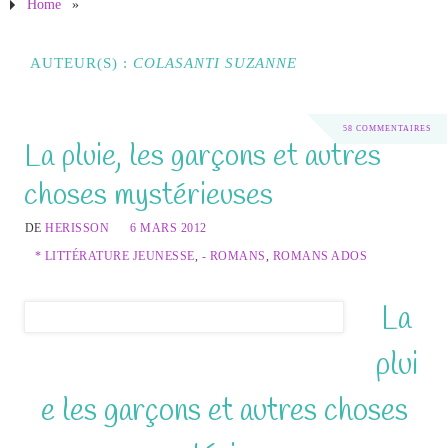
Home
»
AUTEUR(S) :
COLASANTI SUZANNE
58 COMMENTAIRES
La pluie, les garçons et autres
choses mystérieuses
DE
HERISSON
6 MARS 2012
* LITTÉRATURE JEUNESSE
,
- ROMANS
,
ROMANS ADOS
La
plui
e les garçons et autres choses