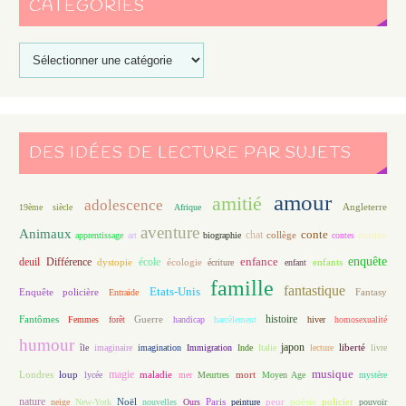
CATÉGORIES
DES IDÉES DE LECTURE PAR SUJETS
amour
amitié
adolescence
Angleterre
19ème siècle
Afrique
aventure
Animaux
conte
chat
apprentissage
art
biographie
collège
contes
cuisine
enfance
enquête
deuil
école
Différence
écologie
enfants
dystopie
écriture
enfant
famille
fantastique
Etats-Unis
Fantasy
Enquête policière
Entraide
histoire
Fantômes
Guerre
Femmes
forêt
handicap
harcèlement
hiver
homosexualité
humour
japon
île
imaginaire
imagination
Immigration
Inde
Italie
lecture
liberté
livre
magie
musique
loup
maladie
mort
Londres
lycée
mer
Meurtres
Moyen Age
mystère
nature
Noël
Paris
peur
poésie
policier
neige
New-York
nouvelles
Ours
peinture
pouvoir