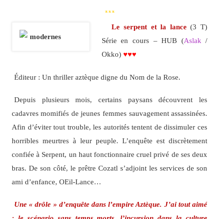
***
Le serpent et la lance
(3 T)
Série en cours – HUB (
Aslak
/
Okko)
♥♥♥
Éditeur : Un thriller aztèque digne du Nom de la Rose.
Depuis plusieurs mois, certains paysans découvrent les
cadavres momifiés de jeunes femmes sauvagement assassinées.
Afin d’éviter tout trouble, les autorités tentent de dissimuler ces
horribles meurtres à leur peuple. L’enquête est discrètement
confiée à Serpent, un haut fonctionnaire cruel privé de ses deux
bras. De son côté, le prêtre Cozatl s’adjoint les services de son
ami d’enfance, OEil-Lance…
Une « drôle » d’enquête dans l’empire Aztèque. J’ai tout aimé
: le scénario sans temps morts, l’incursion dans la culture