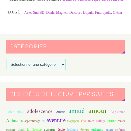
TAGGÉ
Actes Sud BD
,
Daniel Maghen
,
Delcourt
,
Dupuis
,
Futuropolis
,
Glénat
CATÉGORIES
DES IDÉES DE LECTURE PAR SUJETS
amour
amitié
adolescence
Angleterre
19ème siècle
Afrique
aventure
Animaux
conte
chat
apprentissage
art
biographie
chien
collège
contes
enfance
deuil
école
Différence
écologie
enfants
cuisine
dystopie
écriture
enfant