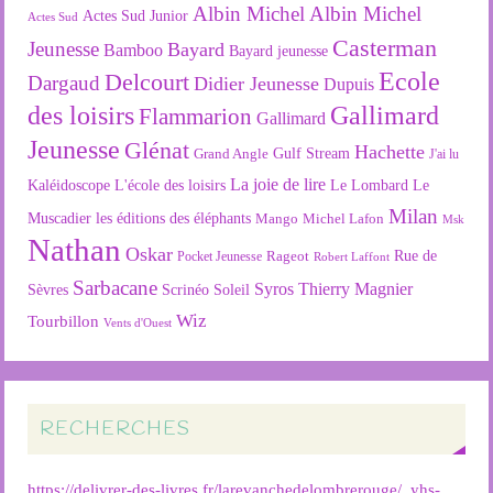
Albin Michel
Albin Michel
Actes Sud Junior
Actes Sud
Casterman
Jeunesse
Bayard
Bamboo
Bayard jeunesse
Ecole
Delcourt
Dargaud
Didier Jeunesse
Dupuis
des loisirs
Gallimard
Flammarion
Gallimard
Jeunesse
Glénat
Hachette
Gulf Stream
Grand Angle
J'ai lu
La joie de lire
L'école des loisirs
Kaléidoscope
Le Lombard
Le
Milan
Muscadier
les éditions des éléphants
Mango
Michel Lafon
Msk
Nathan
Oskar
Rageot
Rue de
Pocket Jeunesse
Robert Laffont
Sarbacane
Syros
Thierry Magnier
Soleil
Sèvres
Scrinéo
Wiz
Tourbillon
Vents d'Ouest
RECHERCHES
https://delivrer-des-livres fr/larevanchedelombrerouge/
,
yhs-