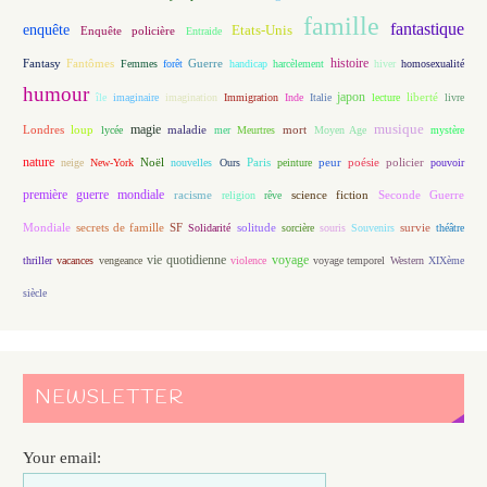
famille
fantastique
enquête
Etats-Unis
Enquête policière
Entraide
histoire
Fantasy
Fantômes
Guerre
Femmes
forêt
handicap
harcèlement
hiver
homosexualité
humour
japon
île
imaginaire
imagination
Immigration
Inde
Italie
lecture
liberté
livre
magie
musique
loup
maladie
mort
Londres
lycée
mer
Meurtres
Moyen Age
mystère
nature
Noël
Paris
peur
poésie
policier
neige
New-York
nouvelles
Ours
peinture
pouvoir
première guerre mondiale
racisme
science fiction
Seconde Guerre
religion
rêve
Mondiale
secrets de famille
solitude
SF
Solidarité
sorcière
souris
Souvenirs
survie
théâtre
vie quotidienne
voyage
thriller
vacances
vengeance
violence
voyage temporel
Western
XIXème
siècle
NEWSLETTER
Your email: