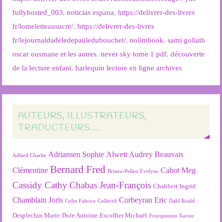
fullyhosted_003
,
noticias espana
,
https://delivrer-des-livres
fr/lomeletteausucre/
,
https://delivrer-des-livres
fr/lejournaldadeledepauledubouchet/
,
nolimbook
,
sami goliath
oscar ousmane et les autres
,
never sky tome 1 pdf
,
découverte
de la lecture enfant
,
harlequin lecture en ligne archives
AUTEURS, ILLUSTRATEURS,
TRADUCTEURS….
Adriansen Sophie
Alwett Audrey
Beauvais
Adlard Charlie
Bernard Fred
Clémentine
Cabot Meg
Brisou-Pellen Evelyne
Cassidy Cathy
Chabas Jean-François
Chabbert Ingrid
Chamblain Joris
Corbeyran Eric
Colin Fabrice
Collectif
Dahl Roald
Desplechin Marie
Dole Antoine
Escoffier Michaël
Fourquemin Xavier