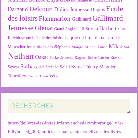
Bayard jeunesse
Ecole
Delcourt
Dargaud
Didier Jeunesse
Dupuis
des loisirs
Gallimard
Flammarion
Gallimard
Jeunesse
Glénat
Hachette
Gulf Stream
Grand Angle
J'ai lu
La joie de lire
L'école des loisirs
Kaléidoscope
Le Lombard
Le
Milan
Muscadier
les éditions des éléphants
Mango
Michel Lafon
Msk
Nathan
Oskar
Rageot
Rue de
Pocket Jeunesse
Robert Laffont
Sarbacane
Syros
Thierry Magnier
Soleil
Sèvres
Scrinéo
Wiz
Tourbillon
Vents d'Ouest
RECHERCHES
https://delivrer-des-livres fr/larevanchedelombrerouge/
,
yhs-
fullyhosted_003
,
noticias espana
,
https://delivrer-des-livres