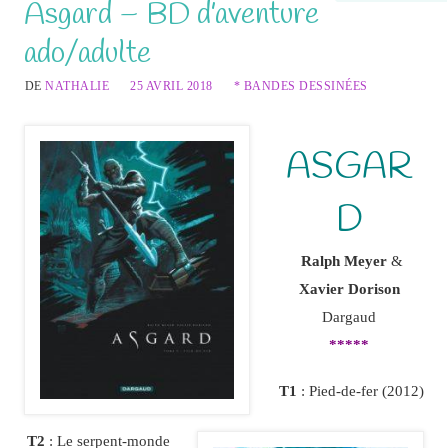
Asgard – BD d’aventure
ado/adulte
DE
NATHALIE
25 AVRIL 2018
* BANDES DESSINÉES
ASGAR
D
Ralph Meyer
&
Xavier Dorison
Dargaud
*****
T1
: Pied-de-fer (2012)
T2
: Le serpent-monde