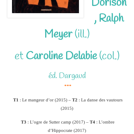
Dorison
,
Ralph
Meyer
(ill.)
et
Caroline Delabie
(col.)
éd. Dargaud
***
T1
: Le mangeur d’or (2015) –
T2
: La danse des vautours
(2015)
T3
: L’ogre de Sutter camp (2017) –
T4
: L’ombre
d’Hippocrate (2017)