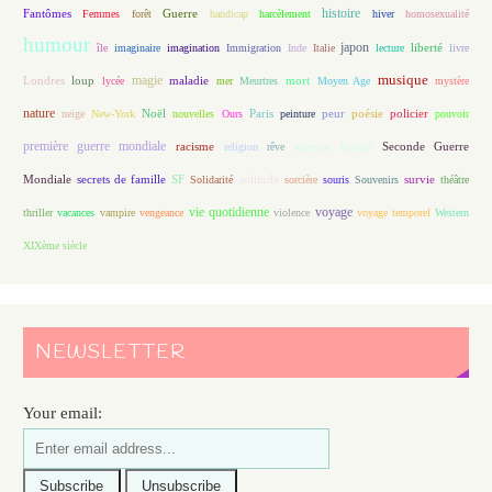
histoire
Fantômes
Guerre
Femmes
forêt
handicap
harcèlement
hiver
homosexualité
humour
japon
île
imaginaire
imagination
Immigration
Inde
Italie
lecture
liberté
livre
magie
musique
loup
maladie
mort
Londres
lycée
mer
Meurtres
Moyen Age
mystère
nature
Noël
Paris
peur
poésie
policier
neige
New-York
nouvelles
Ours
peinture
pouvoir
première guerre mondiale
racisme
science fiction
Seconde Guerre
religion
rêve
Mondiale
secrets de famille
solitude
SF
Solidarité
sorcière
souris
Souvenirs
survie
théâtre
vie quotidienne
voyage
thriller
vacances
vampire
vengeance
violence
voyage temporel
Western
XIXème siècle
NEWSLETTER
Your email: