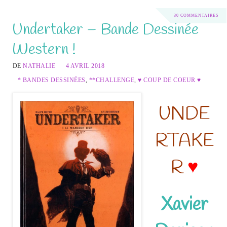
30 COMMENTAIRES
Undertaker – Bande Dessinée
Western !
DE
NATHALIE
4 AVRIL 2018
* BANDES DESSINÉES
,
**CHALLENGE
,
♥ COUP DE COEUR ♥
UNDE
RTAKE
R
♥
Xavier