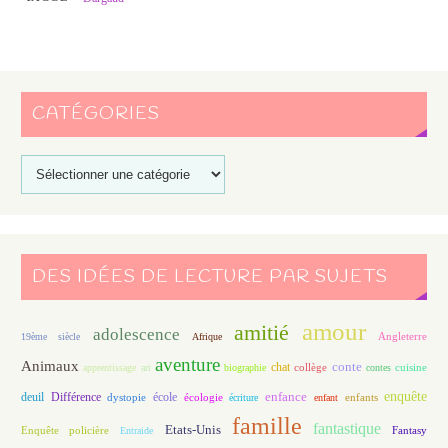
CATÉGORIES
DES IDÉES DE LECTURE PAR SUJETS
amour
amitié
adolescence
Angleterre
19ème siècle
Afrique
aventure
Animaux
conte
chat
apprentissage
art
biographie
collège
contes
cuisine
enfance
enquête
deuil
école
Différence
écologie
enfants
dystopie
écriture
enfant
famille
fantastique
Etats-Unis
Fantasy
Enquête policière
Entraide