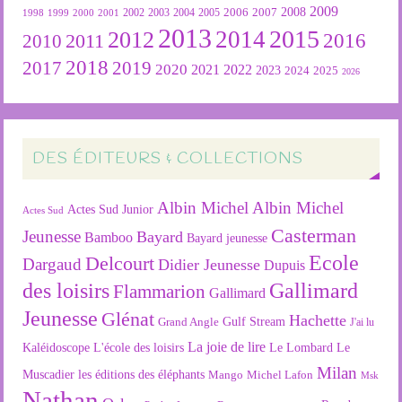
2009
2007
2008
2004
2005
2006
1999
2000
2001
2002
2003
1998
2013
2015
2012
2014
2016
2011
2010
2018
2019
2017
2020
2022
2021
2023
2024
2025
2026
DES ÉDITEURS & COLLECTIONS
Albin Michel
Albin Michel
Actes Sud Junior
Actes Sud
Casterman
Jeunesse
Bayard
Bamboo
Bayard jeunesse
Ecole
Delcourt
Dargaud
Didier Jeunesse
Dupuis
des loisirs
Gallimard
Flammarion
Gallimard
Jeunesse
Glénat
Hachette
Gulf Stream
Grand Angle
J'ai lu
La joie de lire
L'école des loisirs
Kaléidoscope
Le Lombard
Le
Milan
Muscadier
les éditions des éléphants
Mango
Michel Lafon
Msk
Nathan