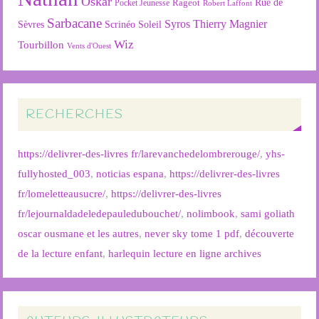
Oskar
Rageot
Rue de
Pocket Jeunesse
Robert Laffont
Sarbacane
Syros
Thierry Magnier
Soleil
Sèvres
Scrinéo
Wiz
Tourbillon
Vents d'Ouest
RECHERCHES
https://delivrer-des-livres fr/larevanchedelombrerouge/
,
yhs-
fullyhosted_003
,
noticias espana
,
https://delivrer-des-livres
fr/lomeletteausucre/
,
https://delivrer-des-livres
fr/lejournaldadeledepauledubouchet/
,
nolimbook
,
sami goliath
oscar ousmane et les autres
,
never sky tome 1 pdf
,
découverte
de la lecture enfant
,
harlequin lecture en ligne archives