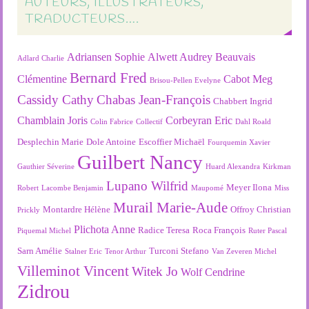
AUTEURS, ILLUSTRATEURS,
TRADUCTEURS….
Adriansen Sophie
Alwett Audrey
Beauvais
Adlard Charlie
Bernard Fred
Clémentine
Cabot Meg
Brisou-Pellen Evelyne
Cassidy Cathy
Chabas Jean-François
Chabbert Ingrid
Chamblain Joris
Corbeyran Eric
Colin Fabrice
Collectif
Dahl Roald
Desplechin Marie
Dole Antoine
Escoffier Michaël
Fourquemin Xavier
Guilbert Nancy
Gauthier Séverine
Huard Alexandra
Kirkman
Lupano Wilfrid
Meyer Ilona
Robert
Lacombe Benjamin
Maupomé
Miss
Murail Marie-Aude
Montardre Hélène
Offroy Christian
Prickly
Plichota Anne
Radice Teresa
Roca François
Piquemal Michel
Ruter Pascal
Sarn Amélie
Turconi Stefano
Stalner Eric
Tenor Arthur
Van Zeveren Michel
Villeminot Vincent
Witek Jo
Wolf Cendrine
Zidrou