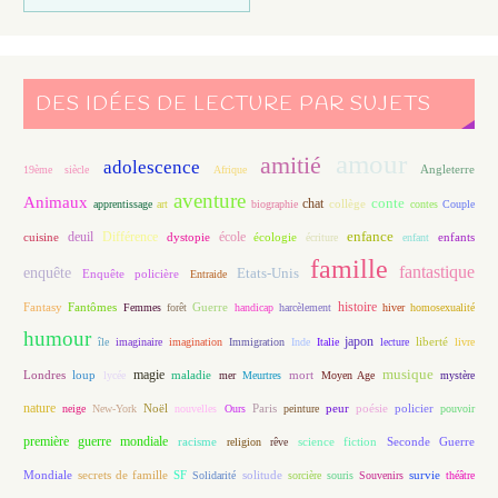
DES IDÉES DE LECTURE PAR SUJETS
amour
amitié
adolescence
Angleterre
19ème siècle
Afrique
aventure
Animaux
conte
chat
apprentissage
art
biographie
collège
contes
Couple
enfance
deuil
école
Différence
écologie
enfants
cuisine
dystopie
écriture
enfant
famille
fantastique
enquête
Etats-Unis
Enquête policière
Entraide
histoire
Fantasy
Fantômes
Guerre
Femmes
forêt
handicap
harcèlement
hiver
homosexualité
humour
japon
île
imaginaire
imagination
Immigration
Inde
Italie
lecture
liberté
livre
magie
musique
loup
maladie
mort
Londres
lycée
mer
Meurtres
Moyen Age
mystère
nature
Noël
Paris
peur
poésie
policier
neige
New-York
nouvelles
Ours
peinture
pouvoir
première guerre mondiale
racisme
science fiction
Seconde Guerre
religion
rêve
Mondiale
secrets de famille
solitude
SF
Solidarité
sorcière
souris
Souvenirs
survie
théâtre