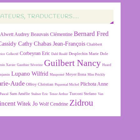
RATEURS, TRADUCTEURS….
Bernard Fred
Alwett Audrey
Beauvais Clémentine
Cassidy Cathy
Chabas Jean-François
Chabbert
Corbeyran Eric
Desplechin Marie
Dole
rice
Collectif
Dahl Roald
Guilbert Nancy
min Xavier
Gauthier Séverine
Huard
Lupano Wilfrid
Meyer Ilona
njamin
Maupomé
Miss Prickly
arie-Aude
Plichota Anne
Offroy Christian
Piquemal Michel
Sarn Amélie
Turconi Stefano
Pascal
Stalner Eric
Tenor Arthur
Van
Zidrou
incent
Witek Jo
Wolf Cendrine