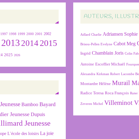
AUTEURS, ILLUST
Adriansen Sophie
1999
2000
2001
2002
1997
1998
Adlard Charlie
2013
2015
2
2014
Cabot Meg
Brisou-Pellen Evelyne
Chamblain Joris
Ingrid
Colin Fab
24
2025
2026
Antoine
Escoffier Michaël
Fourque
Alexandra
Kirkman Robert
Lacombe Be
Murail M
Montardre Hélène
Radice Teresa
Roca François
Ruter 
Villeminot V
Jeunesse
Bayard
Bamboo
Zeveren Michel
dier Jeunesse
Dupuis
llimard Jeunesse
La joie
L'école des loisirs
cope