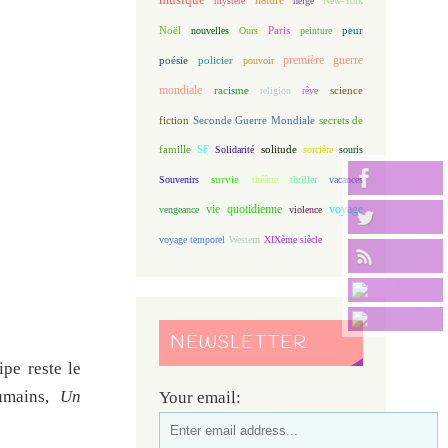
mystère
neige
New-York
Noël
Paris
peur
nouvelles
Ours
peinture
première guerre
poésie
policier
pouvoir
mondiale
racisme
science
religion
rêve
fiction
Seconde Guerre Mondiale
secrets de
famille
solitude
SF
Solidarité
sorcière
souris
Souvenirs
survie
théâtre
thriller
vacances
vie quotidienne
voyage
vengeance
violence
voyage temporel
Western
XIXème siècle
NEWSLETTER
pe reste le
humains,
Un
Your email: