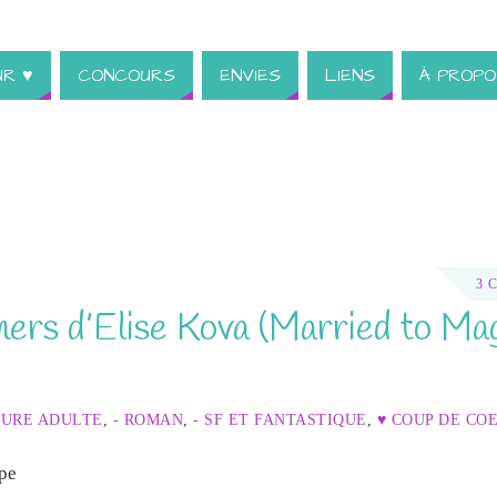
UR ♥
CONCOURS
ENVIES
LIENS
À PROPO
3 
mers d’Elise Kova (Married to Ma
TURE ADULTE
,
- ROMAN
,
- SF ET FANTASTIQUE
,
♥ COUP DE CO
pe