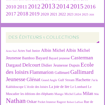
2013
2015
2012
2014
2016
2011
2010
2018
2019
2017
2020
2022
2021
2023
2024
2025
2026
DES ÉDITEURS & COLLECTIONS
Albin Michel
Albin Michel
Actes Sud Junior
Actes Sud
Casterman
Jeunesse
Bayard
Bamboo
Bayard jeunesse
Ecole
Delcourt
Dargaud
Didier Jeunesse
Dupuis
des loisirs
Gallimard
Flammarion
Gallimard
Jeunesse
Glénat
Hachette
Gulf Stream
Grand Angle
J'ai lu
La joie de lire
L'école des loisirs
Kaléidoscope
Le Lombard
Le
Milan
Muscadier
les éditions des éléphants
Mango
Michel Lafon
Msk
Nathan
Oskar
Rageot
Rue de
Pocket Jeunesse
Robert Laffont