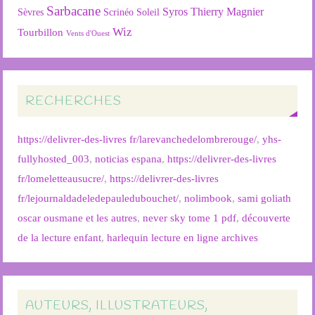
Sarbacane
Syros
Thierry Magnier
Soleil
Sèvres
Scrinéo
Wiz
Tourbillon
Vents d'Ouest
RECHERCHES
https://delivrer-des-livres fr/larevanchedelombrerouge/
,
yhs-
fullyhosted_003
,
noticias espana
,
https://delivrer-des-livres
fr/lomeletteausucre/
,
https://delivrer-des-livres
fr/lejournaldadeledepauledubouchet/
,
nolimbook
,
sami goliath
oscar ousmane et les autres
,
never sky tome 1 pdf
,
découverte
de la lecture enfant
,
harlequin lecture en ligne archives
AUTEURS, ILLUSTRATEURS,