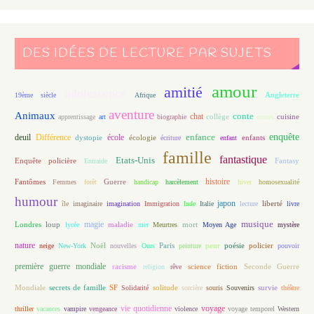
DES IDÉES DE LECTURE PAR SUJETS
amour
amitié
adolescence
Angleterre
19ème siècle
Afrique
aventure
Animaux
conte
chat
apprentissage
art
biographie
collège
contes
cuisine
enfance
enquête
deuil
école
Différence
écologie
enfants
dystopie
écriture
enfant
famille
fantastique
Etats-Unis
Fantasy
Enquête policière
Entraide
histoire
Fantômes
Guerre
Femmes
forêt
handicap
harcèlement
hiver
homosexualité
humour
japon
île
imaginaire
imagination
Immigration
Inde
Italie
lecture
liberté
livre
magie
musique
loup
maladie
mort
Londres
lycée
mer
Meurtres
Moyen Age
mystère
nature
Noël
Paris
peur
poésie
policier
neige
New-York
nouvelles
Ours
peinture
pouvoir
première guerre mondiale
racisme
science fiction
Seconde Guerre
religion
rêve
Mondiale
secrets de famille
solitude
SF
Solidarité
sorcière
souris
Souvenirs
survie
théâtre
vie quotidienne
voyage
thriller
vacances
vampire
vengeance
violence
voyage temporel
Western