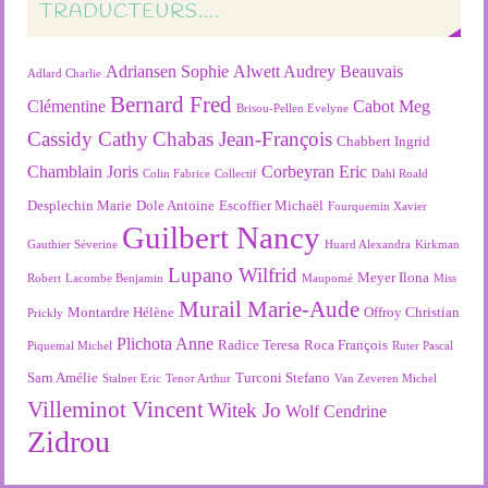
TRADUCTEURS….
Adriansen Sophie
Alwett Audrey
Beauvais
Adlard Charlie
Bernard Fred
Clémentine
Cabot Meg
Brisou-Pellen Evelyne
Cassidy Cathy
Chabas Jean-François
Chabbert Ingrid
Chamblain Joris
Corbeyran Eric
Colin Fabrice
Collectif
Dahl Roald
Desplechin Marie
Dole Antoine
Escoffier Michaël
Fourquemin Xavier
Guilbert Nancy
Gauthier Séverine
Huard Alexandra
Kirkman
Lupano Wilfrid
Meyer Ilona
Robert
Lacombe Benjamin
Maupomé
Miss
Murail Marie-Aude
Montardre Hélène
Offroy Christian
Prickly
Plichota Anne
Radice Teresa
Roca François
Piquemal Michel
Ruter Pascal
Sarn Amélie
Turconi Stefano
Stalner Eric
Tenor Arthur
Van Zeveren Michel
Villeminot Vincent
Witek Jo
Wolf Cendrine
Zidrou