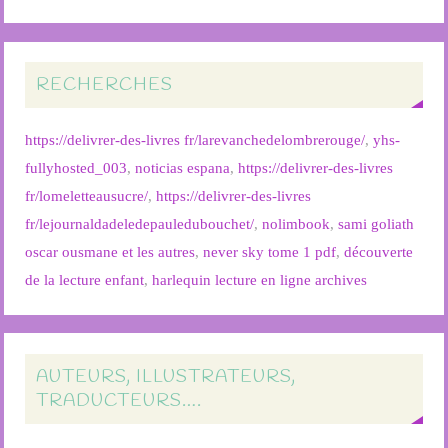
RECHERCHES
https://delivrer-des-livres fr/larevanchedelombrerouge/
,
yhs-
fullyhosted_003
,
noticias espana
,
https://delivrer-des-livres
fr/lomeletteausucre/
,
https://delivrer-des-livres
fr/lejournaldadeledepauledubouchet/
,
nolimbook
,
sami goliath
oscar ousmane et les autres
,
never sky tome 1 pdf
,
découverte
de la lecture enfant
,
harlequin lecture en ligne archives
AUTEURS, ILLUSTRATEURS,
TRADUCTEURS….