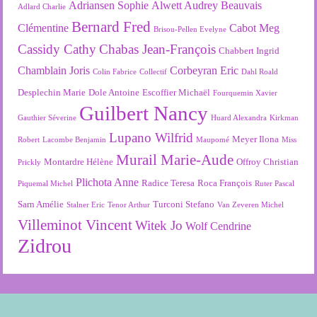
Adriansen Sophie
Alwett Audrey
Beauvais
Adlard Charlie
Bernard Fred
Clémentine
Cabot Meg
Brisou-Pellen Evelyne
Cassidy Cathy
Chabas Jean-François
Chabbert Ingrid
Chamblain Joris
Corbeyran Eric
Colin Fabrice
Collectif
Dahl Roald
Desplechin Marie
Dole Antoine
Escoffier Michaël
Fourquemin Xavier
Guilbert Nancy
Gauthier Séverine
Huard Alexandra
Kirkman
Lupano Wilfrid
Meyer Ilona
Robert
Lacombe Benjamin
Maupomé
Miss
Murail Marie-Aude
Montardre Hélène
Offroy Christian
Prickly
Plichota Anne
Radice Teresa
Roca François
Piquemal Michel
Ruter Pascal
Sarn Amélie
Turconi Stefano
Stalner Eric
Tenor Arthur
Van Zeveren Michel
Villeminot Vincent
Witek Jo
Wolf Cendrine
Zidrou