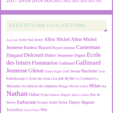
2018
2019
2017
2020
2022
2021
2023
2024
2025
2026
DES ÉDITEURS & COLLECTIONS
Albin Michel
Albin Michel
Actes Sud Junior
Actes Sud
Casterman
Jeunesse
Bayard
Bamboo
Bayard jeunesse
Ecole
Delcourt
Dargaud
Didier Jeunesse
Dupuis
des loisirs
Gallimard
Flammarion
Gallimard
Jeunesse
Glénat
Hachette
Gulf Stream
Grand Angle
J'ai lu
La joie de lire
L'école des loisirs
Kaléidoscope
Le Lombard
Le
Milan
Muscadier
les éditions des éléphants
Mango
Michel Lafon
Msk
Nathan
Oskar
Rageot
Rue de
Pocket Jeunesse
Robert Laffont
Sarbacane
Syros
Thierry Magnier
Soleil
Sèvres
Scrinéo
Wiz
Tourbillon
Vents d'Ouest