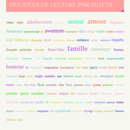
DES IDÉES DE LECTURE PAR SUJETS
amour
amitié
adolescence
Angleterre
19ème siècle
Afrique
aventure
Animaux
conte
chat
apprentissage
art
biographie
collège
contes
cuisine
enfance
enquête
deuil
école
Différence
écologie
enfants
dystopie
écriture
enfant
famille
fantastique
Etats-Unis
Fantasy
Enquête policière
Entraide
histoire
Fantômes
Guerre
Femmes
forêt
handicap
harcèlement
hiver
homosexualité
humour
japon
île
imaginaire
imagination
Immigration
Inde
Italie
lecture
liberté
livre
magie
musique
loup
maladie
mort
Londres
lycée
mer
Meurtres
Moyen Age
mystère
nature
Noël
Paris
peur
poésie
policier
neige
New-York
nouvelles
Ours
peinture
pouvoir
première guerre mondiale
racisme
science fiction
Seconde Guerre
religion
rêve
Mondiale
secrets de famille
solitude
SF
Solidarité
sorcière
souris
Souvenirs
survie
théâtre
vie quotidienne
voyage
thriller
vacances
vampire
vengeance
violence
voyage temporel
Western
XIXème siècle