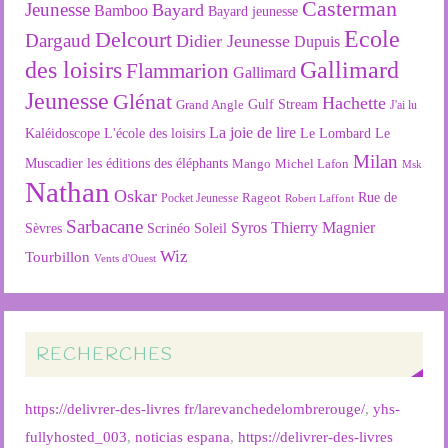
Casterman
Jeunesse
Bayard
Bamboo
Bayard jeunesse
Ecole
Delcourt
Dargaud
Didier Jeunesse
Dupuis
des loisirs
Gallimard
Flammarion
Gallimard
Jeunesse
Glénat
Hachette
Gulf Stream
Grand Angle
J'ai lu
La joie de lire
L'école des loisirs
Kaléidoscope
Le Lombard
Le
Milan
Muscadier
les éditions des éléphants
Mango
Michel Lafon
Msk
Nathan
Oskar
Rageot
Rue de
Pocket Jeunesse
Robert Laffont
Sarbacane
Syros
Thierry Magnier
Soleil
Sèvres
Scrinéo
Wiz
Tourbillon
Vents d'Ouest
RECHERCHES
https://delivrer-des-livres fr/larevanchedelombrerouge/
,
yhs-
fullyhosted_003
,
noticias espana
,
https://delivrer-des-livres