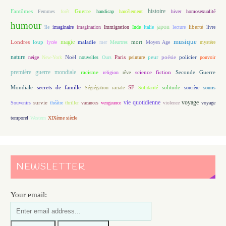
histoire
Fantômes
Guerre
Femmes
forêt
handicap
harcèlement
hiver
homosexualité
humour
japon
île
imaginaire
imagination
Immigration
Inde
Italie
lecture
liberté
livre
magie
musique
loup
maladie
mort
Londres
lycée
mer
Meurtres
Moyen Age
mystère
nature
Noël
Paris
peur
poésie
policier
neige
New-York
nouvelles
Ours
peinture
pouvoir
première guerre mondiale
racisme
science fiction
Seconde Guerre
religion
rêve
Mondiale
secrets de famille
solitude
Ségrégation raciale
SF
Solidarité
sorcière
souris
vie quotidienne
voyage
Souvenirs
survie
théâtre
thriller
vacances
vengeance
violence
voyage
temporel
Western
XIXème siècle
NEWSLETTER
Your email: