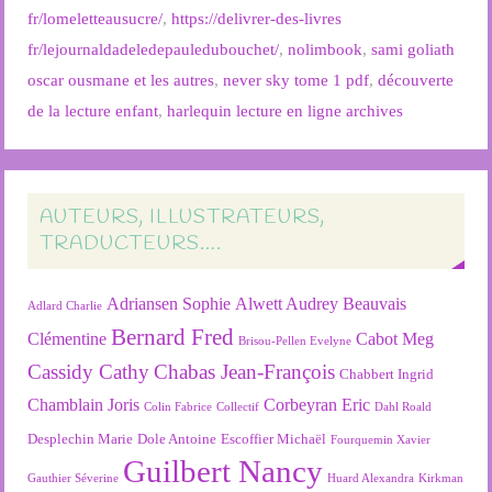
fr/lomeletteausucre/
,
https://delivrer-des-livres
fr/lejournaldadeledepauledubouchet/
,
nolimbook
,
sami goliath
oscar ousmane et les autres
,
never sky tome 1 pdf
,
découverte
de la lecture enfant
,
harlequin lecture en ligne archives
AUTEURS, ILLUSTRATEURS,
TRADUCTEURS….
Adriansen Sophie
Alwett Audrey
Beauvais
Adlard Charlie
Bernard Fred
Clémentine
Cabot Meg
Brisou-Pellen Evelyne
Cassidy Cathy
Chabas Jean-François
Chabbert Ingrid
Chamblain Joris
Corbeyran Eric
Colin Fabrice
Collectif
Dahl Roald
Desplechin Marie
Dole Antoine
Escoffier Michaël
Fourquemin Xavier
Guilbert Nancy
Gauthier Séverine
Huard Alexandra
Kirkman