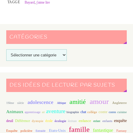
TAGGÉ
Bayard
,
j'aime lire
CATÉGORIES
DES IDÉES DE LECTURE PAR SUJETS
amour
amitié
adolescence
Angleterre
19ème siècle
Afrique
aventure
Animaux
conte
chat
apprentissage
art
biographie
collège
contes
cuisine
enfance
enquête
deuil
école
Différence
écologie
enfants
dystopie
écriture
enfant
famille
fantastique
Etats-Unis
Fantasy
Enquête policière
Entraide