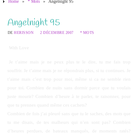
Home
»
* Mots
»
Angelnight 95
Angelnight 95
DE
HERISSON
2 DÉCEMBRE 2007
* MOTS
With Love
Je t’aime mais je ne peux plus te le dire, tu me fais trop
souffrir. Je t’aime mais je ne répondrais plus, si tu continues. Je
t’aime mais c’est trop pour moi, même si ca ne semble rien
pour toi. Combien de nuits sans dormir parce que tu voulais
juste mourir? Combien d’heure à te parler, te raisonner, pour
que tu prennes quand même ces cachets?
Combien de fois j’ai pleuré sans que tu le saches, des mots que
tu me disais, de tes malheurs qui n’en sont pas? Combien
d’heures perdues, de bateaux manqués, de moments ratés?