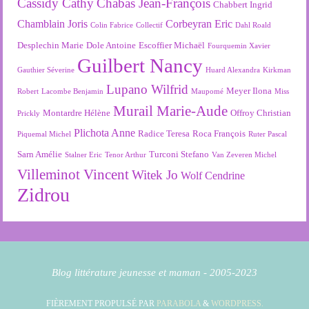
Cassidy Cathy
Chabas Jean-François
Chabbert Ingrid
Chamblain Joris
Corbeyran Eric
Colin Fabrice
Collectif
Dahl Roald
Desplechin Marie
Dole Antoine
Escoffier Michaël
Fourquemin Xavier
Guilbert Nancy
Gauthier Séverine
Huard Alexandra
Kirkman
Lupano Wilfrid
Meyer Ilona
Robert
Lacombe Benjamin
Maupomé
Miss
Murail Marie-Aude
Montardre Hélène
Offroy Christian
Prickly
Plichota Anne
Radice Teresa
Roca François
Piquemal Michel
Ruter Pascal
Sarn Amélie
Turconi Stefano
Stalner Eric
Tenor Arthur
Van Zeveren Michel
Villeminot Vincent
Witek Jo
Wolf Cendrine
Zidrou
Blog littérature jeunesse et maman - 2005-2023
FIÈREMENT PROPULSÉ PAR
PARABOLA
&
WORDPRESS.