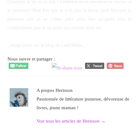
Combien m’en as tu pris? Combien m’en prendras tu encore si
je continue? Peut être que je n’ai plus la force, peut être que tu
penseras que je ne t’aime plus, peut être qu’après tout tu
comprendras que je ne peux pas sourire pour toi…
_image prise sur le blog de LadyMilita_
Nous suivre et partager :
A propos Herisson
Passionnée de littérature jeunesse, dévoreuse de
livres, jeune maman !
Voir tous les articles de Herisson
→