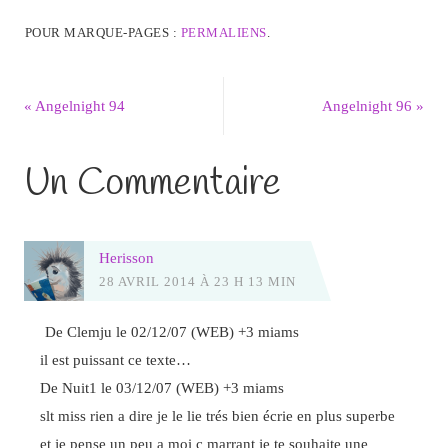
POUR MARQUE-PAGES :
PERMALIENS
.
«
Angelnight 94
Angelnight 96
»
Un Commentaire
Herisson
28 AVRIL 2014 À 23 H 13 MIN
De Clemju le 02/12/07 (WEB) +3 miams
il est puissant ce texte…
De Nuit1 le 03/12/07 (WEB) +3 miams
slt miss rien a dire je le lie trés bien écrie en plus superbe
et je pense un peu a moi c marrant je te souhaite une