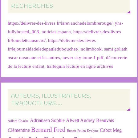
RECHERCHES
https://delivrer-des-livres fr/larevanchedelombrerouge/
,
yhs-
fullyhosted_003
,
noticias espana
,
https://delivrer-des-livres
fr/lomeletteausucre/
,
https://delivrer-des-livres
fr/lejournaldadeledepauledubouchet/
,
nolimbook
,
sami goliath
oscar ousmane et les autres
,
never sky tome 1 pdf
,
découverte
de la lecture enfant
,
harlequin lecture en ligne archives
AUTEURS, ILLUSTRATEURS,
TRADUCTEURS….
Adriansen Sophie
Alwett Audrey
Beauvais
Adlard Charlie
Bernard Fred
Clémentine
Cabot Meg
Brisou-Pellen Evelyne