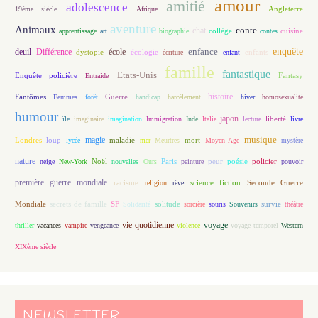
amour
amitié
adolescence
Angleterre
19ème siècle
Afrique
aventure
Animaux
conte
chat
apprentissage
art
biographie
collège
contes
cuisine
enfance
enquête
deuil
école
Différence
écologie
enfants
dystopie
écriture
enfant
famille
fantastique
Etats-Unis
Fantasy
Enquête policière
Entraide
histoire
Fantômes
Guerre
Femmes
forêt
handicap
harcèlement
hiver
homosexualité
humour
japon
île
imaginaire
imagination
Immigration
Inde
Italie
lecture
liberté
livre
magie
musique
loup
maladie
mort
Londres
lycée
mer
Meurtres
Moyen Age
mystère
nature
Noël
Paris
peur
poésie
policier
neige
New-York
nouvelles
Ours
peinture
pouvoir
première guerre mondiale
racisme
science fiction
Seconde Guerre
religion
rêve
Mondiale
secrets de famille
solitude
SF
Solidarité
sorcière
souris
Souvenirs
survie
théâtre
vie quotidienne
voyage
thriller
vacances
vampire
vengeance
violence
voyage temporel
Western
XIXème siècle
NEWSLETTER