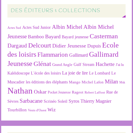
DES ÉDITEURS & COLLECTIONS
Albin Michel
Albin Michel
Actes Sud Junior
Actes Sud
Casterman
Jeunesse
Bayard
Bamboo
Bayard jeunesse
Ecole
Delcourt
Dargaud
Didier Jeunesse
Dupuis
des loisirs
Gallimard
Flammarion
Gallimard
Jeunesse
Glénat
Hachette
Gulf Stream
Grand Angle
J'ai lu
La joie de lire
L'école des loisirs
Kaléidoscope
Le Lombard
Le
Milan
Muscadier
les éditions des éléphants
Mango
Michel Lafon
Msk
Nathan
Oskar
Rageot
Rue de
Pocket Jeunesse
Robert Laffont
Sarbacane
Syros
Thierry Magnier
Soleil
Sèvres
Scrinéo
Wiz
Tourbillon
Vents d'Ouest