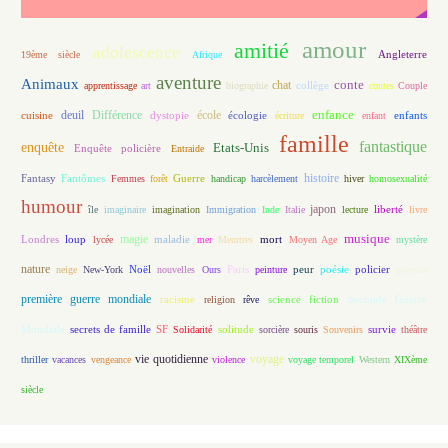
amour
amitié
adolescence
Angleterre
19ème siècle
Afrique
aventure
Animaux
conte
chat
apprentissage
art
biographie
collège
contes
Couple
enfance
deuil
école
Différence
écologie
enfants
cuisine
dystopie
écriture
enfant
famille
fantastique
enquête
Etats-Unis
Enquête policière
Entraide
histoire
Fantasy
Fantômes
Guerre
Femmes
forêt
handicap
harcèlement
hiver
homosexualité
humour
japon
île
imaginaire
imagination
Immigration
Inde
Italie
lecture
liberté
livre
magie
musique
loup
maladie
mort
Londres
lycée
mer
Meurtres
Moyen Age
mystère
nature
Noël
Paris
peur
poésie
policier
neige
New-York
nouvelles
Ours
peinture
pouvoir
première guerre mondiale
racisme
science fiction
Seconde Guerre
religion
rêve
Mondiale
secrets de famille
solitude
SF
Solidarité
sorcière
souris
Souvenirs
survie
théâtre
vie quotidienne
voyage
thriller
vacances
vengeance
violence
voyage temporel
Western
XIXème
siècle